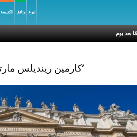
تبرع
وثائق
الكنيسة و
Posts Tagged ‘كارمين رينديلس مارتينيز’