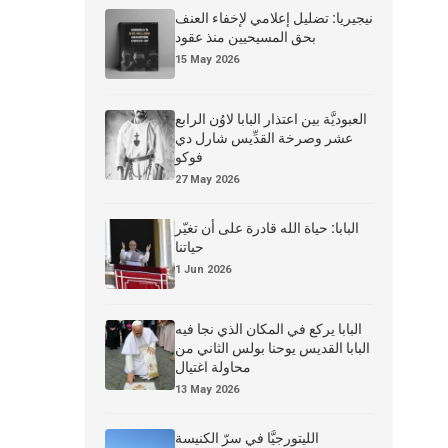
نيجيريا: تضليل إعلامي لإخفاء العنف
بحق المسيحيين منذ عقود
15 May 2026
العبوديَّة بين اعتذار البابا لاوُن الرابع
عشر وصرخة القدِّيس شارل دي
فوكو
27 May 2026
البابا: حياة الله قادرة على أن تغيّر
حياتنا
1 Jun 2026
البابا يركع في المكان الذي نجا فيه
البابا القديس يوحنا بولس الثاني من
محاولة اغتيال
13 May 2026
الليتورجيَّا في سرّ الكنيسة