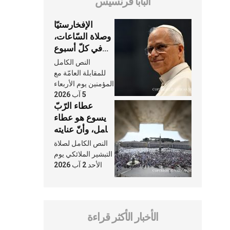
البابا فرنسيس
الإفخارستيّا
وصلاة السّاعات،
في كلّ أسبوع
وكلّ يوم، هما
النص الكامل
النَّفَس في حياة
للمقابلة العامّة مع
الكنيسة
المؤمنين يوم الأربعاء
5 آب 2026
عطاء الرّبّ
يسوع هو عطاء
شامل، وأنّ عنايته
بنا لا تغيب عنّا
النص الكامل لصلاة
أبدًا
التبشير الملائكي يوم
الأحد 2 آب 2026
الأخبار الأكثر قراءة