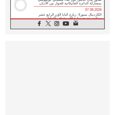
بمشاركة الدائرة الفاتيكانية للحوار بين الأديان
07.08.2026
الكاردينال ستورلا: زيارة البابا لاوُن الرابع عشر
ستكون بشرى سارة للأوروغواي بأكملها
07.08.2026
الفاتيكان يعلن برنامج الزيارة الرسولية للبابا لاوُن
الرابع عشر إلى فرنسا
07.08.2026
في الذكرى الـ ٨١ لحادثة هيروشيما الكنيسة في
اليابان تنظم ١٠ أيام للصلاة على نية السلام
07.08.2026
الكنيسة في الأوروغواي: زيارة البابا ستعزز
الإيمان والرجاء
06.08.2026
الاجتماع الشهري للمطارنة الموارنة
06.08.2026
الكاردينال روسي: زيارة البابا لاوُن إلى الأرجنتين
هي تكريم للبابا فرنسيس
06.08.2026
زيارة البابا إلى البيرو ستكون زمن نعمة ومصالحة
ورجاء