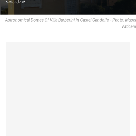
فريق زينيت
Astronomical Domes Of Villa Barberini In Castel Gandolfo - Photo: Musei
Vaticani