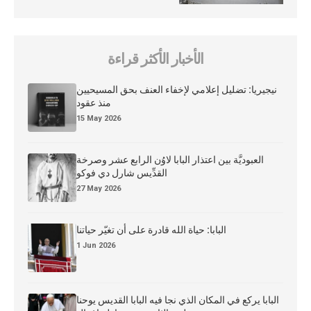
الأخبار الأكثر قراءة
نيجيريا: تضليل إعلامي لإخفاء العنف بحق المسيحيين
منذ عقود
15 May 2026
العبوديَّة بين اعتذار البابا لاوُن الرابع عشر وصرخة
القدِّيس شارل دي فوكو
27 May 2026
البابا: حياة الله قادرة على أن تغيّر حياتنا
1 Jun 2026
البابا يركع في المكان الذي نجا فيه البابا القديس يوحنا