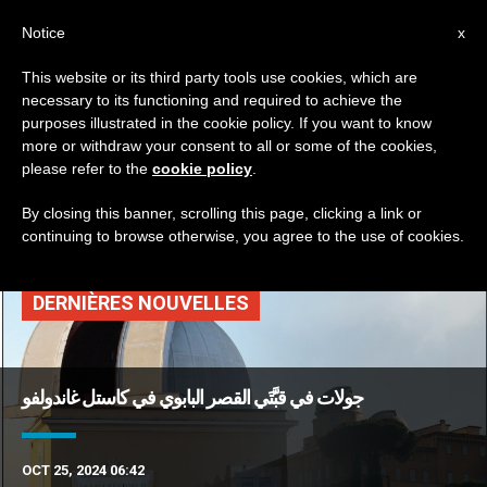
AR
Notice
x
This website or its third party tools use cookies, which are
necessary to its functioning and required to achieve the
TAG
purposes illustrated in the cookie policy. If you want to know
Posts Tagged ‘كاستا
more or withdraw your consent to all or some of the cookies,
please refer to the
cookie policy
.
غاندولفو’
By closing this banner, scrolling this page, clicking a link or
continuing to browse otherwise, you agree to the use of cookies.
DERNIÈRES NOUVELLES
جولات في قبَّتَي القصر البابوي في كاستل غاندولفو
OCT 25, 2024 06:42