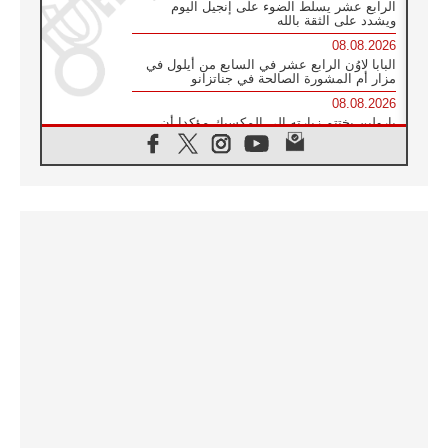
الرابع عشر يسلط الضوء على إنجيل اليوم
ويشدد على الثقة بالله
08.08.2026
البابا لاوُن الرابع عشر في السابع من أيلول في
مزار أم المشورة الصالحة في جناتزانو
08.08.2026
بارولين يختتم زيارته إلى المكسيك مؤكدا أن
صناعة السلام تبدأ بالتعاطف مع ألم الآخر
07.08.2026
صدور بيان ختامي لأول لقاء مسيحي كونفوشي
بمشاركة الدائرة الفاتيكانية للحوار بين الأديان
07.08.2026
الكاردينال ستورلا: زيارة البابا لاوُن الرابع عشر
ستكون بشرى سارة للأوروغواي بأكملها
07.08.2026
الفاتيكان يعلن برنامج الزيارة الرسولية للبابا لاوُن
الرابع عشر إلى فرنسا
07.08.2026
في الذكرى الـ ٨١ لحادثة هيروشيما الكنيسة في
اليابان تنظم ١٠ أيام للصلاة على نية السلام
07.08.2026
الكنيسة في الأوروغواي: زيارة البابا ستعزز
الإيمان والرجاء