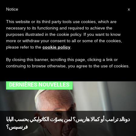
AR
Notice
x
This website or its third party tools use cookies, which are
necessary to its functioning and required to achieve the
TAG
purposes illustrated in the cookie policy. If you want to know
Posts Tagged ‘كامالا
more or withdraw your consent to all or some of the cookies,
please refer to the
cookie policy
.
هاريس’
By closing this banner, scrolling this page, clicking a link or
continuing to browse otherwise, you agree to the use of cookies.
DERNIÈRES NOUVELLES
دونالد ترامب أو كمالا هاريس؟ لمن يصوّت الكاثوليكي بحسب البابا
فرنسيس؟