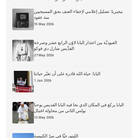
نيجيريا: تضليل إعلامي لإخفاء العنف بحق المسيحيين
منذ عقود
15 May 2026
العبوديَّة بين اعتذار البابا لاوُن الرابع عشر وصرخة
القدِّيس شارل دي فوكو
27 May 2026
البابا: حياة الله قادرة على أن تغيّر حياتنا
1 Jun 2026
البابا يركع في المكان الذي نجا فيه البابا القديس يوحنا
بولس الثاني من محاولة اغتيال
13 May 2026
الليتورجيَّا في سرّ الكنيسة