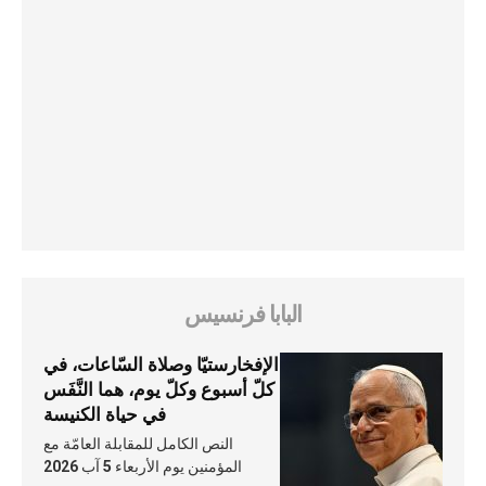
البابا فرنسيس
الإفخارستيّا وصلاة السّاعات، في
كلّ أسبوع وكلّ يوم، هما النَّفَس
في حياة الكنيسة
النص الكامل للمقابلة العامّة مع
المؤمنين يوم الأربعاء 5 آب 2026