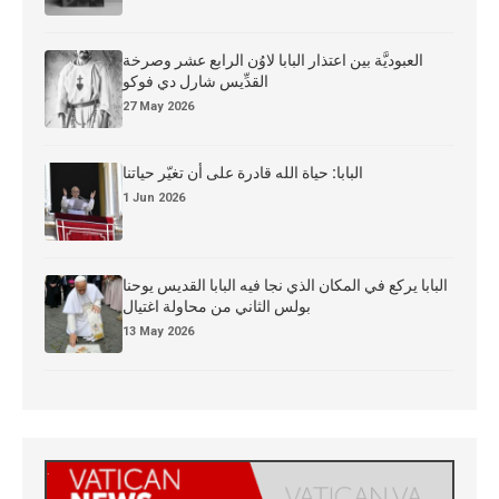
العبوديَّة بين اعتذار البابا لاوُن الرابع عشر وصرخة
القدِّيس شارل دي فوكو
27 May 2026
البابا: حياة الله قادرة على أن تغيّر حياتنا
1 Jun 2026
البابا يركع في المكان الذي نجا فيه البابا القديس يوحنا
بولس الثاني من محاولة اغتيال
13 May 2026