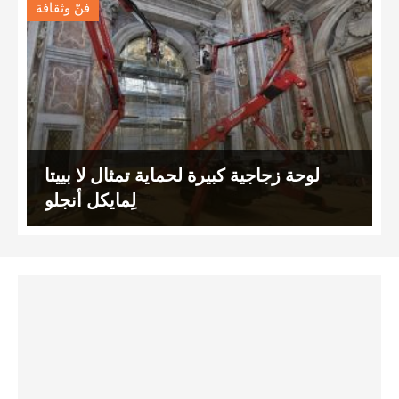
فنّ وثقافة
لوحة زجاجية كبيرة لحماية تمثال لا بييتا
لِمايكل أنجلو