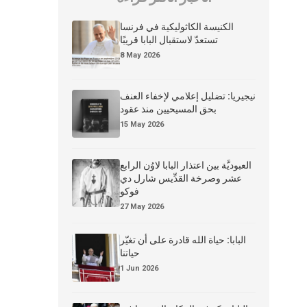
الكنيسة الكاثوليكية في فرنسا
تستعدّ لاستقبال البابا قريبًا
8 May 2026
نيجيريا: تضليل إعلامي لإخفاء العنف
بحق المسيحيين منذ عقود
15 May 2026
العبوديَّة بين اعتذار البابا لاوُن الرابع
عشر وصرخة القدِّيس شارل دي
فوكو
27 May 2026
البابا: حياة الله قادرة على أن تغيّر
حياتنا
1 Jun 2026