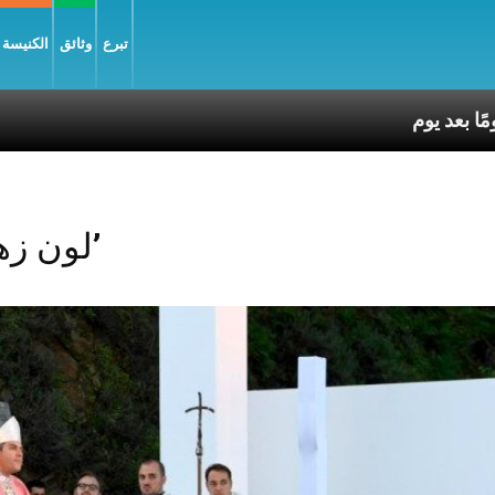
تبرع
وثائق
الكنيسة و
Posts Tagged ‘لون زهري’