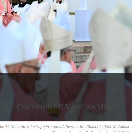
nche 15 Décembre, Le Pape François A Revêtu Une Chasuble Rose © Vatican