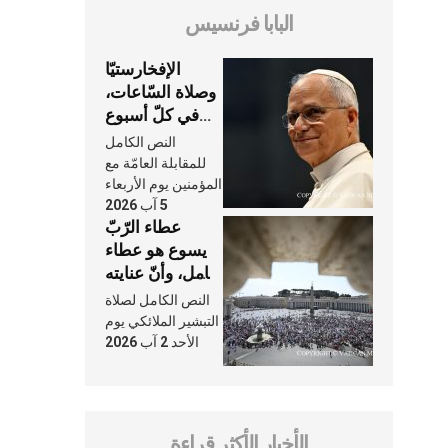
البابا فرنسيس
الإفخارستيّا
وصلاة السّاعات،
في كلّ أسبوع
وكلّ يوم، هما
النص الكامل
النَّفَس في حياة
للمقابلة العامّة مع
الكنيسة
المؤمنين يوم الأربعاء
5 آب 2026
عطاء الرّبّ
يسوع هو عطاء
شامل، وأنّ عنايته
بنا لا تغيب عنّا
النص الكامل لصلاة
أبدًا
التبشير الملائكي يوم
الأحد 2 آب 2026
الأخبار الأكثر قراءة