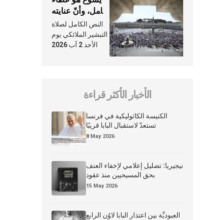
شامل، وأنّ عنايته
بنا لا تغيب عنّا
النص الكامل لصلاة
أبدًا
التبشير الملائكي يوم
الأحد 2 آب 2026
الأخبار الأكثر قراءة
الكنيسة الكاثوليكية في فرنسا
تستعدّ لاستقبال البابا قريبًا
8 May 2026
نيجيريا: تضليل إعلامي لإخفاء العنف
بحق المسيحيين منذ عقود
15 May 2026
العبوديَّة بين اعتذار البابا لاوُن الرابع