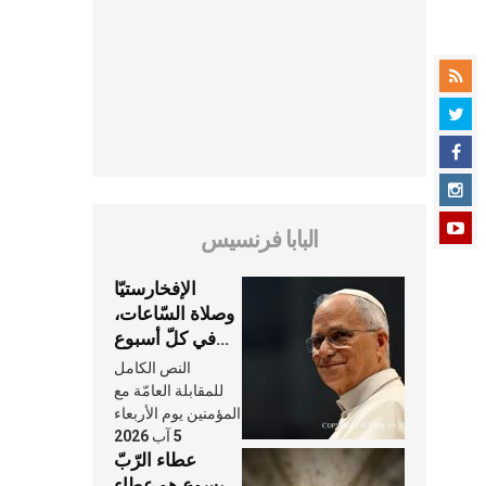
البابا فرنسيس
الإفخارستيّا
وصلاة السّاعات،
في كلّ أسبوع
وكلّ يوم، هما
النص الكامل
النَّفَس في حياة
للمقابلة العامّة مع
الكنيسة
المؤمنين يوم الأربعاء
5 آب 2026
عطاء الرّبّ
يسوع هو عطاء