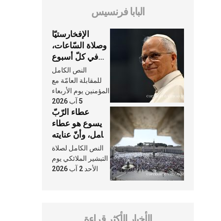
البابا فرنسيس
الإفخارستيّا
وصلاة السّاعات،
في كلّ أسبوع
وكلّ يوم، هما
النص الكامل
النَّفَس في حياة
للمقابلة العامّة مع
الكنيسة
المؤمنين يوم الأربعاء
5 آب 2026
عطاء الرّبّ
يسوع هو عطاء
شامل، وأنّ عنايته
بنا لا تغيب عنّا
النص الكامل لصلاة
أبدًا
التبشير الملائكي يوم
الأحد 2 آب 2026
الأخبار الأكثر قراءة