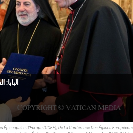
البابا:
s Épiscopales D'Europe (CCEE), De La Conférence Des Églises Européenn