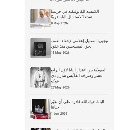
الكنيسة الكاثوليكية في فرنسا
تستعدّ لاستقبال البابا قريبًا
8 May 2026
نيجيريا: تضليل إعلامي لإخفاء العنف
بحق المسيحيين منذ عقود
15 May 2026
العبوديَّة بين اعتذار البابا لاوُن الرابع
عشر وصرخة القدِّيس شارل دي
فوكو
27 May 2026
البابا: حياة الله قادرة على أن تغيّر
حياتنا
1 Jun 2026