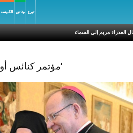
تبرع
وثائق
الكنيسة و
ّ يسوع وانتقال العذراء مريم إلى السماء
Posts Tagged ‘مؤتمر كنائس أوروبا’