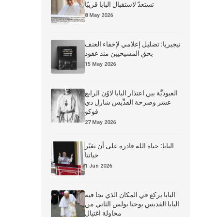
تستعدّ لاستقبال البابا قريبًا
8 May 2026
نيجيريا: تضليل إعلامي لإخفاء العنف
بحق المسيحيين منذ عقود
15 May 2026
العبوديَّة بين اعتذار البابا لاوُن الرابع
عشر وصرخة القدِّيس شارل دي
فوكو
27 May 2026
البابا: حياة الله قادرة على أن تغيّر
حياتنا
1 Jun 2026
البابا يركع في المكان الذي نجا فيه
البابا القديس يوحنا بولس الثاني من
محاولة اغتيال