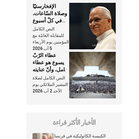
الإفخارستيّا
وصلاة السّاعات،
في كلّ أسبوع
وكلّ يوم، هما
النص الكامل
النَّفَس في حياة
للمقابلة العامّة مع
الكنيسة
المؤمنين يوم الأربعاء
5 آب 2026
عطاء الرّبّ
يسوع هو عطاء
شامل، وأنّ عنايته
بنا لا تغيب عنّا
النص الكامل لصلاة
أبدًا
التبشير الملائكي يوم
الأحد 2 آب 2026
الأخبار الأكثر قراءة
الكنيسة الكاثوليكية في فرنسا