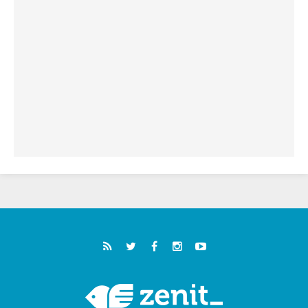
خمسون عاما على استشهاد الأسقف الأرجنتيني
الطوباوي إنريكي أنجيليلي