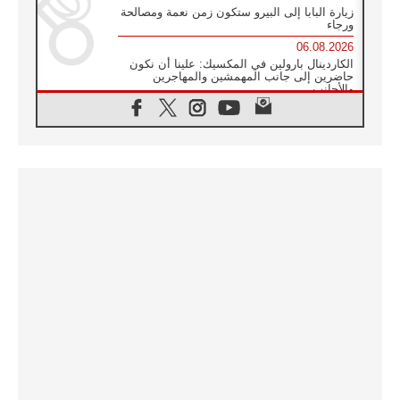
زيارة البابا إلى البيرو ستكون زمن نعمة ومصالحة
ورجاء
06.08.2026
الكاردينال بارولين في المكسيك: علينا أن نكون
حاضرين إلى جانب المهمشين والمهاجرين
والأجانب
06.08.2026
البابا لاوُن الرابع عشر للشباب في أسيزي:
"أوروبا والعالم يبحثان اليوم عن قديسين جُدد
فيكم"
06.08.2026
البابا في أسيزي يتحدث إلى الشباب المشاركين
في لقاء الشباب الفرنسيسكاني
06.08.2026
البابا لاوُن الرابع عشر يبرق معزيا بوفاة
الكاردينال جوليو دوارتي لانغا
05.08.2026
في مقابلته العامة مع المؤمنين البابا لاوُن الرابع
عشر يواصل الحديث عن الدستور في الليتورجيا
المقدسة مسلطا الضوء على صلاة الكنيسة
05.08.2026
البابا لاوُن الرابع عشر يزور في تشرين الثاني
٢٠٢٦ أوروغواي والأرجنتين وبيرو
05.08.2026