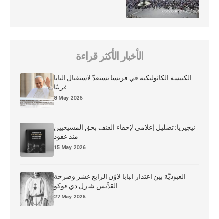
الأخبار الأكثر قراءة
الكنيسة الكاثوليكية في فرنسا تستعدّ لاستقبال البابا
قريبًا
8 May 2026
نيجيريا: تضليل إعلامي لإخفاء العنف بحق المسيحيين
منذ عقود
15 May 2026
العبوديَّة بين اعتذار البابا لاوُن الرابع عشر وصرخة
القدِّيس شارل دي فوكو
27 May 2026