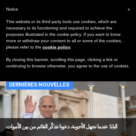
AR
Notice
x
This website or its third party tools use cookies, which are
necessary to its functioning and required to achieve the
TAG
purposes illustrated in the cookie policy. If you want to know
Posts Tagged ‘مدينة
more or withdraw your consent to all or some of the cookies,
please refer to the
cookie policy
.
كيوز الألمانيّة’
By closing this banner, scrolling this page, clicking a link or
continuing to browse otherwise, you agree to the use of cookies.
DERNIÈRES NOUVELLES
البابا: عندما نجهل الأجوبة، دعونا نتذكّر القائم من بين الأموات