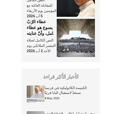
النَّفَس في حياة
للمقابلة العامّة مع
الكنيسة
المؤمنين يوم الأربعاء
5 آب 2026
عطاء الرّبّ
يسوع هو عطاء
شامل، وأنّ عنايته
بنا لا تغيب عنّا
النص الكامل لصلاة
أبدًا
التبشير الملائكي يوم
الأحد 2 آب 2026
الأخبار الأكثر قراءة
الكنيسة الكاثوليكية في فرنسا
تستعدّ لاستقبال البابا قريبًا
8 May 2026
نيجيريا: تضليل إعلامي لإخفاء العنف