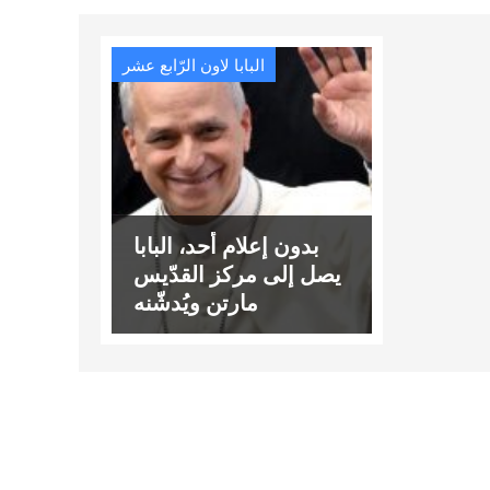
البابا لاون الرّابع عشر
بدون إعلام أحد، البابا
يصل إلى مركز القدّيس
مارتن ويُدشّنه