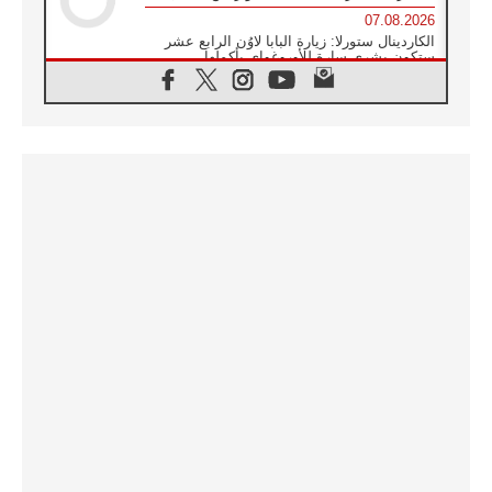
07.08.2026
الكاردينال ستورلا: زيارة البابا لاوُن الرابع عشر
ستكون بشرى سارة للأوروغواي بأكملها
07.08.2026
الفاتيكان يعلن برنامج الزيارة الرسولية للبابا لاوُن
الرابع عشر إلى فرنسا
07.08.2026
في الذكرى الـ ٨١ لحادثة هيروشيما الكنيسة في
اليابان تنظم ١٠ أيام للصلاة على نية السلام
07.08.2026
الكنيسة في الأوروغواي: زيارة البابا ستعزز
الإيمان والرجاء
06.08.2026
الاجتماع الشهري للمطارنة الموارنة
06.08.2026
الكاردينال روسي: زيارة البابا لاوُن إلى الأرجنتين
هي تكريم للبابا فرنسيس
06.08.2026
زيارة البابا إلى البيرو ستكون زمن نعمة ومصالحة
ورجاء