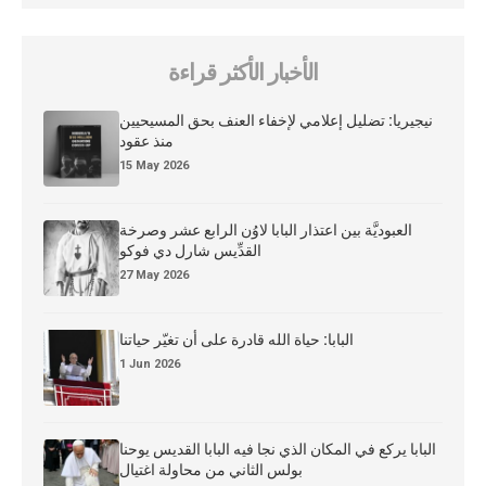
الأخبار الأكثر قراءة
نيجيريا: تضليل إعلامي لإخفاء العنف بحق المسيحيين
منذ عقود
15 May 2026
العبوديَّة بين اعتذار البابا لاوُن الرابع عشر وصرخة
القدِّيس شارل دي فوكو
27 May 2026
البابا: حياة الله قادرة على أن تغيّر حياتنا
1 Jun 2026
البابا يركع في المكان الذي نجا فيه البابا القديس يوحنا
بولس الثاني من محاولة اغتيال