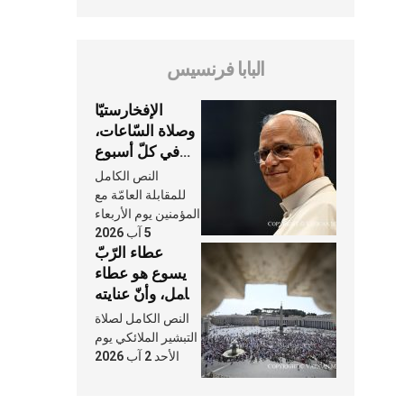
البابا فرنسيس
الإفخارستيّا
وصلاة السّاعات،
في كلّ أسبوع
وكلّ يوم، هما
النص الكامل
النَّفَس في حياة
للمقابلة العامّة مع
الكنيسة
المؤمنين يوم الأربعاء
5 آب 2026
عطاء الرّبّ
يسوع هو عطاء
شامل، وأنّ عنايته
بنا لا تغيب عنّا
النص الكامل لصلاة
أبدًا
التبشير الملائكي يوم
الأحد 2 آب 2026