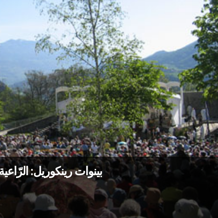
بينوات رينكوريل: الرّاع