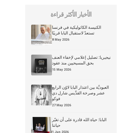
الأخبار الأكثر قراءة
الكنيسة الكاثوليكية في فرنسا
تستعدّ لاستقبال البابا قريبًا
8 May 2026
نيجيريا: تضليل إعلامي لإخفاء العنف
بحق المسيحيين منذ عقود
15 May 2026
العبوديَّة بين اعتذار البابا لاوُن الرابع
عشر وصرخة القدِّيس شارل دي
فوكو
27 May 2026
البابا: حياة الله قادرة على أن تغيّر
حياتنا
1 Jun 2026