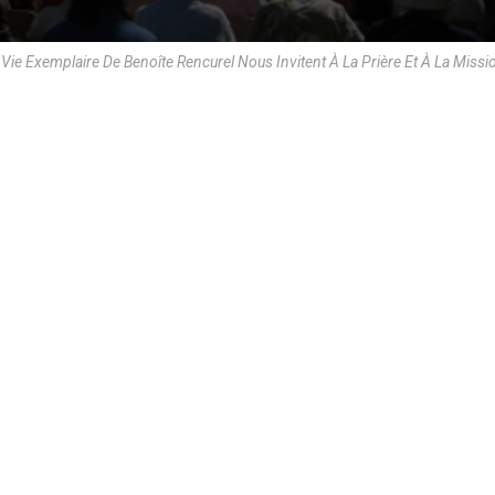
Vie Exemplaire De Benoîte Rencurel Nous Invitent À La Prière Et À La Miss