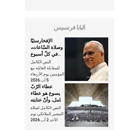
البابا فرنسيس
الإفخارستيّا
وصلاة السّاعات،
في كلّ أسبوع
وكلّ يوم، هما
النص الكامل
النَّفَس في حياة
للمقابلة العامّة مع
الكنيسة
المؤمنين يوم الأربعاء
5 آب 2026
عطاء الرّبّ
يسوع هو عطاء
شامل، وأنّ عنايته
بنا لا تغيب عنّا
النص الكامل لصلاة
أبدًا
التبشير الملائكي يوم
الأحد 2 آب 2026