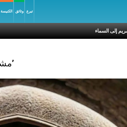
تبرع
وثائق
الكنيسة و
 وانتقال العذراء مريم إلى السماء
Posts Tagged ‘مشكلة’