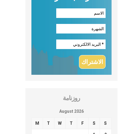
روزنامة
August 2026
M
T
W
T
F
S
S