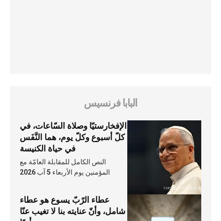
البابا فرنسيس
الإفخارستيّا وصلاة السّاعات، في
كلّ أسبوع وكلّ يوم، هما النَّفَس
في حياة الكنيسة
النص الكامل للمقابلة العامّة مع
المؤمنين يوم الأربعاء 5 آب 2026
عطاء الرّبّ يسوع هو عطاء
شامل، وأنّ عنايته بنا لا تغيب عنّا