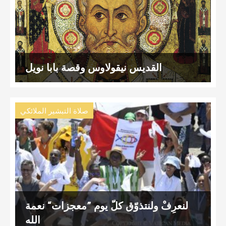
القديس نيقولاوس وقصة بابا نويل
صلاة التبشير الملائكي
لنعرِفْ ولنتذوّق كلّ يوم ”معجزات“ نعمة
الله