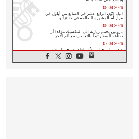
08.08.2026
البابا لاوُن الرابع عشر في السابع من أيلول في
مزار أم المشورة الصالحة في جناتزانو
08.08.2026
بارولين يختتم زيارته إلى المكسيك مؤكدا أن
صناعة السلام تبدأ بالتعاطف مع ألم الآخر
07.08.2026
صدور بيان ختامي لأول لقاء مسيحي كونفوشي
بمشاركة الدائرة الفاتيكانية للحوار بين الأديان
07.08.2026
الكاردينال ستورلا: زيارة البابا لاوُن الرابع عشر
ستكون بشرى سارة للأوروغواي بأكملها
07.08.2026
الفاتيكان يعلن برنامج الزيارة الرسولية للبابا لاوُن
الرابع عشر إلى فرنسا
07.08.2026
في الذكرى الـ ٨١ لحادثة هيروشيما الكنيسة في
اليابان تنظم ١٠ أيام للصلاة على نية السلام
07.08.2026
الكنيسة في الأوروغواي: زيارة البابا ستعزز
الإيمان والرجاء
06.08.2026