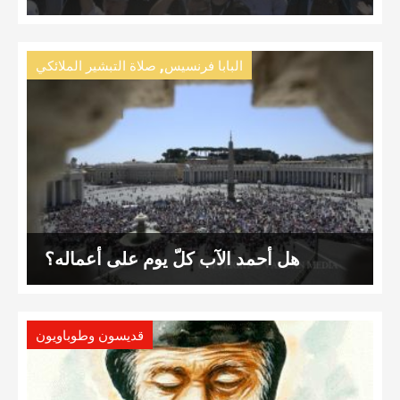
,
البابا فرنسيس
صلاة التبشير الملائكي
هل أحمد الآب كلّ يوم على أعماله؟
قديسون وطوباويون