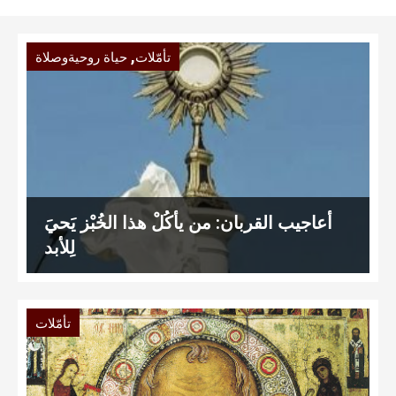
,
تأمّلات
حياة روحيةوصلاة
أعاجيب القربان: من يأكُلْ هذا الخُبْز يَحيَ
لِلأبد
تأمّلات