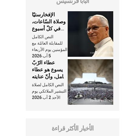
البابا فرنسيس
الإفخارستيّا
وصلاة السّاعات،
في كلّ أسبوع
وكلّ يوم، هما
النص الكامل
النَّفَس في حياة
للمقابلة العامّة مع
الكنيسة
المؤمنين يوم الأربعاء
5 آب 2026
عطاء الرّبّ
يسوع هو عطاء
شامل، وأنّ عنايته
بنا لا تغيب عنّا
النص الكامل لصلاة
أبدًا
التبشير الملائكي يوم
الأحد 2 آب 2026
الأخبار الأكثر قراءة