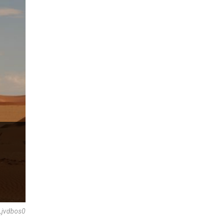
 Ljvdbos0