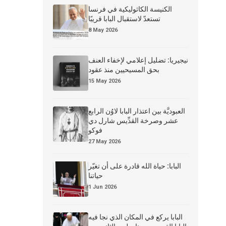
الكنيسة الكاثوليكية في فرنسا
تستعدّ لاستقبال البابا قريبًا
8 May 2026
نيجيريا: تضليل إعلامي لإخفاء العنف
بحق المسيحيين منذ عقود
15 May 2026
العبوديَّة بين اعتذار البابا لاوُن الرابع
عشر وصرخة القدِّيس شارل دي
فوكو
27 May 2026
البابا: حياة الله قادرة على أن تغيّر
حياتنا
1 Jun 2026
البابا يركع في المكان الذي نجا فيه