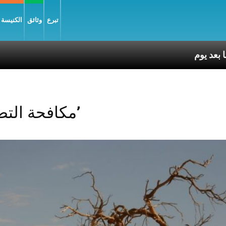
تبرع
وثائق
الكنيسة و
Posts Tagged ‘مكافحة التصحر’