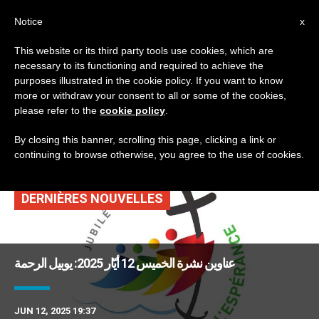
AR
Notice
x
This website or its third party tools use cookies, which are
necessary to its functioning and required to achieve the
TAG
purposes illustrated in the cookie policy. If you want to know
Posts Tagged ‘منتدى
more or withdraw your consent to all or some of the cookies,
please refer to the
cookie policy
.
مسكوني’
By closing this banner, scrolling this page, clicking a link or
continuing to browse otherwise, you agree to the use of cookies.
DERNIÈRES NOUVELLES
عناوين نشرة الخميس 12 أيّار 2025: يوبيل الرحمة
JUN 12, 2025 19:37