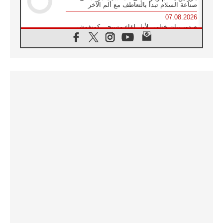
صناعة السلام تبدأ بالتعاطف مع ألم الآخر
07.08.2026
صدور بيان ختامي لأول لقاء مسيحي كونفوشي
بمشاركة الدائرة الفاتيكانية للحوار بين الأديان
07.08.2026
الكاردينال ستورلا: زيارة البابا لاوُن الرابع عشر
ستكون بشرى سارة للأوروغواي بأكملها
07.08.2026
الفاتيكان يعلن برنامج الزيارة الرسولية للبابا لاوُن
الرابع عشر إلى فرنسا
07.08.2026
في الذكرى الـ ٨١ لحادثة هيروشيما الكنيسة في
اليابان تنظم ١٠ أيام للصلاة على نية السلام
07.08.2026
الكنيسة في الأوروغواي: زيارة البابا ستعزز
الإيمان والرجاء
06.08.2026
الاجتماع الشهري للمطارنة الموارنة
06.08.2026
الكاردينال روسي: زيارة البابا لاوُن إلى الأرجنتين
هي تكريم للبابا فرنسيس