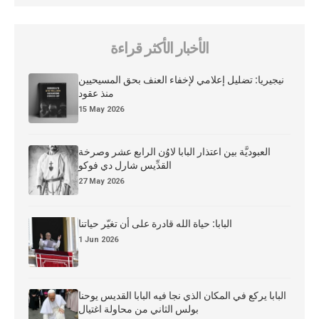
الأخبار الأكثر قراءة
نيجيريا: تضليل إعلامي لإخفاء العنف بحق المسيحيين
منذ عقود
15 May 2026
العبوديَّة بين اعتذار البابا لاوُن الرابع عشر وصرخة
القدِّيس شارل دي فوكو
27 May 2026
البابا: حياة الله قادرة على أن تغيّر حياتنا
1 Jun 2026
البابا يركع في المكان الذي نجا فيه البابا القديس يوحنا
بولس الثاني من محاولة اغتيال