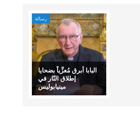
رسالة
البابا أبرق مُعزِّياً بضحايا
إطلاق النّار في
مينيابوليس