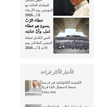
النَّفَس في حياة
للمقابلة العامّة مع
الكنيسة
المؤمنين يوم الأربعاء
5 آب 2026
عطاء الرّبّ
يسوع هو عطاء
شامل، وأنّ عنايته
بنا لا تغيب عنّا
النص الكامل لصلاة
أبدًا
التبشير الملائكي يوم
الأحد 2 آب 2026
الأخبار الأكثر قراءة
الكنيسة الكاثوليكية في فرنسا
تستعدّ لاستقبال البابا قريبًا
8 May 2026
نيجيريا: تضليل إعلامي لإخفاء العنف