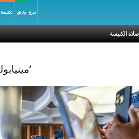
تبرع
وثائق
الكنيسة و
الكنيسة
Posts Tagged ‘مينيابوليس’