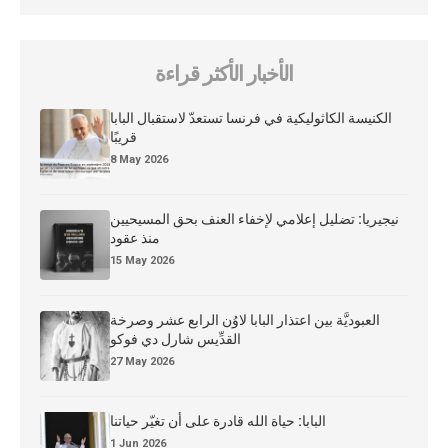
الأخبار الأكثر قراءة
الكنيسة الكاثوليكية في فرنسا تستعدّ لاستقبال البابا
قريبًا
8 May 2026
نيجيريا: تضليل إعلامي لإخفاء العنف بحق المسيحيين
منذ عقود
15 May 2026
العبوديَّة بين اعتذار البابا لاوُن الرابع عشر وصرخة
القدِّيس شارل دي فوكو
27 May 2026
البابا: حياة الله قادرة على أن تغيّر حياتنا
1 Jun 2026