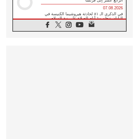
الرابع عشر إلى فرنسا
07.08.2026
في الذكرى الـ ٨١ لحادثة هيروشيما الكنيسة في
اليابان تنظم ١٠ أيام للصلاة على نية السلام
07.08.2026
الكنيسة في الأوروغواي: زيارة البابا ستعزز
الإيمان والرجاء
06.08.2026
الاجتماع الشهري للمطارنة الموارنة
06.08.2026
الكاردينال روسي: زيارة البابا لاوُن إلى الأرجنتين
هي تكريم للبابا فرنسيس
06.08.2026
زيارة البابا إلى البيرو ستكون زمن نعمة ومصالحة
ورجاء
06.08.2026
الكاردينال بارولين في المكسيك: علينا أن نكون
حاضرين إلى جانب المهمشين والمهاجرين
والأجانب
06.08.2026
البابا لاوُن الرابع عشر للشباب في أسيزي:
"أوروبا والعالم يبحثان اليوم عن قديسين جُدد
فيكم"