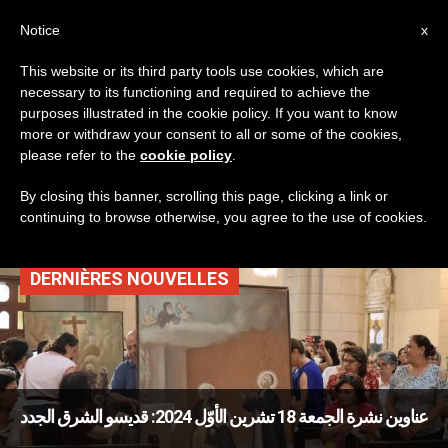
AR
Notice
x
This website or its third party tools use cookies, which are
necessary to its functioning and required to achieve the
TAG
purposes illustrated in the cookie policy. If you want to know
Posts Tagged ‘يوم
more or withdraw your consent to all or some of the cookies,
please refer to the
cookie policy
.
الاندهاش’
By closing this banner, scrolling this page, clicking a link or
continuing to browse otherwise, you agree to the use of cookies.
DERNIÈRES NOUVELLES
عناوين نشرة الجمعة 18 تشرين الأوّل 2024: قديسو الشرق الجدد