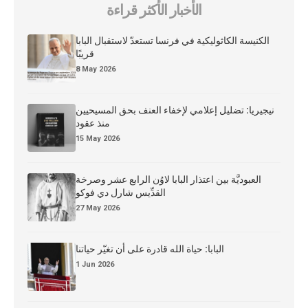
الأخبار الأكثر قراءة
الكنيسة الكاثوليكية في فرنسا تستعدّ لاستقبال البابا
قريبًا
8 May 2026
نيجيريا: تضليل إعلامي لإخفاء العنف بحق المسيحيين
منذ عقود
15 May 2026
العبوديَّة بين اعتذار البابا لاوُن الرابع عشر وصرخة
القدِّيس شارل دي فوكو
27 May 2026
البابا: حياة الله قادرة على أن تغيّر حياتنا
1 Jun 2026