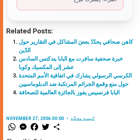
Related Posts:
كاهن صحافي يحدّدُ بعضَ المشاكل في التقارير حول
الدّين
خبرة صحفية سافرت مع البابا بندكتس السادس
عشر إلى المكسيك وكوبا
الكرسي الرسولي يشارك في اتفاقية الأمم المتحدة
حول منع وقمع الجرائم المرتكبة ضد الدبلوماسيين
البابا فرنسيس يفوز بالجائزة العالمية للصحافة
كنيسة محليّة
NOVEMBER 27, 2006 00:00
W
M
F
T
S
h
e
a
w
h
a
s
c
i
a
t
s
e
t
r