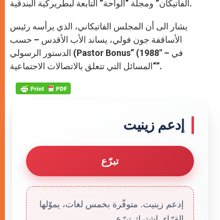
الفاتيكان” ومجلة “الواحة” التابعة لبطريركية البندقية.
يشار الى أن المجلس الفاتيكاني، الذي يرأسه رئيس
الأساقفة جون فولي، يساند الأب الأقدس – حسب
الدستور الرسولي (Pastor Bonus” (1988″ – في
“المسائل التي تتعلق بالاتصالات الاجتماعية”.
إدعم زينيت
تبرّع
إدعم زينيت. متوفّرة بخمس لغات، يموّلها
القرّاء. إشترك تبرّع