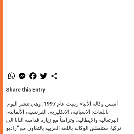
W
M
F
T
S
h
e
a
w
h
a
s
c
i
a
t
s
e
t
r
Share this Entry
s
e
b
t
e
A
n
o
e
p
g
o
r
أسس وكالة الأنباء زينيت عام 1997. وهي تنشر اليوم
p
e
k
r
باللغات: الاسبانية، الانكليزية، الفرنسية، الألمانية،
البرتغالية والإيطالية. وتزامناً مع زيارة قداسة البابا الى
تركيا، ستنطلق الوكالة باللغة العربية بالتعاون مع “راديو