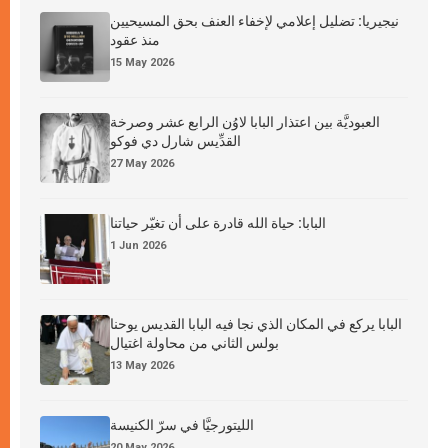
نيجيريا: تضليل إعلامي لإخفاء العنف بحق المسيحيين
منذ عقود
15 May 2026
العبوديَّة بين اعتذار البابا لاوُن الرابع عشر وصرخة
القدِّيس شارل دي فوكو
27 May 2026
البابا: حياة الله قادرة على أن تغيّر حياتنا
1 Jun 2026
البابا يركع في المكان الذي نجا فيه البابا القديس يوحنا
بولس الثاني من محاولة اغتيال
13 May 2026
الليتورجيَّا في سرّ الكنيسة
20 May 2026