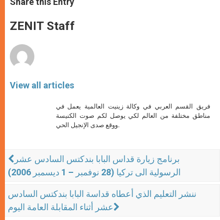
Share this Entry
s
e
b
t
e
A
n
o
e
p
g
o
r
ZENIT Staff
p
e
k
r
View all articles
فريق القسم العربي في وكالة زينيت العالمية يعمل في
مناطق مختلفة من العالم لكي يوصل لكم صوت الكنيسة
ووقع صدى الإنجيل الحي.
برنامج زيارة قداس البابا بندكتس السادس عشر
الرسولية الى تركيا (28 نوفمبر – 1 ديسمبر 2006)
ننشر التعليم الذي أعطاه قداسة البابا بندكتس السادس
عشر أثناء المقابلة العامة اليوم