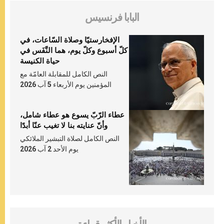
البابا فرنسيس
الإفخارستيّا وصلاة السّاعات، في
كلّ أسبوع وكلّ يوم، هما النَّفَس في
حياة الكنيسة
النص الكامل للمقابلة العامّة مع
المؤمنين يوم الأربعاء 5 آب 2026
عطاء الرّبّ يسوع هو عطاء شامل،
وأنّ عنايته بنا لا تغيب عنّا أبدًا
النص الكامل لصلاة التبشير الملائكي
يوم الأحد 2 آب 2026