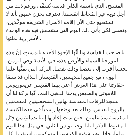
المسيح، الذي باسمه الكلي قدسه نُسمَّى ورغم ذلك من
أجل ثوبه غير المُخاط انقسمنا. نعترف بحزن عميق بأننا لا
نستطيع حتى الآن إقامة الأسرار الشريفة موحَّدين،
ونصلي لكي يأتي ذلك اليوم التي ستتحقق فيه هذه الوحدة
الأسرارية بملئها.
يا صاحب القداسة ويا أيُّها الإخوة الأحباء بالمسيح، إنَّ هذه
ليتورجيا السماء والأرض هذه، في الأبدية وفي الزمن،
تجعلنا أقرب إلى بعضنا وذلك بفضل البركة التي يمنُّها علينا
اليوم ، مع جميع القديسين، القديسان اللذان قد سبقا
حقارتنا على هذا العرش أعني بهما القديس غريغوريوس
اللاهوتي والقديس يوحنا الذهبي الفم. إنَّها بركة لنا أن
نسجدَ للرفات المقدسة لهاتين الشخصيتين المفعمتين
بالروح القدس، وذلك بعد وضعها رسمياً في هذه الكنيسة
المقدسة منذ عامين، حين تمت إعادتها إلينا بدماثةٍ من قِبَلِ
المغبوط الذكر البابا يوحنا بولس الثاني. في مثل هذا اليوم
تماماً، خلال عيد شفيع الكرسي المسكوني، استقبلنا بكل