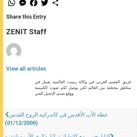
W
M
F
T
S
h
e
a
w
h
a
s
c
i
a
t
s
e
t
r
Share this Entry
s
e
b
t
e
A
n
o
e
p
g
o
r
ZENIT Staff
p
e
k
r
View all articles
فريق القسم العربي في وكالة زينيت العالمية يعمل في
مناطق مختلفة من العالم لكي يوصل لكم صوت الكنيسة
ووقع صدى الإنجيل الحي.
عظة الأب الأقدس في كاتدرائية الروح القدس
(01/12/2006)
البابا يحيي، مع كاثوليك تركيا، ذكرى الأب سانتورو