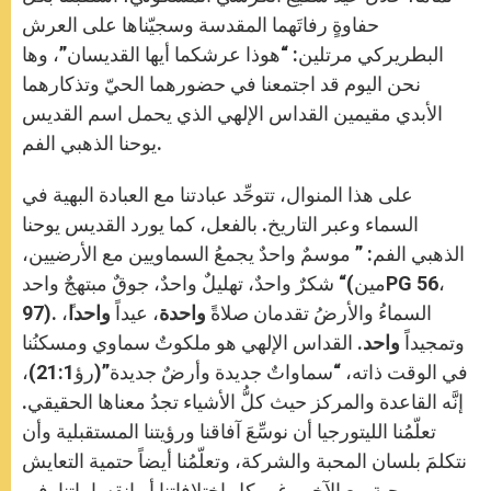
حفاوةٍ رفاتَهما المقدسة وسجيّناها على العرش
البطريركي مرتلين: “هوذا عرشكما أيها القديسان”، وها
نحن اليوم قد اجتمعنا في حضورهما الحيّ وتذكارهما
الأبدي مقيمين القداس الإلهي الذي يحمل اسم القديس
يوحنا الذهبي الفم.
على هذا المنوال، تتوحِّد عبادتنا مع العبادة البهية في
السماء وعبر التاريخ. بالفعل، كما يورد القديس يوحنا
الذهبي الفم: ” موسمٌ واحدٌ يجمعُ السماويين مع الأرضيين،
شكرٌ واحدٌ، تهليلٌ واحدٌ، جوقٌ مبتهجٌ واحد “(مينPG 56،
97). السماءُ والأرضُ تقدمان صلاةً
واحدة
، عيداً
واحدا
ً،
وتمجيداً
واحد
. القداس الإلهي هو ملكوتٌ سماوي ومسكنُنا
في الوقت ذاته، “سماواتٌ جديدة وأرضٌ جديدة”(رؤ21:1)،
إنَّه القاعدة والمركز حيث كلُّ الأشياء تجدُ معناها الحقيقي.
تعلّمُنا الليتورجيا أن نوسِّعَ آفاقنا ورؤيتنا المستقبلية وأن
نتكلمَ بلسان المحبة والشركة، وتعلّمُنا أيضاً حتمية التعايش
بمحبة مع الآخر رغم كل اختلافاتنا أو انقساماتنا. في