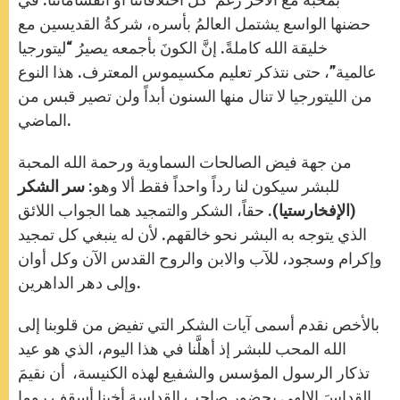
حضنها الواسع يشتمل العالمُ بأسره، شركةُ القديسين مع
خليقة الله كاملةً. إنَّ الكونَ بأجمعه يصيرُ “ليتورجيا
عالمية”، حتى نتذكر تعليم مكسيموس المعترف. هذا النوع
من الليتورجيا لا تنال منها السنون أبداً ولن تصير قبس من
الماضي.
من جهة فيض الصالحات السماوية ورحمة الله المحبة
للبشر سيكون لنا رداً واحداً فقط ألا وهو:
سر
الشكر
(الإفخارستيا)
. حقاً، الشكر والتمجيد هما الجواب اللائق
الذي يتوجه به البشر نحو خالقهم. لأن له ينبغي كل تمجيد
وإكرام وسجود، للآب والابن والروح القدس الآن وكل أوان
وإلى دهر الداهرين.
بالأخص نقدم أسمى آيات الشكر التي تفيض من قلوبنا إلى
الله المحب للبشر إذ أهلَّنا في هذا اليوم، الذي هو عيد
تذكار الرسول المؤسس والشفيع لهذه الكنيسة، أن نقيمَ
القداسَ الإلهي بحضور صاحب القداسة أخينا أسقف روما