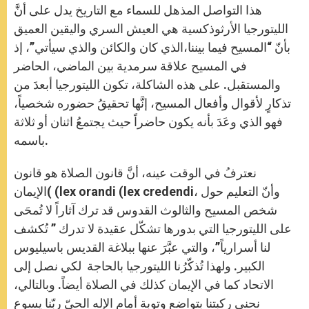
هذا التواصل المذهل للسماء مع التاريخ يدل على أنََّ
الليتورجيا الأرثوذكسية هي العيش السري واليقين العميق
بأنّ “المسيح فيما بيننا،الذي كان والكائن والذي سيأتي”، إذ
في المسيح علاقة سرمدية بين الماضي، الحاضر
والمستقبل. على هذه الشاكلة، تكون الليتورجيا أبعدَ من
تذكارٍ لأقوال وأفعال المسيح، إنَّها تحقيقُ حضوره شخصياً،
فهو الذي وعَدَ بأنه يكون حاضراً حيث يجتمعُ اثنان أو ثلاثة
باسمه.
نعترفُ في الوقت عينه، أنَّ قانون الصلاة هو قانون
الإيمان( (lex orandi (lex credendi، وأنّ التعليم حول
شخص المسيح والثالوث القدوس قد ترك آثاراً لا تُمحَى
على الليتورجيا التي بدورها تشكّل عقيدة لا تدرك ” تُكشف
لنا أسرارياً”، والتي عبَّرَ عنها ببلاغة القديس باسيليوس
الكبير. ولهذا تُذكّرُنا الليتورجيا بالحاجة لكي نصل إلى
الاتحاد كما في الإيمان كذلك في الصلاة أيضاً. وبالتالي،
نحني ركبتنا بتواضع وتوبة أمام الإله الحيّ ربّنا يسوع