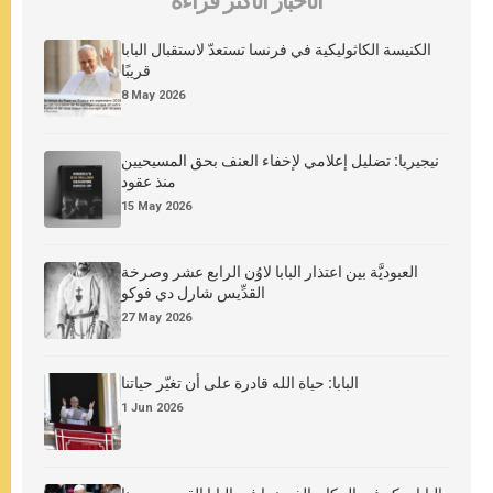
الأخبار الأكثر قراءة
الكنيسة الكاثوليكية في فرنسا تستعدّ لاستقبال البابا
قريبًا
8 May 2026
نيجيريا: تضليل إعلامي لإخفاء العنف بحق المسيحيين
منذ عقود
15 May 2026
العبوديَّة بين اعتذار البابا لاوُن الرابع عشر وصرخة
القدِّيس شارل دي فوكو
27 May 2026
البابا: حياة الله قادرة على أن تغيّر حياتنا
1 Jun 2026