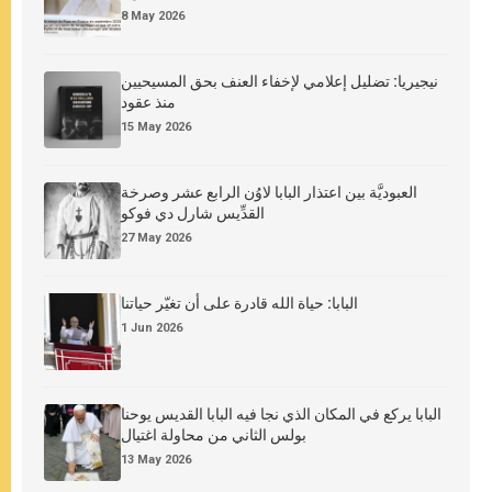
8 May 2026
نيجيريا: تضليل إعلامي لإخفاء العنف بحق المسيحيين
منذ عقود
15 May 2026
العبوديَّة بين اعتذار البابا لاوُن الرابع عشر وصرخة
القدِّيس شارل دي فوكو
27 May 2026
البابا: حياة الله قادرة على أن تغيّر حياتنا
1 Jun 2026
البابا يركع في المكان الذي نجا فيه البابا القديس يوحنا
بولس الثاني من محاولة اغتيال
13 May 2026