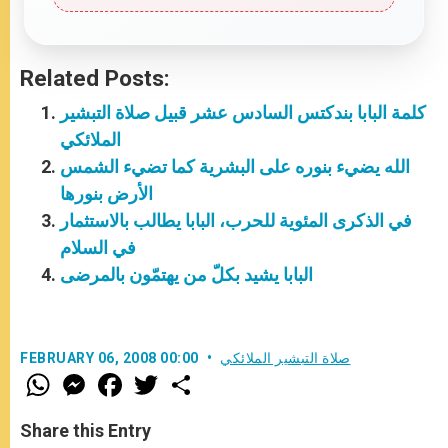
Related Posts:
كلمة البابا بندكتس السادس عشر قبيل صلاة التبشير
الملائكي
الله يضيء بنوره على البشرية كما تضيء الشمس
الأرض بنورها
في الذكرى المئوية للحرب، البابا يطالب بالاستثمار
في السلام
البابا يشيد بكلّ من يهتمّون بالمرضى
صلاة التبشير الملائكي
FEBRUARY 06, 2008 00:00
W
M
F
T
S
h
e
a
w
h
a
s
c
i
a
t
s
e
t
r
Share this Entry
s
e
b
t
e