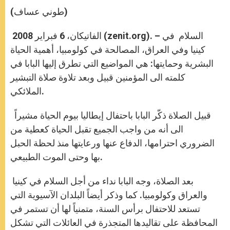
A
n
o
e
p
g
o
r
(طوني عساف)
p
e
k
r
الفاتيكان، 6 فبراير 2008 (zenit.org). – السلام في
كينيا وفي العراق، المصالحة في كولومبيا، أهمية الحياة
البشرية وحمايتها: هي المواضيع التي تطرق إليها البابا في
كلمته الى المؤمنين قبيل وبعد تلاوة صلاة التبشير
الملائكي.
قبيل الصلاة ذكّر البابا باحتفال إيطاليا بيوم الحياة مشيراً
الى أنه من واجب الجميع تقبل الحياة كعطية من
الضروري احترامها، الدفاع عنها ورعايتها منذ لحظة الحبل
بها وحتى الموت الطبيعي.
بعد الصلاة، وجه البابا نداء من أجل السلام في كينيا
والعراق وكولومبيا. كما وذكر أيضاً البلدان الآسيوية التي
تستعد للاحتفال برأس السنة، متمنياً لها أن تستمر في
المحافظة على تقاليدها المتجذرة في العائلات التي تشكل