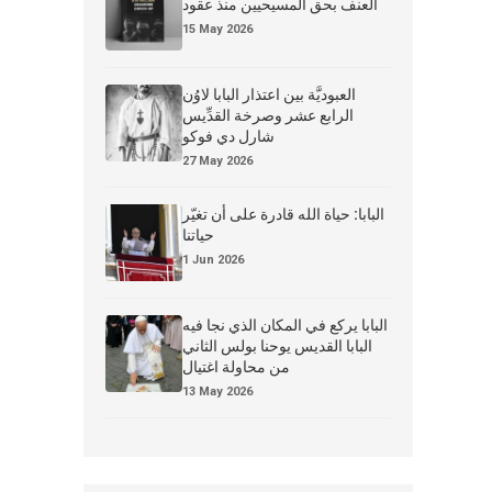
العنف بحق المسيحيين منذ عقود
15 May 2026
العبوديَّة بين اعتذار البابا لاوُن
الرابع عشر وصرخة القدِّيس
شارل دي فوكو
27 May 2026
البابا: حياة الله قادرة على أن تغيّر
حياتنا
1 Jun 2026
البابا يركع في المكان الذي نجا فيه
البابا القديس يوحنا بولس الثاني
من محاولة اغتيال
13 May 2026