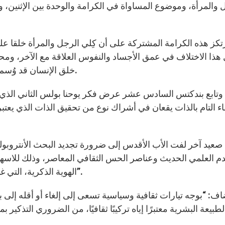
 والمرأة، وموضوع المساواة في الكرامة والوحدة بين الإثنين، و
هذا الاختلاف في عمق الأجساد والنفوس العلاقة مع الآخر، ومحب
خلق الإنسان قد وُسم نوع من التشابه مع الشركة الإلهية” (كرامة المرأة 7).
اء التام بالذات يقعان في أشراك نوع من تحقيق الذات الذي يعتبر 
دم العلمي الحديث وعناصر الحس الثقافي المعاصر، وذلك للاسهام
الهوية الذكرية، التي غالبًا ما تكون هي أيضًا موضوع تفكير متحيز وإيديولوجي”.
بيعة البشرية معتبرًا إياه تركيبًا ثقافيًا، من الضروري التذكير 