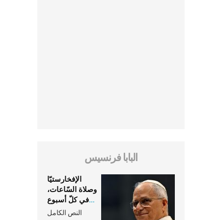
البابا فرنسيس
الإفخارستيّا
وصلاة السّاعات،
في كلّ أسبوع
وكلّ يوم، هما
النص الكامل