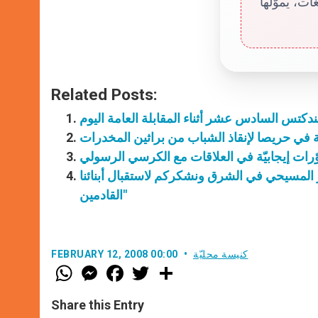
ت، يموّلها
Related Posts:
بندكتس السادس عشر أثناء المقابلة العامة اليوم
 في حريصا لإنقاذ الشباب من براثين المخدرات
وّرات إيجابيّة في العلاقات مع الكرسي الرسولي
المسيحي في الشرق ونشكركم لاستقبال أبنائنا
القادمين"
كنيسة محليّة
FEBRUARY 12, 2008 00:00
W
M
F
T
S
h
e
a
w
h
a
s
c
i
a
t
s
e
t
r
Share this Entry
s
e
b
t
e