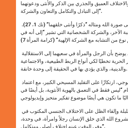
الاختلاف العميق والجذري بين الذكر والأنثى ودعوتهما
إلى التبادل والتكامل والتعاون والشركة”.
ترتكز هذه الكرامة المشتركة على أن كِلي الرجل والمرأة خلقا على صورة الله ومثاله “ذكرًا وأنثى خلقهما” (تك 1، 27).
ة الآخر، والشركة الشخصانية التي تشير “إلى أنه في
وتابع بندكتس السادس عشر عرض فكر يوحنا بولس الثاني الذي يوضح بأن الرجل والمرأة في سعيهما إلى الاستقلالية
الحرية تخطيًا لكي أنواع الربط الطبيعية، والاجتماعية
والدينية، والذي يؤدي بها في الحقيقة إلى وحدة خانقة.
على صعيد آخر لفت الأب الأقدس إلى ضرورة تجديد البحث الأنتروبولوجي، ارتكازًا على التقليد المسيحي الكبير، مع اعتماد
 “ليس فقط في التعمق بالهوية الأنثوية، بل أيضًا في
وأضاف: “بوجه تيارات ثقافية وسياسية تسعى إلى إلغاء أو أقله إلى بلبلة وإلقاء الظل على الاختلاف الجنسي المكتوب في
بمشروع الله الذي خلق الإنسان رجلاً وامرأة، في وحدة،
وفي الوقت عينه اختلاف أصلي ومتكامل”.