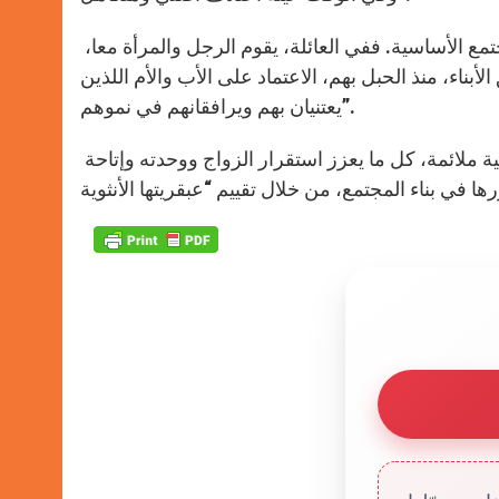
وتابع البابا: “أفكر بالعائلة، جماعة حب منفتحة على الحياة وخلية المجتمع الأساسية. ففي العائلة، يقوم الرجل والمرأة معا،
لأبناء، منذ الحبل بهم، الاعتماد على الأب والأم اللذين
يعتنيان بهم ويرافقانهم في نموهم”.
وأضاف أنه من واجب الدولة أيضًا أن تدعم وعبر سياسات اجتماعية ملائمة، كل ما يعزز استقرار الزواج ووحدته وإتاحة