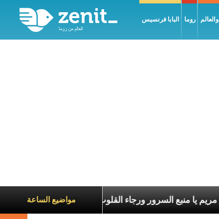
العالم
روما
البابا فرنسيس
يا مريم يا منبع السرور ورجاء القلوب
أَنَا أَم
مواضيع الساعة