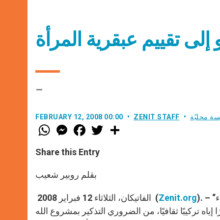
إلى تقييم عبقرية المرأة
–
سة محليّة
ZENIT STAFF
FEBRUARY 12, 2008 00:00
W
M
F
T
S
h
e
a
w
h
a
s
c
i
a
t
s
e
t
r
Share this Entry
s
e
b
t
e
A
n
o
e
p
g
o
r
بقلم روبير شعيب
p
e
k
r
). – “بوجه تيارات ثقافية وسياسية تسعى إلى إلغاء أو أقله إلى بلبلة وإلقاء
Zenit.org
الفاتيكان، الثلاثاء 12 فبراير 2008 (
اه تركيبًا ثقافيًا، من الضروري التذكير بمشروع الله