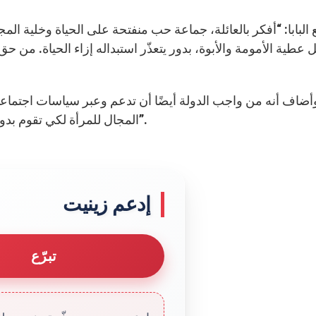
عطية الأمومة والأبوة، بدور يتعذّر استبداله إزاء الحياة. من حق ا
المجال للمرأة لكي تقوم بدورها في بناء المجتمع، من خلال تقييم “عبقريتها الأنثوية”.
إدعم زينيت
تبرّع