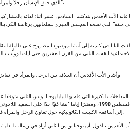
الذي خلق الإنسان رجلاً وامرأة، في وحدة، وفي الوقت عينه اختلاف أصلي ومتكامل”.
ي ملئه” الذي نظمه المجلس الحبري للعلمانيين برئاسة الكردينال
الاجتماعية القسم الثاني من القرن العشرين حتى أيامنا وولّدت ال
15 أغسطس 1998، ومعتبرًا إياها “نصًا غنيًا جدًا على الصع
إلى أساقفة الكنيسة الكاثوليكية حول تعاون الرجل والمرأة في الكنيسة والعالم”، الصادرة عن مجمع عقيدة الإيمان.