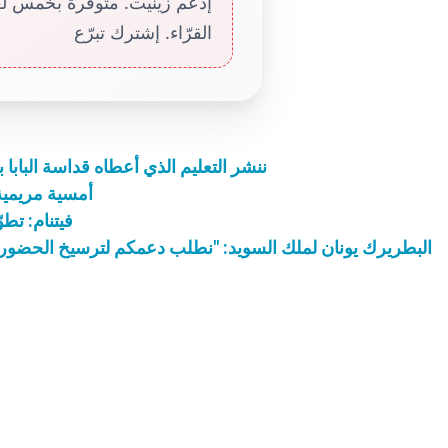
إدعم زينيت. متوفّرة بخمس لغا
القرّاء. إشترك تبرّع
ننشر التعليم الذي أعطاه قداسة البابا 
أمسية مريمية
فيتنام: تط
البطريرك يونان لملك السويد: "نطلب دعمكم لترسيخ الحضور 