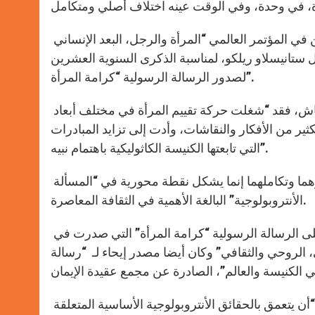
هذا ما قاله الأب الأقدس بندكتس السادس عشر أثناء لقائه بالمشاركين في المؤتمر العالمي “المرأة والرجل، البعد الإنساني
 ستانيسلاو ريلكو، لمناسبة الذكرى السنوية العشرين
لصدور الرسالة الرسولية “كرامة المرأة”.
ولفت البابا في كلمته إلى آنية الموضوع المطروح على طاولة النقاش، فقد “شغلت حركة تقييم المرأة في مختلف أبعاد
كثير من الأفكار والنقاشات، وأدت إلى تزايد المبادرات
التي تابعتها الكنيسة الكاثوليكية باهتمام نبيه”.
وأشار الأب الأقدس أن العلاقة بين الرجل والمرأة في تمايزهما وتكاملهما إنما يشكل نقطة محورية في “المسألة
الأنتروبولوجية” البالغة الأهمية في الثقافة المعاصرة.
وذكّر بالمداخلات الكثيرة التي قام بها البابا يوحنا بولس الثاني متوقفًا على الرسالة الرسولية “كرامة المرأة” التي صدرت في
يد اللاهوتي، الروحي والثقافي” وكان أيضا مصدر إيحاء لـ “رسالة
وتابع الأب الأقدس بالقول بأن يوحنا بولس الثاني أراد في رسالته العامة “أن يتعمق بالحقائق الأنتروبولوجية الأساسية المتعلقة