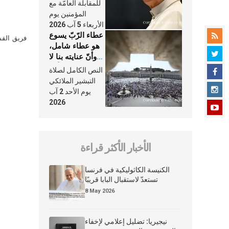
النَّفَس في حياة
للمقابلة العامّة مع
الكنيسة
المؤمنين يوم
الأربعاء 5 آب 2026
عطاء الرّبّ يسوع
فريق القس
هو عطاء شامل،
وأنّ عنايته بنا لا
تغيب عنّا أبدًا
النص الكامل لصلاة
التبشير الملائكي
يوم الأحد 2 آب
2026
الأخبار الأكثر قراءة
الكنيسة الكاثوليكية في فرنسا
تستعدّ لاستقبال البابا قريبًا
8 May 2026
نيجيريا: تضليل إعلامي لإخفاء