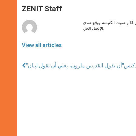
A
n
o
e
p
g
o
r
ZENIT Staff
p
e
k
r
صل لكم صوت الكنيسة ووقع صدى
الإنجيل الحي.
View all articles
ندكتس
"أن نقول القديس مارون، يعني أن نقول لبنان"