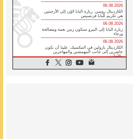
06.08.2026
الكاردينال روسي: زيارة البابا لاوُن إلى الأرجنتين
هي تكريم للبابا فرنسيس
06.08.2026
زيارة البابا إلى البيرو ستكون زمن نعمة ومصالحة
ورجاء
06.08.2026
الكاردينال بارولين في المكسيك: علينا أن نكون
حاضرين إلى جانب المهمشين والمهاجرين
والأجانب
06.08.2026
البابا لاوُن الرابع عشر للشباب في أسيزي:
"أوروبا والعالم يبحثان اليوم عن قديسين جُدد
فيكم"
06.08.2026
البابا في أسيزي يتحدث إلى الشباب المشاركين
في لقاء الشباب الفرنسيسكاني
06.08.2026
البابا لاوُن الرابع عشر يبرق معزيا بوفاة
الكاردينال جوليو دوارتي لانغا
05.08.2026
في مقابلته العامة مع المؤمنين البابا لاوُن الرابع
عشر يواصل الحديث عن الدستور في الليتورجيا
المقدسة مسلطا الضوء على صلاة الكنيسة