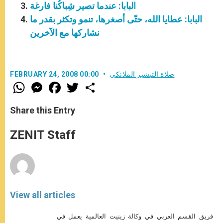
البابا: عندما تصير شِباكُنا فارغة
البابا: عطايا الله، حتّى أصغرها، تنمو وتكثر بقدر ما
نشاركها مع الآخرين
صلاة التبشير الملائكي
FEBRUARY 24, 2008 00:00
W
M
F
T
S
h
e
a
w
h
a
s
c
i
a
t
s
e
t
r
Share this Entry
s
e
b
t
e
A
n
o
e
p
g
o
r
ZENIT Staff
p
e
k
r
View all articles
فريق القسم العربي في وكالة زينيت العالمية يعمل في