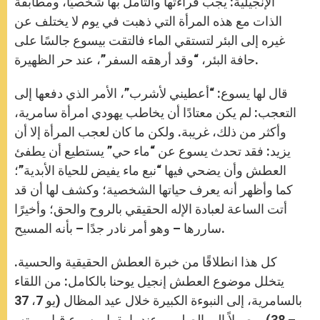
الإنجيلية: يجب قراءتها والتأمل بها شخصيًا، ومطابقة
الذات مع هذه المرأة التي ذهبت في يوم لا يختلف عن
غيره إلى البئر لتستقي الماء فالتقت بيسوع جالسًا على
حافة البئر، “وقد أرهقه السفر”، عند حر الظهيرة.
قال لها يسوع: “أعطيني لأشرب”، الأمر الذي دفعها إلى
التعجب: لم يكن معتادًا أن يخاطب يهودي امرأة سامرية،
وأكثر من ذلك، غريبة. ولكن ما كان لعجب المرأة إلا أن
يزيد: فقد تحدث يسوع عن “ماء حي” يستطيع أن يطفئ
العطش وأن يضحي فيها “نبع ماء يفيض للحياة الأبدية”؛
كما وأظهر أنه يعرف حياتها الشخصية؛ وكشف لها أن قد
أتت الساعة لعبادة الإله الحقيقي بالروح والحق؛ وأخيرًا
ساررها – وهو أمر نادر جدًا – بأنه المسيح.
كل هذا انطلاقًا من خبرة العطش الحقيقية والحسية.
يتخلل موضوع العطش إنجيل يوحنا بالكامل: من اللقاء
بالسامرية، إلى النبوءة الكبيرة خلال عيد المظال (يو 7، 37
– 38)، وصولاً إلى الصليب، عندما يقول يسوع قبل موته،