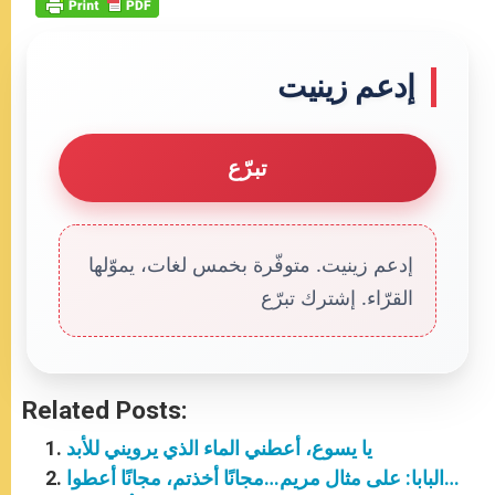
إدعم زينيت
تبرّع
إدعم زينيت. متوفّرة بخمس لغات، يموّلها
القرّاء. إشترك تبرّع
Related Posts:
يا يسوع، أعطني الماء الذي يرويني للأبد
البابا: على مثال مريم…مجانًا أخذتم، مجانًا أعطوا…