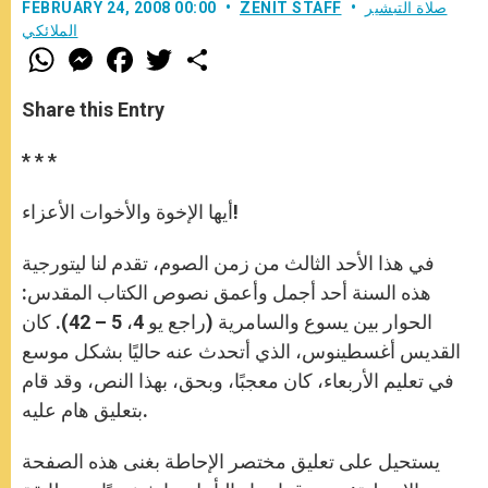
صلاة التبشير
ZENIT STAFF
FEBRUARY 24, 2008 00:00
الملائكي
W
M
F
T
S
h
e
a
w
h
a
s
c
i
a
t
s
e
t
r
Share this Entry
s
e
b
t
e
A
n
o
e
p
g
o
r
* * *
p
e
k
r
أيها الإخوة والأخوات الأعزاء!
في هذا الأحد الثالث من زمن الصوم، تقدم لنا ليتورجية
هذه السنة أحد أجمل وأعمق نصوص الكتاب المقدس:
الحوار بين يسوع والسامرية (راجع يو 4، 5 – 42). كان
القديس أغسطينوس، الذي أتحدث عنه حاليًا بشكل موسع
في تعليم الأربعاء، كان معجبًا، وبحق، بهذا النص، وقد قام
بتعليق هام عليه.
يستحيل على تعليق مختصر الإحاطة بغنى هذه الصفحة