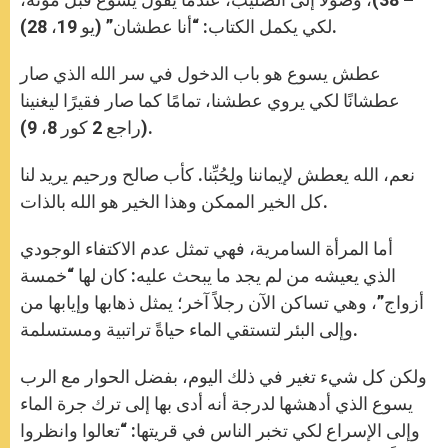
لكي يكمل الكتاب: “أنا عطشان” (يو 19، 28).
عطش يسوع هو باب الدخول في سر الله الذي صار
عطشانًا لكي يروي عطشنا، تمامًا كما صار فقيرًا ليغنينا
(راجع 2 كور 8، 9).
نعم، الله يعطش لإيماننا ولِحُبِّنا. كأب صالح ورحيم يريد لنا
كل الخير الممكن وهذا الخير هو الله بالذات.
أما المرأة السامرية، فهي تمثل عدم الاكتفاء الوجودي
الذي يعيشه من لم يجد ما يبحث عليه: كان لها “خمسة
أزواج”، وهي تساكن الآن رجلاً آخر؛ يمثل ذهابها وإيابها من
وإلى البئر لتستقي الماء حياةً تراتبية ومستسلمة.
ولكن كل شيء تغير في ذلك اليوم، بفضل الحوار مع الرب
يسوع الذي أدهشها لدرجة أنه أدى بها إلى ترك جرة الماء
وإلى الإسراع لكي تخبر الناس في قريتها: “تعالوا وانظروا