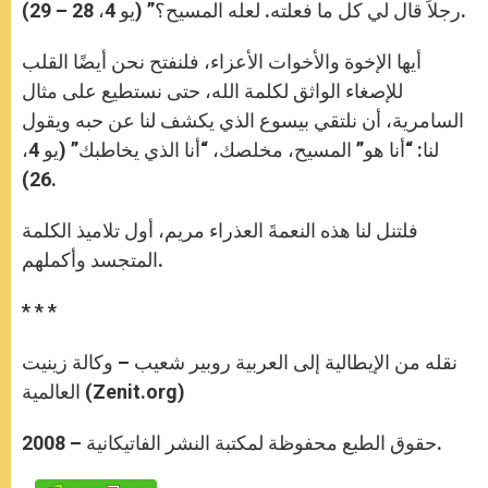
رجلاً قال لي كل ما فعلته. لعله المسيح؟” (يو 4، 28 – 29).
أيها الإخوة والأخوات الأعزاء، فلنفتح نحن أيضًا القلب
للإصغاء الواثق لكلمة الله، حتى نستطيع على مثال
السامرية، أن نلتقي بيسوع الذي يكشف لنا عن حبه ويقول
لنا: “أنا هو” المسيح، مخلصك، “أنا الذي يخاطبك” (يو 4،
26).
فلتنل لنا هذه النعمةَ العذراء مريم، أول تلاميذ الكلمة
المتجسد وأكملهم.
* * *
نقله من الإيطالية إلى العربية روبير شعيب – وكالة زينيت
العالمية (Zenit.org)
حقوق الطبع محفوظة لمكتبة النشر الفاتيكانية – 2008.