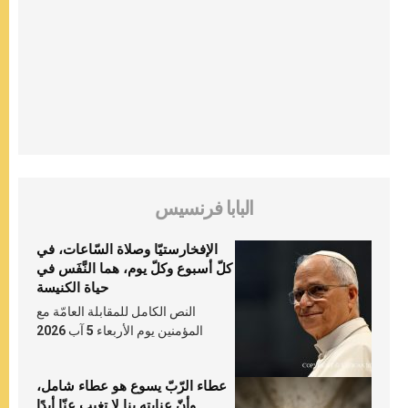
البابا فرنسيس
الإفخارستيّا وصلاة السّاعات، في
كلّ أسبوع وكلّ يوم، هما النَّفَس في
حياة الكنيسة
النص الكامل للمقابلة العامّة مع
المؤمنين يوم الأربعاء 5 آب 2026
عطاء الرّبّ يسوع هو عطاء شامل،
وأنّ عنايته بنا لا تغيب عنّا أبدًا