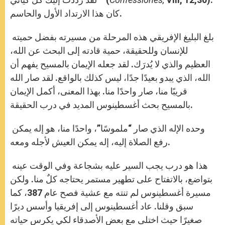
كان هذا الارتداد الأول والحاسم.
بلغ البليغ الإفريقي هذه المرحلة من مسيرته بفضل حميته
للإنسان وللحقيقة، حمية قادته إلى البحث عن الله،
العظيم والذي لا يُدرَك. لقد جعله الإيمان بالمسيح يفهم أن
الله، الذي يبدو بعيدًا جدًا، ليس كذلك بالواقع. لقد صار الله
قريبًا منا، صار واحدًا منا. بهذا المعنى، أكمل الإيمان
بالمسيح بحث أغسطينوس المديد في درب الحقيقة.
وحده الإله الذي صار “ملموسًا”، واحدًا منا، هو إله يمكن
رفع الصلاة إليه، إله يمكن العيش لأجله ومعه.
هذا هو درب يجب السير عليه بشجاعة وفي الوقت عينه
بتواضع، بالاتفتاح على تطهير مستمر يحتاجه كلٌ منا. ولكن
مسيرة أغسطينوس لم تنته مع عشية فصح عام 387، كما
سبق وقلنا. عاد أغسطينوس إلى إفريقيا وأسس ديرًا
صغيرًا حيث اختلى مع بعض الأصدقاء لكي يكرس حياته