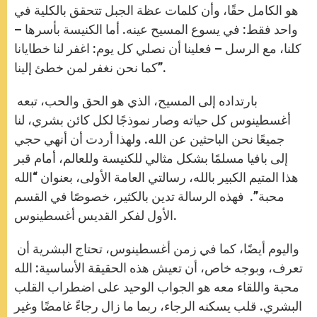
هو الكامل حقًا، وأن كلمات عظة الجبل تتحقق بالكلية في
واحد فقط: في يسوع المسيح عينه. أما الكنيسة بأسرها –
كلنا، مع الرسل – فعلينا أن نصلي كل يوم: اغفر لنا خطايانا
كما نحن نغفر لمن خطئ إلينا”.
بارتداده إلى المسيح، الذي هو الحق والحب، تبعه
أغسطينوس كل حياته وصار نموذجًا لكل كائن بشري، لنا
جميعًا نحن الباحثين عن الله. ولهذا أردت أن أنهي حجي
إلى بافيا مسلمًا بشكل مثالي للكنيسة وللعالم، أمام قبر
هذا المتيم الكبير بالله، رسالتي العامة الأولى، بعنوان “الله
محبة”. فهذه الرسالة تدين بالكثير، خصوصًا في القسم
الأول لفكر القديس أغسطينوس.
واليوم أيضًا، كما في زمن أغسطينوس، تحتاج البشرية أن
تعرف، وبوجه خاص، أن تعيش هذه الحقيقة الأساسية: الله
محبة واللقاء معه هو الجواب الوحيد على اضطراب القلب
البشري. قلب يسكنه الرجاء، ربما ما زال رجاءً غامضًا وغير