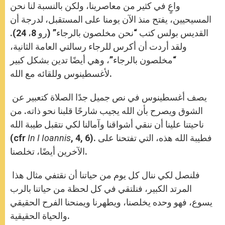
واعٍ في كثير من معاصرينا، ولكن بالنسبة لنا نحن
المسيحيين، يفتح منذ الآن يومنا على المستقبل، لدرجة أن
القديس بولس كتب “نحن مخلصون بالرجاء” (رو 8، 24).
ولقد أردت أن أكرس للرجاء رسالتي العامة الثانية،
“مخلصون بالرجاء”، وهي أيضًا تدين بشكل كبير
لأغسطينوس وللقائه مع الله.
يصف أغسطينوس في نص جميل جدًا الصلاة كتعبير عن
الشوق ويصرح بأن الله يجيب شارحًا قلبنا نحو ذاته. من
ناحيتنا علينا أن ننقي أشواقنا وآمالنا لكي نتقبل طيبة الله
, 4, 6). فطيبة الله هذه، التي تفتحنا على
In I Ioannis
(cfr
الآخرين أيضًا، تخلصنا.
فلنصل لكي ننال كل يوم من حياتنا أن نقتفي مثال هذا
المرتد الكبير، فنلتقي في كل لحظة من حياتنا بالرب
يسوع، فهو وحده يخلصنا، ويطهرنا ويمنحنا الفرح الحقيقي
والحياة الحقيقية.