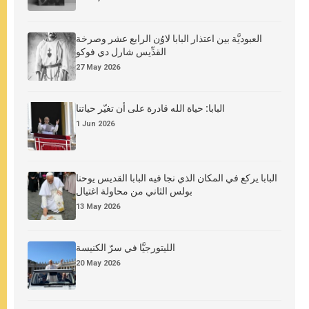
العبوديَّة بين اعتذار البابا لاوُن الرابع عشر وصرخة
القدِّيس شارل دي فوكو
27 May 2026
البابا: حياة الله قادرة على أن تغيّر حياتنا
1 Jun 2026
البابا يركع في المكان الذي نجا فيه البابا القديس يوحنا
بولس الثاني من محاولة اغتيال
13 May 2026
الليتورجيَّا في سرّ الكنيسة
20 May 2026