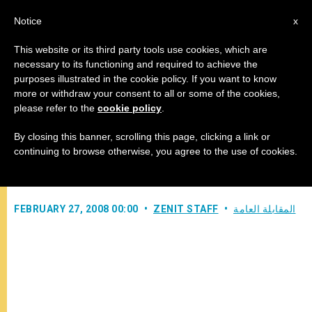
AR
Notice
x
This website or its third party tools use cookies, which are
necessary to its functioning and required to achieve the
purposes illustrated in the cookie policy. If you want to know
تعليم الأربعاء لقداسة البابا بندكتس
more or withdraw your consent to all or some of the cookies,
please refer to the
cookie policy
.
السادس عشر
By closing this banner, scrolling this page, clicking a link or
continuing to browse otherwise, you agree to the use of cookies.
–
المقابلة العامة
ZENIT STAFF
FEBRUARY 27, 2008 00:00