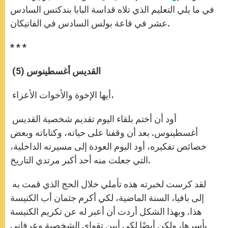
p
e
k
r
في ما يلي التعليم الذي تلاه قداسة البابا بندكتس السادس
عشر في قاعة بولس السادس في الفاتيكان.
* * *
القديس أغسطينوس (5)
أيها الإخوة والأخوات الأعزاء،
أود أن أختم بلقاء اليوم تقديم شخصية القديس
أغسطينوس. بعد أن وقفنا على حياته، وكتاباته وبعض
خصائص تفكيره، أود اليوم العودة إلى مسيرته الداخلية،
التي جعلت منه أحد أكبر مرتدي التاريخ.
لقد كرست لخبرته هذه تأملي خلال الحج الذي قمت به
إلى بافيا، السنة الماضية، لكي أكرم جثمان أب الكنيسة
هذا. وبهذا الشكل أردت أن أعبر له عن تكريم الكنيسة
بأسرها، ولكن أيضًا لكي أبين تقواي الشخصية وعرفاني