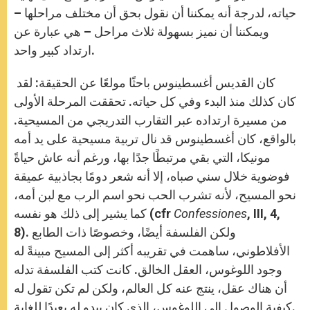
حياته، لدرجة أنه يمكننا أن نقول بحق أن مختلف مراحلها –
ويمكننا أن نميز بسهولة ثلاث مراحل – هي عبارة عن
ارتداد كبير واحد.
كان القديس أغسطينوس باحثًا مولعًا عن الحقيقة: لقد
كان كذلك منذ البدء وفي كل حياته. تحققت المرحلة الأولى
من مسيرة ارتداده عبر التقارب التدريجي من المسيحية.
بالواقع، كان أغسطينوس قد نال تربية مسيحية على يد أمه
مونيكا، التي بقي مرتبطًا جدًا بها، ورغم أنه عاش حياةً
فوضوية خلال سني صباه، إلا أنه شعر دومًا بجاذبية عميقة
نحو المسيح، لأنه تشرب الحب نحو اسم الرب مع لبن أمه،
, III, 4,
Confessiones
كما يشير إلى ذلك هو نفسه (cfr
8). ولكن الفلسفة أيضًا، وخصوصًا ذات الطابع
الأفلاطوني، ساهمت في تقريبه أكثر إلى المسيح مبينةً له
وجود اللوغوس، العقل الخالق. كانت كتب الفلسفة تدله
أن هناك عقل، ينتج عنه كل العالم، ولكن لم تكن تقول له
كيفية الوصول إلى اللوغوس، الذي كان يبدو له بعيدًا للغاية.