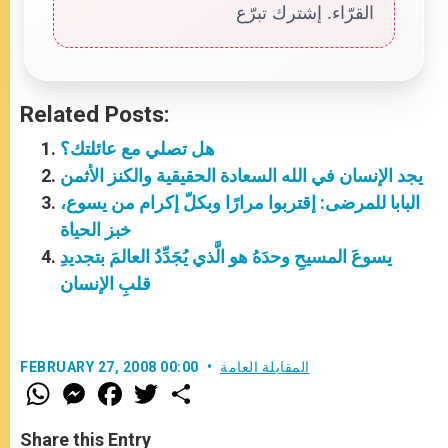
القرّاء. إشترك تبرّع
Related Posts:
هل تصلي مع عائلتك؟
يجد الإنسان في الله السعادة الحقيقية والكنز الأثمن
البابا للمرضى: إقتربوا مرارًا وبكلّ إكرام من يسوع،
خبز الحياة
يسوعَ المسيحِ وحدَهُ هو الَّذي يُجَدِّدُ العالمَ بتجديدِ
قلبِ الإنسان
المقابلة العامة
FEBRUARY 27, 2008 00:00
W
M
F
T
S
h
e
a
w
h
a
s
c
i
a
t
s
e
t
r
Share this Entry