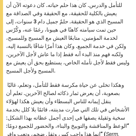
للتأمل والدرس. كان هذا حلم حياته. كان دعوته الآن أن
يعيش بالكلية للحقيقة، مع الحقيقة وفي الصداقة مع
المسيح الذي هو الحقيقة. حلمٌ جميل دام 3 سنوات، إلى
حين تمت سيامته كاهنًا في هيبونا، رغمًا عنه، وكُرّس
لخدمة المؤمنين، متابعًا العيش مع المسيح وللمسيح،
ولكن في خدمة الجميع. وكان هذا أمرًا شاقًا بالنسبة إليه،
ولكنه فهم منذ البدء أنه فقط إذا ما عاش لأجل الآخرين،
وليس فقط لأجل تأمله الخاص، يستطيع بحق أن يعيش مع
المسيح ولأجل المسيح.
وهكذا تخلى عن حياة مكرسة فقط للتأمل، وتعلم، غالبًا
بصعوبة، أن يعرض ثمار ذكائه لصالح الآخرين. تعلم أن
ينقل إيمانه للناس البسطاء وأن يعيش هكذا لهؤلاء
الأشخاص في تلك التي صارت مدينته، قائمًا بلا كلل بخدمة
سخية وثقيلة يصفها في إحدى أجمل عظاته بهذا الشكل:
“الوعظ والمناقشة والتوبيخ والبناء، والحضور للجميع دومًا:
Serm.
إنما هذا واجب كبير، وثقل ضخم، وتعب وافر” (