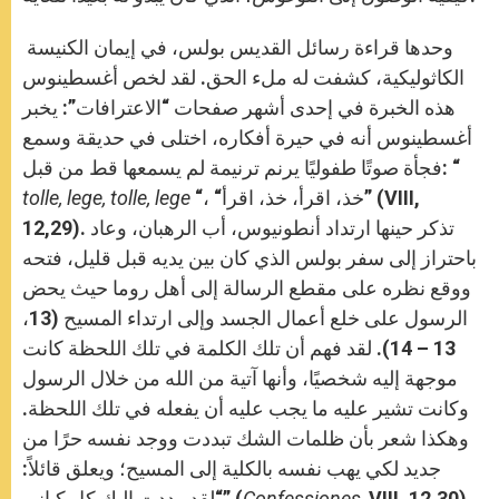
وحدها قراءة رسائل القديس بولس، في إيمان الكنيسة
الكاثوليكية، كشفت له ملء الحق. لقد لخص أغسطينوس
هذه الخبرة في إحدى أشهر صفحات “الاعترافات”: يخبر
أغسطينوس أنه في حيرة أفكاره، اختلى في حديقة وسمع
فجأة صوتًا طفوليًا يرنم ترنيمة لم يسمعها قط من قبل: “
“، “خذ، اقرأ، خذ، اقرأ” (VIII,
tolle, lege, tolle, lege
12,29). تذكر حينها ارتداد أنطونيوس، أب الرهبان، وعاد
باحتراز إلى سفر بولس الذي كان بين يديه قبل قليل، فتحه
ووقع نظره على مقطع الرسالة إلى أهل روما حيث يحض
الرسول على خلع أعمال الجسد وإلى ارتداء المسيح (13،
13 – 14). لقد فهم أن تلك الكلمة في تلك اللحظة كانت
موجهة إليه شخصيًا، وأنها آتية من الله من خلال الرسول
وكانت تشير عليه ما يجب عليه أن يفعله في تلك اللحظة.
وهكذا شعر بأن ظلمات الشك تبددت ووجد نفسه حرًا من
جديد لكي يهب نفسه بالكلية إلى المسيح؛ ويعلق قائلاً:
VIII, 12,30).
Confessiones,
“لقد رددت إليك كل كياني” (