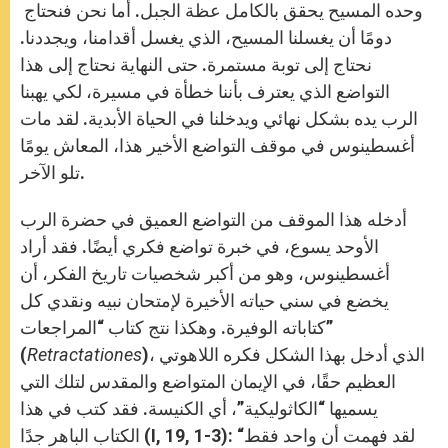
وحده المسيح يحقق بالكامل عظة الجبل. أما نحن فنحتاج
دومًا أن يغسلنا المسيح، الذي يغسل أقدامنا، ويجددنا.
نحتاج إلى توبة مستمرة. حتى النهاية نحتاج إلى هذا
التواضع الذي يعترف بأننا خطأة في مسيرة، لكي يهبنا
الرب يده بشكل نهائي ويدخلنا في الحياة الأبدية. لقد مات
أغسطينوس في موقف التواضع الأخير هذا، المعاش يومًا
تلو الآخر.
أدخله هذا الموقف من التواضع العميق في حضرة الرب
الأوحد يسوع، في خبرة تواضع فكري أيضًا. فقد أراد
أغسطينوس، وهو من أكبر شخصيات تاريخ الفكر، أن
يخضع في سني حياته الأخيرة لإمتحان نبيه ونقدي كل
كتاباته الوفيرة. وهكذا نتج كتاب “المراجعات”
)، الذي أدخل بهذا الشكل فكره اللاهوتي
Retractationes
(
العظيم حقًا، في الإيمان المتواضع والمقدس لتلك التي
يسميها “الكاثوليكية”، أي الكنيسة. فقد كتب في هذا
الكتاب الباهر جدًا (I, 19, 1-3): “لقد فهمت أن واحد فقط