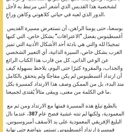
لشخصية هذا القديس الذي أشعر أنني مرتبط به لأجل
الدور الذي لعبه في حياتي كلاهوتي وكاهن وراعٍ.
بوسعنا، حتى يومنا الراهن، أن نستعرض مسيرة القديس
أغسطينوس بفضل “الاعترافات” بشكل خاص، التي كتبها
تمجيدًا لله والتي هي بادئة أحد الأشكال الأدبية التي تميز
الغرب بشكل خاص، السيرة الذاتية، أي التعبير الشخصي
عن الوعي الذاتي. كل من قارب هذا الكتاب الرائع
والجذاب، والمقروء كثيرًا حتى اليوم، يلاحظ بسهولة كيف
أن ارتداد أغسطينوس لم يكن مفاجئًا ولم يتحقق بالكامل
منذ البدء، بل من الممكن وصف هذا الارتداد كمسيرة بكل
ما في الكلمة من معنى، ويبقى مثالاً يُقتدى لجميعنا.
بالطبع تبلغ هذه المسيرة قمتها مع الارتداد ومن ثم مع
المعمودية، ولكنها لم تنته عشية فصح عام 387، عندما نال
البليغ الإفريقي المعمودية على يد الأسقف أمبروسيوس.
فمسيرة ارتداد أغسطينوس تستمر بتواضع حتى نهاية