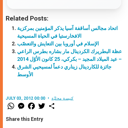
Related Posts:
اتحاد مجالس أساقفة آسيا يذكر المؤمنين بمركزية
الافخارستيا في الحياة المسيحية
الإسلام في أوروبا بين التعايش والتعصّب
عظة البطريرك الكردينال مار بشاره بطرس الراعي
– عيد الميلاد المجيد – بكركي، 25 كانون الأوّل 2014
جائزة للكاردينال زيناري دعماً لمسيحيي الشرق
الأوسط
كنيسة محليّة
JULY 03, 2012 00:00
W
M
F
T
S
h
e
a
w
h
a
s
c
i
a
t
s
e
t
r
Share this Entry
s
e
b
t
e
A
n
o
e