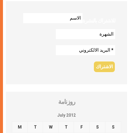
للاشتراك بالنشرة
روزنامة
July 2012
M
T
W
T
F
S
S