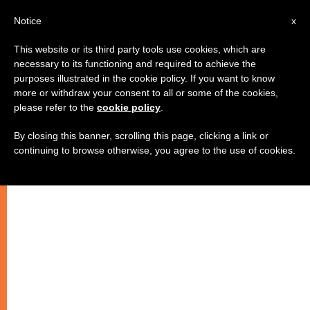
AR
Notice
x
This website or its third party tools use cookies, which are
necessary to its functioning and required to achieve the
purposes illustrated in the cookie policy. If you want to know
مجمع عقيدة الإيمان: الكاردينال مولر
more or withdraw your consent to all or some of the cookies,
please refer to the
cookie policy
.
يعيّن عميداً
By closing this banner, scrolling this page, clicking a link or
continuing to browse otherwise, you agree to the use of cookies.
لاهوتي ألماني يخلف الكاردينال ليفادا