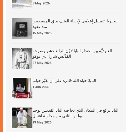
8 May 2026
نيجيريا: تضليل إعلامي لإخفاء العنف بحق المسيحيين
منذ عقود
15 May 2026
العبوديَّة بين اعتذار البابا لاوُن الرابع عشر وصرخة
القدِّيس شارل دي فوكو
27 May 2026
البابا: حياة الله قادرة على أن تغيّر حياتنا
1 Jun 2026
البابا يركع في المكان الذي نجا فيه البابا القديس يوحنا
بولس الثاني من محاولة اغتيال
13 May 2026