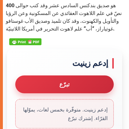
هو صديق بندكتس السادس عشر وقد كتب حوالى 400
نصّ في علم اللاهوت العقائدي عن المسكونية وعن الرؤيا
والتأويل والكهنوت. وقد كان تلميذ وصديق الأب غوستافو
غوتياراز، “أب” علم لاهوت التحرير في أمريكا اللاتينيّة.
إدعم زينيت
تبرّع
إدعم زينيت. متوفّرة بخمس لغات، يموّلها
القرّاء. إشترك تبرّع