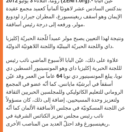
روما، الثلاثاء 3 يوليو 2012 (ZENIT.org).- عيّن البابا
p
e
k
r
بندكتس السادس عشر لاهوتيًا ألمانياً كعميد مجمع عقيدة
الإيمان وهو أسقف ريغينسبورغ، المطران جيرارد لودويغ
مولر. ورفعه إلى درجة رئيس أساقفة.
ونتيجة لهذا التعيين يصبح مولر عميداً للّجنة الحبريّة إكليزيا
داي واللجنة الحبريّة البيبليّة واللجنة اللاهوتيّة الدوليّة.
علاوة على ذلك، عيّن البابا الأسبوع الماضي نائب رئيس
لللجنة الحبرية إكليزيا داي وهو المونسينيور أغسطين دي
نويا. يبلغ المونسينيور دي نويا 64 عاماً من العمر وقد عيّن
أسقفاً في أبرشيّة مايانس. كما أنّه عضو في المجمع
الروماني للتعليم الكاثوليكي وللمجلسين الحبريين الثقافة
ولتعزيز وحدة المسيحيين. إضافة إلى ذلك، كان مسؤولاً
عن اللجنة المسكونيّة في مجلس الأساقفة الألمان كما أنّه
نائب رئيس مجلس تعزيز الكنائس الشرقية في
ريغينسبورغ وقد احتلّ العديد من المناصب الأخرى.