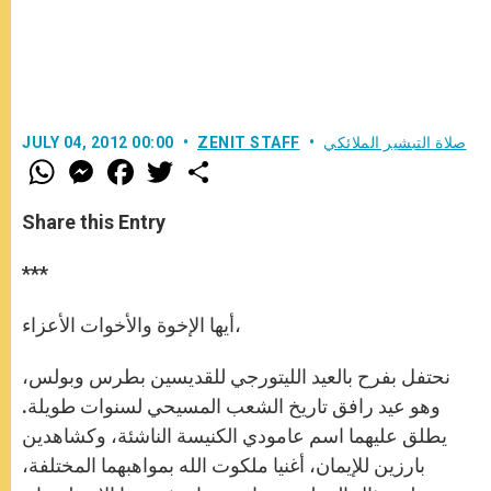
صلاة التبشير الملائكي
ZENIT STAFF
JULY 04, 2012 00:00
W
M
F
T
S
h
e
a
w
h
a
s
c
i
a
t
s
e
t
r
Share this Entry
s
e
b
t
e
A
n
o
e
p
g
o
r
***
p
e
k
r
أيها الإخوة والأخوات الأعزاء،
نحتفل بفرح بالعيد الليتورجي للقديسين بطرس وبولس،
وهو عيد رافق تاريخ الشعب المسيحي لسنوات طويلة.
يطلق عليهما اسم عامودي الكنيسة الناشئة، وكشاهدين
بارزين للإيمان، أغنيا ملكوت الله بمواهبهما المختلفة،