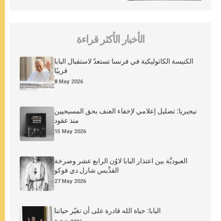
الأخبار الأكثر قراءة
الكنيسة الكاثوليكية في فرنسا تستعدّ لاستقبال البابا
قريبًا
8 May 2026
نيجيريا: تضليل إعلامي لإخفاء العنف بحق المسيحيين
منذ عقود
15 May 2026
العبوديَّة بين اعتذار البابا لاوُن الرابع عشر وصرخة
القدِّيس شارل دي فوكو
27 May 2026
البابا: حياة الله قادرة على أن تغيّر حياتنا