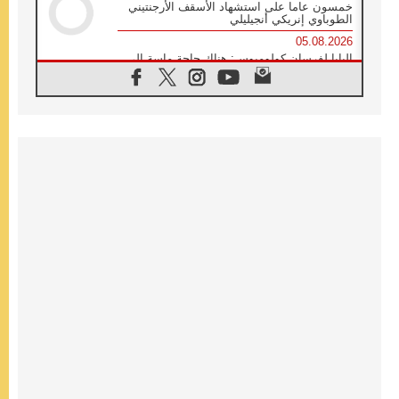
خمسون عاما على استشهاد الأسقف الأرجنتيني
الطوباوي إنريكي أنجيليلي
05.08.2026
البابا لفرسان كولومبوس: هناك حاجة ماسة إلى
أنبياء تناغم يسعون إلى بناء الجسور
04.08.2026
وفاة الكاردينال جوليو دوارتي لانغا
04.08.2026
عميد دائرة الحوار بين الأديان يفتتح في سيول
أول لقاء مسيحي كونفوشي
04.08.2026
إطلاق النشيد الرسمي لليوم العالمي للشباب في
سيول
04.08.2026
رسالة البابا لاوُن الرابع عشر إلى المشاركين في
المؤتمر العالمي لمنظمة سيغنيس
04.08.2026
الكاردينال بارولين: إنَّ الحوار يُستبدل اليوم
بالقوة، ويجب حماية الحقوق المهددة
بالأيديولوجيات
04.08.2026
كنيسة المغرب تقدم المساعدة إلى العائدين من
سبتة وتدعو إلى معالجة جذور الهجرة