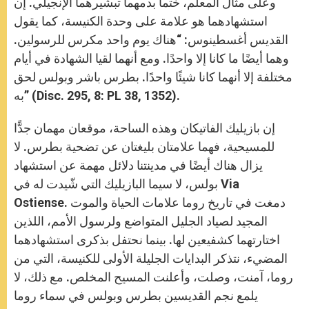
وعلى مثال المعلم، ختما بدمهما تبشيرهما الإنجيلي. إن
استشهادهما هو علامة على وحدة الكنيسة، كما يقول
القديس أغسطينوس: “هناك يوم واحد مكرس للرسولين.
وهما أيضًا ما كانا إلا واحدًا. ومع أنهما لقيا الشهادة في أيام
مختلفة إلا أنهما كانا شيئًا واحدًا. بطرس باشر وبولس لحق
به” (Disc. 295, 8: PL 38, 1352).
إن بازيليك الفاتيكان وهذه الساحة، موقعان مهمان جدًّا
للمسيحية، فهما علامتان بليغتان عن تضحية بطرس. لا
يزال هناك أيضًا في مدينتنا دلائل مهمة عن استشهاد
بولس، لا سيما البازيليك التي شّيدت له في Via
Ostiense. دمغت في تاريخ روما علامات الحياة والموت
المجيد لصياد الجليل المتواضع ولرسول الأمم، اللذين
اختارتهما كشفيعين لها. بينما نحتفل بذكرى استشهادهما
المضيء، نتذكر البدايات الجليلة الأولى للكنيسة، التي من
روما، آمنت، وصلت، وأعلنت المسيح المخلص. مع ذلك، لا
يلمع نجم القديسين بطرس وبولس في سماء روما