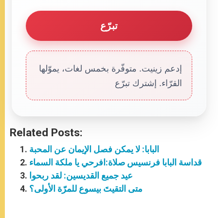
تبرّع
إدعم زينيت. متوفّرة بخمس لغات، يموّلها
القرّاء. إشترك تبرّع
Related Posts:
البابا: لا يمكن فصل الإيمان عن المحبة
قداسة البابا فرنسيس صلاة:افرحي يا ملكة السماء
عيد جميع القديسين: لقد ربحوا
متى التقيتَ بيسوع للمرّة الأولى؟