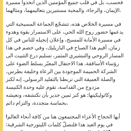
فحسب، بل في قلب جميع المؤمنين الذين اتخذوا مسيرة
الإيمان، والرجاء، والمحبة مستنيرين بتعاليمهما، ومثالهما.
في مسيرة الخلاص هذه، تتشجّع الجماعة المسيحية التي
يدعمها حضور روح الله الحي، على الاستمرار بقوة وهدوء
في مسيرة الأمانة للمسيح، وإعلان إنجيله للناس في كل
زمان. أقيم هذا الصباح في البازيليك، وفي خضم في هذا
المسار الروحي والتبشيري المثمر، تسليم درع التثبيت الى
رؤساء الأساقفة. هذا الاحتفال المعبّر يسلط الضوء على
الشركة الحميمة الموجودة بين الرعاة وخليفة بطرس،
والصلة العميقة التي تربطنا بالتقليد الرسولي. إنه لكنز
مزدوج من القداسة، تقوم عليه وحدة الكنيسة
وكاثوليكيتها: هو كنز ثمين جدير بأن نكتشفه، ونعيشه
بحماسة متجددة، والتزام دائم.
أيها الحجاج الأعزاء المجتمعون هنا من كافة أنحاء العالم!
في يوم العيد هذا فلنصلّ كلمات الليتورجية الشرقية: