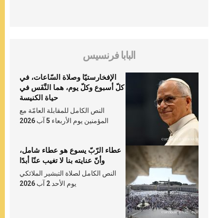
البابا فرنسيس
الإفخارستيّا وصلاة السّاعات، في
كلّ أسبوع وكلّ يوم، هما النَّفَس في
حياة الكنيسة
النص الكامل للمقابلة العامّة مع
المؤمنين يوم الأربعاء 5 آب 2026
عطاء الرّبّ يسوع هو عطاء شامل،
وأنّ عنايته بنا لا تغيب عنّا أبدًا
النص الكامل لصلاة التبشير الملائكي
يوم الأحد 2 آب 2026