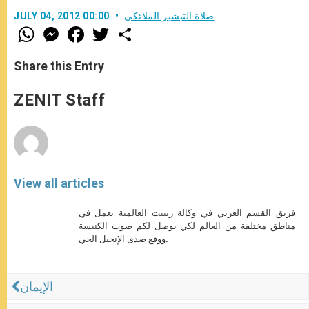
صلاة التبشير الملائكي
JULY 04, 2012 00:00
W
M
F
T
S
h
e
a
w
h
a
s
c
i
a
t
s
e
t
r
Share this Entry
s
e
b
t
e
A
n
o
e
p
g
o
r
ZENIT Staff
p
e
k
r
View all articles
فريق القسم العربي في وكالة زينيت العالمية يعمل في
مناطق مختلفة من العالم لكي يوصل لكم صوت الكنيسة
ووقع صدى الإنجيل الحي.
الإيمان