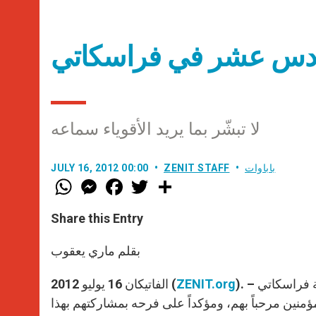
سادس عشر في فراسكاتي
لا تبشّر بما يريد الأقوياء سماعه
باباوات
ZENIT STAFF
JULY 16, 2012 00:00
W
M
F
T
S
h
e
a
w
h
a
s
c
i
a
t
s
e
t
r
Share this Entry
s
e
b
t
e
A
n
o
e
p
g
o
r
بقلم ماري يعقوب
p
e
k
r
). – خلال الاحتفال بالإفخارستيّا في كاتدرائيّة القديس بطرس، في مدينة فراسكاتي
ZENIT.org
الفاتيكان 16 يوليو 2012 (
مؤمنين مرحباً بهم، ومؤكداً على فرحه بمشاركتهم بهذا