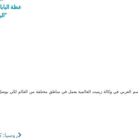
عظة الباب
البابا: "نحن بحاجة الى ولادة جديدة روحية وأخلاقية"
م العربي في وكالة زينيت العالمية يعمل في مناطق مختلفة من العالم لكي يو
روسيا: ك