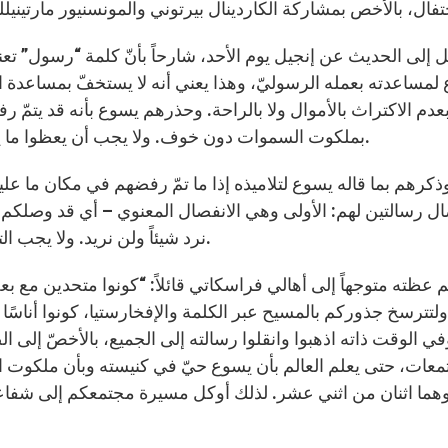
ل إلى الحديث عن إنجيل يوم الأحد، شارحاً بأنّ كلمة “رسول” تع
لمساعدته بعمله الرسوليّ، وهذا يعني أنه لا يستخفّ بمساعدة 
دم الاكتراث بالأموال ولا بالراحة. وحذرهم يسوع بأنه قد يتمّ 
بملكوت السموات دون خوف. ولا يجب أن يعظوا ما يريد سماعه الأقوياء بل عليهم أن يعظوا بالحقّ والعدل.
ذكرهم بما قاله يسوع لتلاميذه إذا ما تمّ رفضهم في مكان ما عل
ال رسالتين لهم: الأولى وهي الانفصال المعنوي – أي قد وصلكم ا
نرد شيئاً ولن نريد. ولا يجب التبشير فقط بل عليهم مساعدة المرضى جسدياً وروحيّاً.
م عظته متوجهاً إلى أهالي فراسكاتي قائلاً: “كونوا متحدين مع 
، ولتترسخ جذوركم بالمسيح عبر الكلمة والإفخارستيا، كونوا أناس
في الوقت ذاته اذهبوا وانقلوا رسالته إلى الجميع، بالأخصّ إلى ا
معات، حتى يعلم العالم بأن يسوع حيّ في كنيسته وبأن ملكوت 
هما اثنان من اثني عشر. لذلك أوكل مسيرة مجتمعكم إلى شفاعت