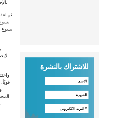
الإحتفال، بالأخص بمشاركة الكاردينال بيرتوني والمونسنيور مارتينيللي ورئيس بلديّة فراسكاتي وجميع الفعاليات الموجودة.
ثم انتق
يسوع 
يسوع بع
و
لإيص
للاشتراك بالنشرة
واختت
قويّاً
و
المجت
و