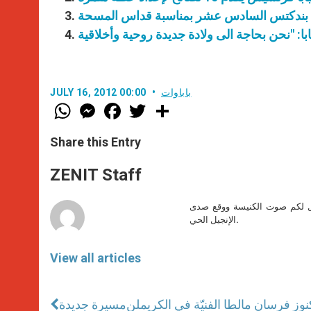
ا بندكتس السادس عشر بمناسبة قداس المسحة
باباوات
JULY 16, 2012 00:00
W
M
F
T
S
h
e
a
w
h
a
s
c
i
a
t
s
e
t
r
Share this Entry
s
e
b
t
e
A
n
o
e
p
g
o
r
ZENIT Staff
p
e
k
r
صل لكم صوت الكنيسة ووقع صدى
الإنجيل الحي.
View all articles
نوز فرسان مالطا الفنيّة في الكريملن
مسيرة جديدة