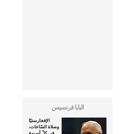
البابا فرنسيس
الإفخارستيّا
وصلاة السّاعات،
في كلّ أسبوع