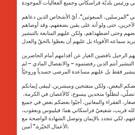
ني “المرسلين، المبعوثين”، أيّ الأشخاص الذين دعاهم
الآخرين، حتى ولو أنه على يقين بضعفهم. وقد أوصاهم
رفضهم وحتى اضطهداهم، ولكن عليهم المتابعة بالتبشير
يهم الرحيل نافضين الغبار عن أقدامهم أمام الحاضرين
لتبشير أنتم الذين رفضتموه – والانفصال المادي – لم
بعضكم البعض، ولكن منفتحين ومبشرين. ليبقى إيمانكم
ًا تصلّي، لتظلّوا متحدين بيسوع، كالأغصان في الكرمة،
لصغار، الفقراء والمعانين. أحبّوا بعضكم بعض في جميع
الله قريب. شفيعيّ فراسكاتي هما: فيليبوس ويعقوب،
هم، لكي تتجدد بالإيمان وتوصل الشهادة الواضحة مع
الأعمال الخيّرة.” آمين.