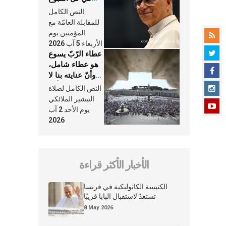
وكلّ يوم، هما
النص الكامل
النَّفَس في حياة
للمقابلة العامّة مع
الكنيسة
المؤمنين يوم
الأربعاء 5 آب 2026
عطاء الرّبّ يسوع
هو عطاء شامل،
وأنّ عنايته بنا لا
تغيب عنّا أبدًا
النص الكامل لصلاة
التبشير الملائكي
يوم الأحد 2 آب
2026
الأخبار الأكثر قراءة
الكنيسة الكاثوليكية في فرنسا
تستعدّ لاستقبال البابا قريبًا
8 May 2026