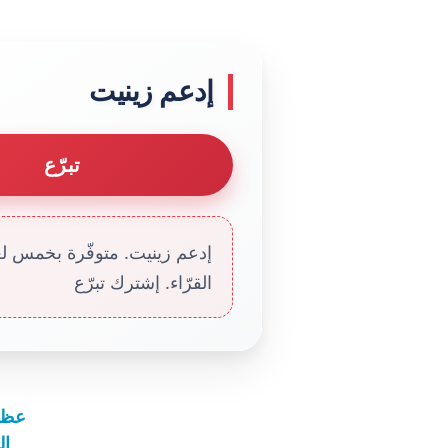
إدعم زينيت
تبرّع
إدعم زينيت. متوفّرة بخمس لغا
القرّاء. إشترك تبرّع
عظة 
البا