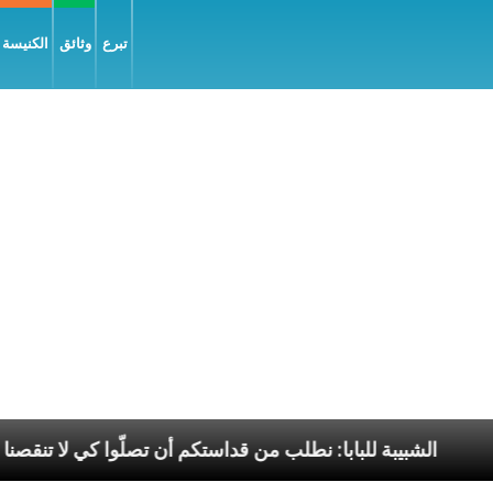
تبرع
وثائق
الكنيسة و
 السّلام
الشبيبة للبابا: نطلب من قداستكم أن تصلّوا كي