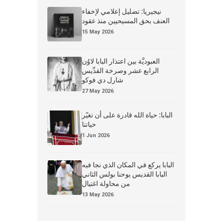
نيجيريا: تضليل إعلامي لإخفاء
العنف بحق المسيحيين منذ عقود
15 May 2026
العبوديَّة بين اعتذار البابا لاوُن
الرابع عشر وصرخة القدِّيس
شارل دي فوكو
27 May 2026
البابا: حياة الله قادرة على أن تغيّر
حياتنا
1 Jun 2026
البابا يركع في المكان الذي نجا فيه
البابا القديس يوحنا بولس الثاني
من محاولة اغتيال
13 May 2026