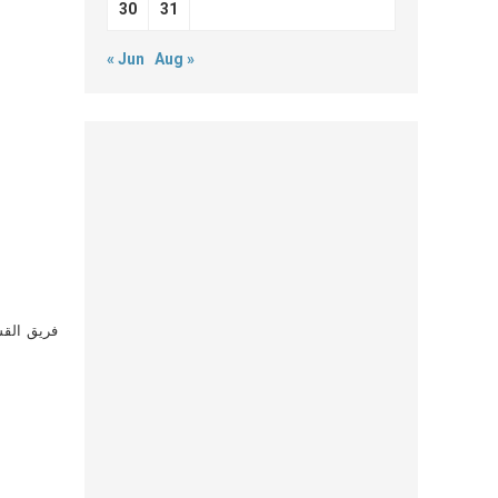
30
31
« Jun
Aug »
فريق القس