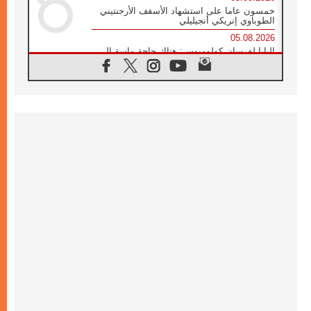
خمسون عاما على استشهاد الأسقف الأرجنتيني
الطوباوي إنريكي أنجيليلي
05.08.2026
البابا لفرسان كولومبوس: هناك حاجة ماسة إلى
أنبياء تناغم يسعون إلى بناء الجسور
04.08.2026
وفاة الكاردينال جوليو دوارتي لانغا
04.08.2026
عميد دائرة الحوار بين الأديان يفتتح في سيول
أول لقاء مسيحي كونفوشي
04.08.2026
إطلاق النشيد الرسمي لليوم العالمي للشباب في
سيول
04.08.2026
رسالة البابا لاوُن الرابع عشر إلى المشاركين في
المؤتمر العالمي لمنظمة سيغنيس
04.08.2026
الكاردينال بارولين: إنَّ الحوار يُستبدل اليوم
بالقوة، ويجب حماية الحقوق المهددة
بالأيديولوجيات
04.08.2026
كنيسة المغرب تقدم المساعدة إلى العائدين من
سبتة وتدعو إلى معالجة جذور الهجرة