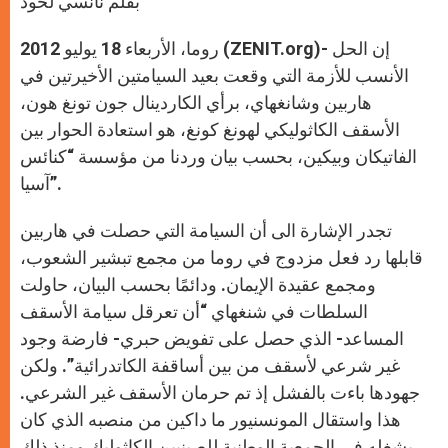
بقلم نانسي لحود
p
e
k
r
روما، الأربعاء 18 يوليو 2012 (ZENIT.org)- إن الحل
الأنسب للأزمة التي وقعت بعيد السيامتين الأخيرتين في
هاربين وشانغهاي، برأي الكاردينال جون تونغ هون،
الأسقف الكاثوليكي لهونغ كونغ، هو استعادة الحوار بين
الفاتيكان وبيكين، بحسب بيان وردنا من مؤسسة “كنائس
آسيا”.
تجدر الإشارة الى أن السيامة التي حصلت في هاربين
قابلها رد فعل مزدوج في روما من مجمع تبشير الشعوب،
ومجمع عقيدة الإيمان. ودائمًا بحسب البيان، حاولت
السلطات في شنغهاي “أن تعرقل سيامة الأسقف
المساعد- الذي حصل على تفويض حبري- فارضة وجود
غير شرعي لأسقف من بين أساقفة الكاتدرائية”. ولكن
جهودها باءت بالفشل إذ تم حرمان الأسقف غير الشرعي.
هذا واستقال المونسنيور ما داكين من منصبه الذي كان
يشغله في الجمعية الوطنية للصينيين الكاثوليك ومنذ ذلك