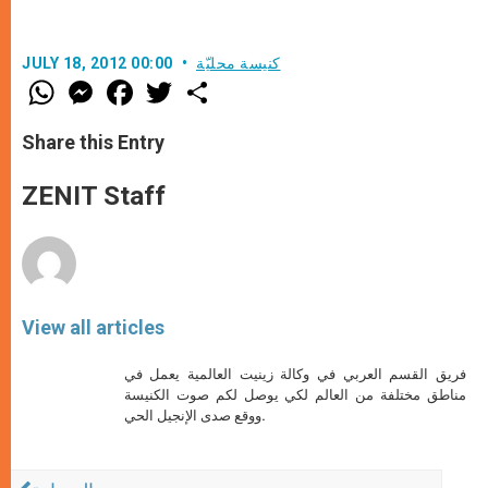
كنيسة محليّة
JULY 18, 2012 00:00
W
M
F
T
S
h
e
a
w
h
a
s
c
i
a
t
s
e
t
r
Share this Entry
s
e
b
t
e
A
n
o
e
p
g
o
r
ZENIT Staff
p
e
k
r
View all articles
فريق القسم العربي في وكالة زينيت العالمية يعمل في
مناطق مختلفة من العالم لكي يوصل لكم صوت الكنيسة
ووقع صدى الإنجيل الحي.