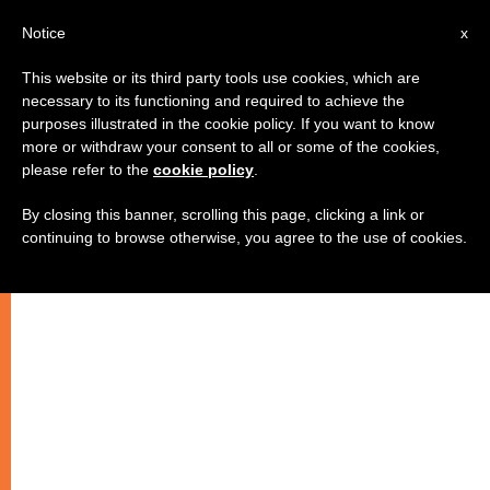
AR
Notice
x
This website or its third party tools use cookies, which are
necessary to its functioning and required to achieve the
purposes illustrated in the cookie policy. If you want to know
الصين: وحده الحوار يحل الأزمة بين
more or withdraw your consent to all or some of the cookies,
please refer to the
cookie policy
.
الفاتيكان وبيكين
By closing this banner, scrolling this page, clicking a link or
continuing to browse otherwise, you agree to the use of cookies.
الكاردينال تونغ يطالب بحل سريع