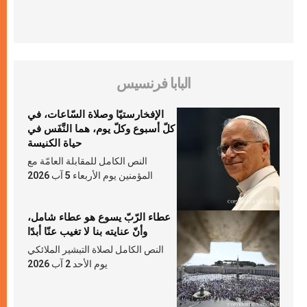
البابا فرنسيس
الإفخارستيّا وصلاة السّاعات، في
كلّ أسبوع وكلّ يوم، هما النَّفَس في
حياة الكنيسة
النص الكامل للمقابلة العامّة مع
المؤمنين يوم الأربعاء 5 آب 2026
عطاء الرّبّ يسوع هو عطاء شامل،
وأنّ عنايته بنا لا تغيب عنّا أبدًا
النص الكامل لصلاة التبشير الملائكي
يوم الأحد 2 آب 2026