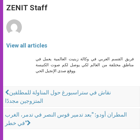
A
n
o
e
p
g
o
r
ZENIT Staff
p
e
k
r
View all articles
فريق القسم العربي في وكالة زينيت العالمية يعمل في
مناطق مختلفة من العالم لكي يوصل لكم صوت الكنيسة
ووقع صدى الإنجيل الحي.
نقاش في ستراسبورغ حول المناولة للمطلقين
المتزوجين مجددًا
المطران أودو: "بعد تدمير قوس النصر في تدمر، الغرب
في خطر"