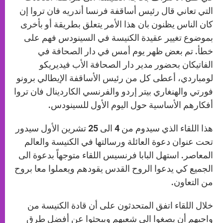
التي تعاني قال رئيس أساقفة فرنسا أندريه فان تروا إن
كان الناس يظنون بان هذا الأمر يتعلق بطريقة أو بأخرى
بموضوع تغيير عقيدة الكنيسة في السينودس فهم على
خطأ. تم بعض ظهر يوم أمس في دار الصحافة في
الفاتيكان بحضور مدير دار الصحافة الأب فيديريكو
لومباردي، أعطى كل من رئيس الأساقفة الإيطالي برونو
فورتي والهنغاري بيتر إردو والفرنسي الكاردينال فان تروا
أفكارهم الأساسية حول اليوم الأول للسينودس.
هذا اللقاء الذي سيدوم من 4 الى 25 تشرين الأول سيدور
تحت عنوان دعوة العائلة ورسالتها في الكنيسة والعالم
المعاصر. استهل البابا فرنسيس اللقاء متوجهاً بدعوة الى
الجميع كي يدعوا الروح القدس يقودهم ويعملوا معا بروح
من التعاون.
خلال اللقاء اتفق المتحدثون على أن قادة الكنيسة من
واجبهم أن يصغوا الى شعبهم ويبحثوا عن أفضل طرق