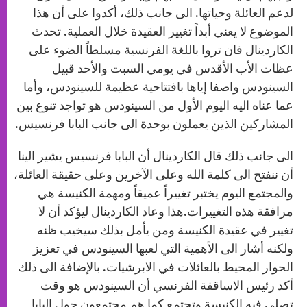
لدعم العائلة وحياتها. الى جانب ذلك، أكدوا على أن هذا
الموضوع لا يعني أبداً تغيير العقيدة خلال العملية. تحدث
الكاردينال فان تروا باللغة الفرنسية مسلطاً الضوء على
عظات الأب الأقدس في يومي السبت والأحد قبيل
السينودس واصفا إياها بافتتاحية عظيمة للسينودس، وأما
عما عناه اليه اليوم الأول من السينودس هو تواجد تنوع بين
المشاركين الذين يعملون بوحدة الى جانب البابا فرنسيس.
الى جانب ذلك قال الكاردينال أن البابا فرنسيس يشير الينا
أن ننفتح الى كلمة الله وعلى الآخرين وعلى حقيقة العائلة،
والمجتمع اليوم يختبر تغييراً عميقاً ومهمة الكنيسة هي
مرافقة هذه التغييرات.هذا وعاد الكاردينال ليؤكد أن لا
تغيير في عقيدة الكنيسة ومن يأمل بذلك سيخيب ظنه
ولكنه أشار الى الأهمية التي لعبها السينودس في تعزيز
الحوار المحيط بالعائلات في الابرشيات. بالإضافة الى ذلك
أكد رئيس الاساقفة الفرنسي أن السينودس هو وقت
تصلي فيه الكنيسة وتجتمع كما هم مجتمعون حول البابا