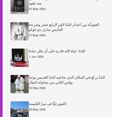
منذ عقود
15 May 2026
العبوديَّة بين اعتذار البابا لاوُن الرابع عشر وصرخة
القدِّيس شارل دي فوكو
27 May 2026
البابا: حياة الله قادرة على أن تغيّر حياتنا
1 Jun 2026
البابا يركع في المكان الذي نجا فيه البابا القديس يوحنا
بولس الثاني من محاولة اغتيال
13 May 2026
الليتورجيَّا في سرّ الكنيسة
20 May 2026