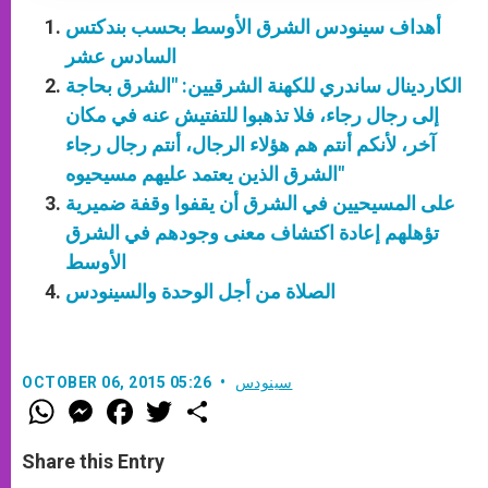
أهداف سينودس الشرق الأوسط بحسب بندكتس
السادس عشر
الكاردينال ساندري للكهنة الشرقيين: "الشرق بحاجة
إلى رجال رجاء، فلا تذهبوا للتفتيش عنه في مكان
آخر، لأنكم أنتم هم هؤلاء الرجال، أنتم رجال رجاء
الشرق الذين يعتمد عليهم مسيحيوه"
على المسيحيين في الشرق أن يقفوا وقفة ضميرية
تؤهلهم إعادة اكتشاف معنى وجودهم في الشرق
الأوسط
الصلاة من أجل الوحدة والسينودس
سينودس
OCTOBER 06, 2015 05:26
W
M
F
T
S
h
e
a
w
h
a
s
c
i
a
t
s
e
t
r
Share this Entry
s
e
b
t
e