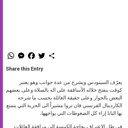
W
M
F
T
S
h
e
a
w
h
a
s
c
i
a
t
s
e
t
r
Share this Entry
s
e
b
t
e
A
n
o
e
p
g
o
r
يعرّف السينودس ويشرح من عدة جوانب وهو يعتبر
p
e
k
r
كوقت ينفتح خلاله الأساقفة على اله بالصلاة وعلى بعضهم
البعض بالحوار وعلى حقيقة العائلة بحسب ما شرحه
الكاردينال الفرنسي فان تروا مشيراً الى الحرية التي يتمتع
بها البابا إزاء كل الضغوطات التي يواجهها.
في ظل الاعتراف بحاجة الكنيسة الى مرافقة العائلات