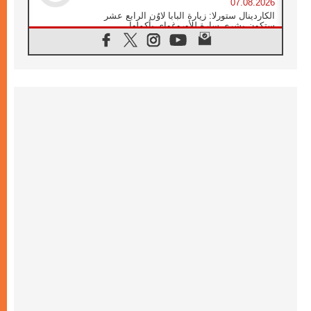
07.08.2026
الكاردينال ستورلا: زيارة البابا لاوُن الرابع عشر
ستكون بشرى سارة للأوروغواي بأكملها
07.08.2026
الفاتيكان يعلن برنامج الزيارة الرسولية للبابا لاوُن
الرابع عشر إلى فرنسا
07.08.2026
في الذكرى الـ ٨١ لحادثة هيروشيما الكنيسة في
اليابان تنظم ١٠ أيام للصلاة على نية السلام
07.08.2026
الكنيسة في الأوروغواي: زيارة البابا ستعزز
الإيمان والرجاء
06.08.2026
الاجتماع الشهري للمطارنة الموارنة
06.08.2026
الكاردينال روسي: زيارة البابا لاوُن إلى الأرجنتين
هي تكريم للبابا فرنسيس
06.08.2026
زيارة البابا إلى البيرو ستكون زمن نعمة ومصالحة
ورجاء