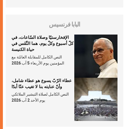
البابا فرنسيس
الإفخارستيّا وصلاة السّاعات، في
كلّ أسبوع وكلّ يوم، هما النَّفَس في
حياة الكنيسة
النص الكامل للمقابلة العامّة مع
المؤمنين يوم الأربعاء 5 آب 2026
عطاء الرّبّ يسوع هو عطاء شامل،
وأنّ عنايته بنا لا تغيب عنّا أبدًا
النص الكامل لصلاة التبشير الملائكي
يوم الأحد 2 آب 2026