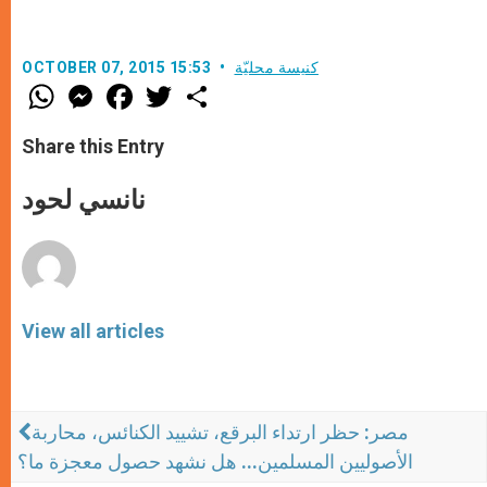
كنيسة محليّة
OCTOBER 07, 2015 15:53
W
M
F
T
S
h
e
a
w
h
a
s
c
i
a
t
s
e
t
r
Share this Entry
s
e
b
t
e
A
n
o
e
p
g
o
r
نانسي لحود
p
e
k
r
View all articles
مصر: حظر ارتداء البرقع، تشييد الكنائس، محاربة
الأصوليين المسلمين... هل نشهد حصول معجزة ما؟