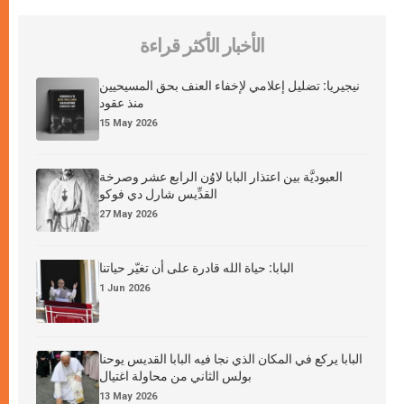
الأخبار الأكثر قراءة
نيجيريا: تضليل إعلامي لإخفاء العنف بحق المسيحيين
منذ عقود
15 May 2026
العبوديَّة بين اعتذار البابا لاوُن الرابع عشر وصرخة
القدِّيس شارل دي فوكو
27 May 2026
البابا: حياة الله قادرة على أن تغيّر حياتنا
1 Jun 2026
البابا يركع في المكان الذي نجا فيه البابا القديس يوحنا
بولس الثاني من محاولة اغتيال
13 May 2026