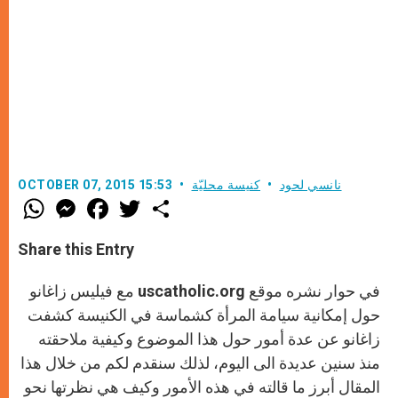
نانسي لحود
كنيسة محليّة
OCTOBER 07, 2015 15:53
W
M
F
T
S
h
e
a
w
h
a
s
c
i
a
t
s
e
t
r
Share this Entry
s
e
b
t
e
A
n
o
e
p
g
o
r
في حوار نشره موقع
uscatholic.org
مع فيليس زاغانو
p
e
k
r
حول إمكانية سيامة المرأة كشماسة في الكنيسة كشفت
زاغانو عن عدة أمور حول هذا الموضوع وكيفية ملاحقته
منذ سنين عديدة الى اليوم، لذلك سنقدم لكم من خلال هذا
المقال أبرز ما قالته في هذه الأمور وكيف هي نظرتها نحو