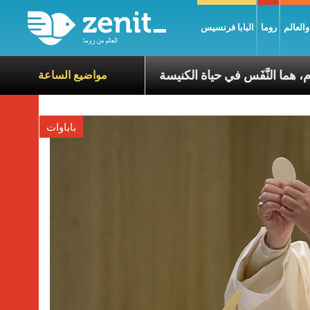
العالم
روما
البابا فرنسيس
لّ أسبوع وكلّ يوم، هما النَّفَس في حياة الكنيسة
عناوين نشر
مواضيع الساعة
باباوات