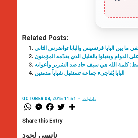
Related Posts:
في ما بين البابا فرنسيس والبابا تواضرس الثاني
وسط: كلمة الله هي سيف حاد ضد الشرير وأعوانه
البابا يُفاجىء جماعة تستقبل شباباً مدمنين
باباوات
OCTOBER 08, 2015 11:51
W
M
F
T
S
h
e
a
w
h
a
s
c
i
a
t
s
e
t
r
Share this Entry
s
e
b
t
e
A
n
o
e
p
g
o
r
نانسي لحود