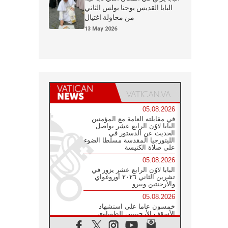
البابا القديس يوحنا بولس الثاني
من محاولة اغتيال
13 May 2026
05.08.2026
في مقابلته العامة مع المؤمنين
البابا لاوُن الرابع عشر يواصل
الحديث عن الدستور في
الليتورجيا المقدسة مسلطا الضوء
على صلاة الكنيسة
05.08.2026
البابا لاوُن الرابع عشر يزور في
تشرين الثاني ٢٠٢٦ أوروغواي
والأرجنتين وبيرو
05.08.2026
خمسون عاما على استشهاد
الأسقف الأرجنتيني الطوباوي
إنريكي أنجيليلي