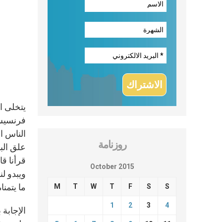
يتخلى ال
فرنسيس 
الناس ا
روزنامة
علق الب
قرأنا قا
October 2015
ويبدو ل
ما يتمن
M
T
W
T
F
S
S
1
2
3
4
الإجابة