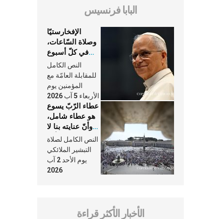
البابا فرنسيس
الإفخارستيّا
وصلاة السّاعات،
في كلّ أسبوع
وكلّ يوم، هما
النص الكامل
النَّفَس في حياة
للمقابلة العامّة مع
الكنيسة
المؤمنين يوم
الأربعاء 5 آب 2026
عطاء الرّبّ يسوع
هو عطاء شامل،
وأنّ عنايته بنا لا
تغيب عنّا أبدًا
النص الكامل لصلاة
التبشير الملائكي
يوم الأحد 2 آب
2026
الأخبار الأكثر قراءة