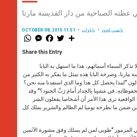
 عظته الصباحية من دار القديسة مارتا
نانسي لحود
باباوات
OCTOBER 08, 2015 11:51
W
M
F
T
S
h
e
a
w
h
a
s
c
i
a
t
s
e
t
r
Share this Entry
s
e
b
t
e
A
n
o
e
p
g
o
r
تذكر السماء أسمائهم، هذا ما استهل به البابا
p
e
k
مارتا، وصرخة البابا هذه تمثل ما يفكر به الكثير من
r
ءلون “لمذا يحصل كل هذا وما الذي استفدنا منه نحن؟
حفوظاتِهِ، في مَشيِنا بِالحِدادِ أَمامَ رَبِّ الجنود؟” وقد
ا الوافعية نرى هذا الأمر أن أشخاصا يفعلون الشر
من ضمن ما نطرحه يوميا لم الظالم والشرير يملك كل
 في المزمور “طوبى لمن لم يسلك وفق مشورة الآثمين