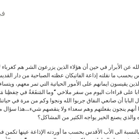
في
له عن الأبرار في حين أن هؤلاء الذين يزرعون الشر هم كغرباء لا 
بحسب ما نقلته إذاعة الفاتيكان عظته الصباحية من دار القديسة 
لذين يقيسون ايمانهم على الأمور الحياتية التي تمر معهم، ويتسا
ابا على قراءات اليوم من سفر ملاخي
“
وما المَنفَعَةُ في حِفظِنا مَ
ل البابا أن صانعي النفاق جربوا الله ونجوا وكم من مرة في حياتن
نا أنهم ينجون بفعلتهم وهم سعداء ولا ينقصهم شيء…هذا سؤال 
اه والذي يصنع الخير يواجه الكثير من المشاكل؟
 بالنسبة الى الأب الأقدس بحسب ما أوردته الإذاعة عينها تكمن