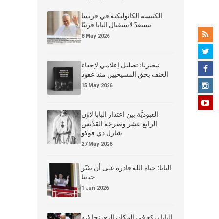
الكنيسة الكاثوليكية في فرنسا
تستعدّ لاستقبال البابا قريبًا
8 May 2026
نيجيريا: تضليل إعلامي لإخفاء
العنف بحق المسيحيين منذ عقود
15 May 2026
العبوديَّة بين اعتذار البابا لاوُن
الرابع عشر وصرخة القدِّيس
شارل دي فوكو
27 May 2026
البابا: حياة الله قادرة على أن تغيّر
حياتنا
1 Jun 2026
البابا يركع في المكان الذي نجا فيه