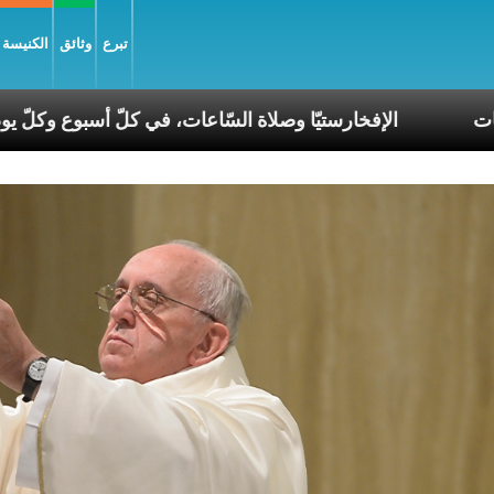
تبرع
وثائق
الكنيسة و
م في عصر الانقسامات
الإفخارستيّا وصلاة السّاعات، في ك