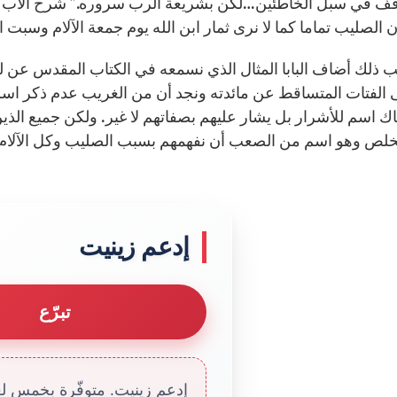
قف في سبل الخاطئين…لكن بشريعة الرب سروره.” شرح الأب الأقد
الصليب تماما كما لا نرى ثمار ابن الله يوم جمعة الآلام وسبت ال
ب ذلك أضاف البابا المثال الذي نسمعه في الكتاب المقدس عن لع
ى الفتات المتساقط عن مائدته ونجد أن من الغريب عدم ذكر اسم
ك اسم للأشرار بل يشار عليهم بصفاتهم لا غير. ولكن جميع ا
مخلص وهو اسم من الصعب أن نفهمهم بسبب الصليب وكل الآلام ا
إدعم زينيت
تبرّع
إدعم زينيت. متوفّرة بخمس لغا