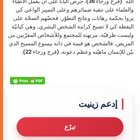
الله” (فرح ورجاء 36). حرص البابا على أن يعمل الأطبّاء
والعلماء على تنقية ضمائرهم وعلى التمييز الواعي كي
يروا بحكمة رهانات ونتائج التطوّر. فحضّهم الصحّة على
اليقظة كي لا تصبح كرامة الشخص البشري، وهي كيانيّة
وليست ظرفيّة، مرتهنة للمجتمع وللأشخاص المقرّبين من
المريض. فالشخص هو قيمة في ذاته بيسوع المسيح الذي
بيّن للإنسان ماهيّته وعظم دعوته. (فرح ورجاء 22).
إدعم زينيت
تبرّع