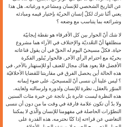
عن التاريخ الشخصي للإنسان ومشاعره ورغباته. هل هذا
يعني أنّنا نترك لكلّ إنسان الحريّة بإختيار قيمه ومبادئه
وشرائعه بما يتناسب مع وضعه ؟
لا شك أنّ الحوار بين كل الأفرقاء هو نقطة إيجابيّة
منطلقها أنّ التعّدديّة والإختلاف في الآراء هما مشروع
حياة. فكلّ مسيحيّ اليوم له الحقّ في أن يقول قناعاته
بحريّة مع احترام الرأي الآخر. فالحوار يُبلور الفكرة
الأفضل فلا يعود هناك مجال للعنف أو للإستهتار بالآخر. في
هذه الحالة أين يحصل الفرق في مقاربتنا للقضايا الأخلاقيّة
؟ ليس علينا أن ننسى أنّ للمسيحيّ، على ضوء إيمانه
المنوّر بالعقل، نظرة للإنسان ولدوره ولرسالته ولغايته.
هذه النظرة ليست عابرة بل ناتجة عن خبرة مئات السنين
ولا بدّ أن تكون علامة فارقة في وقت ما من دون أن ننسى
التطوّرات الحاصلة في مفهومنا للإنسان والّذي لا يمكننا
التغاضي عن قراءته إذا كنّا نحترمه. هذه القدرة على
الحوار الذي يريح الجميع لا يستنفد الحوار الأخلاقي