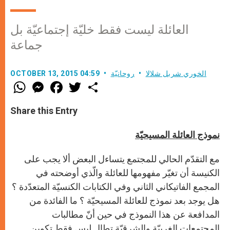
العائلة ليست فقط خليّة إجتماعيّة بل
جماعة
الخوري شربل شلالا
روحانيّة
OCTOBER 13, 2015 04:59
W
M
F
T
S
h
e
a
w
h
a
s
c
i
a
t
s
e
t
r
Share this Entry
s
e
b
t
e
A
n
o
e
p
g
o
r
نموذج العائلة المسيحيّة
p
e
k
r
مع التقدّم الحالي للمجتمع يتساءل البعض ألا يجب على
الكنيسة أن تغيّر مفهومها للعائلة والّذي أوضحته في
المجمع الفاتيكاني الثاني وفي الكتابات الكنسيّة المتعدّدة ؟
هل يوجد بعد نموذج للعائلة المسيحيّة ؟ ما الفائدة من
المدافعة عن هذا النموذج في حين أنّ مطالبات
المجتمعات الغربيّة والشرقيّة تطال ليس فقط تكوين