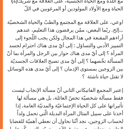
مع اللّذة ومع الحياة الجنسيّة، على العلاقة مع شريك(ة)
الحياة ومع الأولاد المولودين أو المرغوبين في اللّ
اوعي، على العلاقة مع المجتمع والطبّ والحياة الشخصيّة
…إلخ. ربّما البعض، ممّن يرفضون هذا التعليم، عندهم
أراءهم المقنعة في هذا المجال ولكن يجب اللّجوء إلى
التمييز الأدبي والتساؤل : إلى أيّ مدى هناك احترام لجسد
المرأة ؟ إلى أيّ مدى هناك حوار بين الرجل والمرأة بما أنّ
المسألة تخّصهما ؟ إلى أيّ مدى تصبح العلاقات الجسديّة
بين الزوجين بمستوى الإدمان ؟ إلى أيّ مدى هذه الوسائل
لا تقتل حياة ناشئة ؟
إعتبر المجمع الفاتيكاني الثاني أنّ مسألة الإنجاب ليست
فقط مسألة شخصيّة تخصّ العائلة، بل هي مسألة لها
تأثيراتها على كل الحياة الإجتماعيّة والمدنيّة العامة. إذا
أخذنا على سبيل المثال المرأة البديلة الّتي تحمل ولداً
لحساب الزوجين، نجد أنّنا نحاول أن نعطي أهميّة للقضايا
الخاصة ونتغاضى عن حقوق الآخر وحريّته التي ركّز عليها