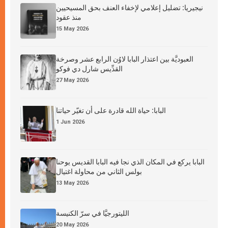
نيجيريا: تضليل إعلامي لإخفاء العنف بحق المسيحيين
منذ عقود
15 May 2026
العبوديَّة بين اعتذار البابا لاوُن الرابع عشر وصرخة
القدِّيس شارل دي فوكو
27 May 2026
البابا: حياة الله قادرة على أن تغيّر حياتنا
1 Jun 2026
البابا يركع في المكان الذي نجا فيه البابا القديس يوحنا
بولس الثاني من محاولة اغتيال
13 May 2026
الليتورجيَّا في سرّ الكنيسة
20 May 2026