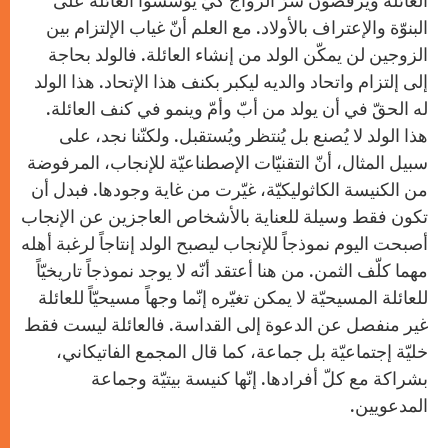
العائلة ويرفضون سرّ الزواج كيّ يؤسّسوا العائلة على
البنوّة والإعتراف بالأولاد. مع العلم أنّ غياب الإلتزام بين
الزوجين لن يمكّن الولد من إنشاء العائلة. فالولد بحاجة
إلى إلتزام واتحاد والديه ليكبر بكنف هذا الإتحاد. هذا الولد
له الحقّ في أن يولد من أبّ وأمّ وينمو في كنف العائلة.
هذا الولد لا يُصنع بل يُنتظر ويُستقبل. ولكنّنا نجد، على
سبيل المثال، أنّ التقنيّات الإصطناعيّة للإنجاب، المرفوضة
من الكنيسة الكاثوليكيّة، غيّرت من غاية وجودها. فبدل أن
تكون فقط وسيلة للعناية بالأشخاص العاجزين عن الإنجاب
أصبحت اليوم نموذجاً للإنجاب ليصبح الولد إنتاجاً لرغبة أهله
مهما كلّف الثمن. من هنا أعتقد أنّه لا يوجد نموذجاً تاريخيّاً
للعائلة المسيحيّة لا يمكن تغيّره إنّما وجهاً مسيحيّاً للعائلة
غير منفصل عن الدعوة إلى القداسة. فالعائلة ليست فقط
خليّة إجتماعيّة بل جماعة، كما قال المجمع الفاتيكاني،
بشراكة مع كلّ أفرادها. إنّها كنيسة بيتيّة وجماعة
المدعويين.