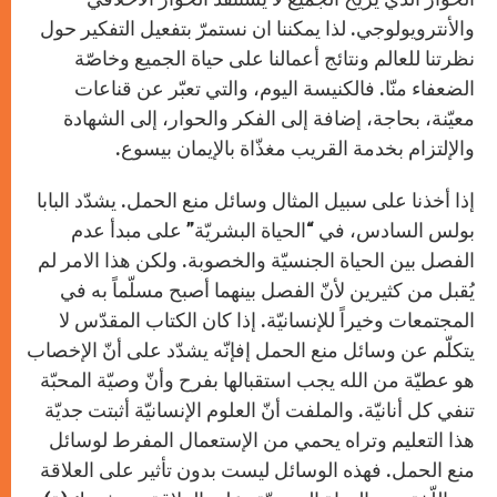
والأنترويولوجي. لذا يمكننا ان نستمرّ بتفعيل التفكير حول
نظرتنا للعالم ونتائج أعمالنا على حياة الجميع وخاصّة
الضعفاء منّا. فالكنيسة اليوم، والتي تعبّر عن قناعات
معيّنة، بحاجة، إضافة إلى الفكر والحوار، إلى الشهادة
والإلتزام بخدمة القريب مغذّاة بالإيمان بيسوع.
إذا أخذنا على سبيل المثال وسائل منع الحمل. يشدّد البابا
بولس السادس، في “الحياة البشريّة” على مبدأ عدم
الفصل بين الحياة الجنسيّة والخصوبة. ولكن هذا الامر لم
يُقبل من كثيرين لأنّ الفصل بينهما أصبح مسلّماً به في
المجتمعات وخيراً للإنسانيّة. إذا كان الكتاب المقدّس لا
يتكلّم عن وسائل منع الحمل إفإنّه يشدّد على أنّ الإخصاب
هو عطيّة من الله يجب استقبالها بفرح وأنّ وصيّة المحبّة
تنفي كل أنانيّة. والملفت أنّ العلوم الإنسانيّة أثبتت جديّة
هذا التعليم وتراه يحمي من الإستعمال المفرط لوسائل
منع الحمل. فهذه الوسائل ليست بدون تأثير على العلاقة