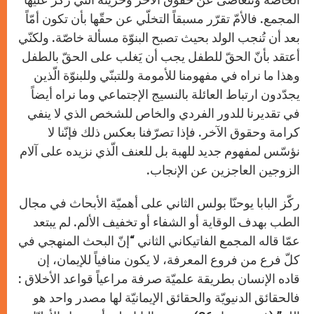
المجمع. فالأمّ تقرّر مسبقاً التخلّي عن حقّها بأن تكون أمّاً
بعد أن تُنجب الولد بحيث تصبح البنوّة مسألة خاصّة. ولكنّي
أعتقد بأنّ الحقّ للطفل يجب أن يَغلب على الحقّ بالطفل
وهذا ما نراه في مفهومنا للأمومة وللتبنّي وللبنوّة الّذين
يجدّدون ارتباط العائلة بالنسيج الإجتماعي وما نراه أيضاً
في تقديرنا للدور الفردي والخاص للشخص الذي لا ينفي
كرامة وحقوق الآخر. فإذا تصرّفنا بعكس ذلك فإنّنا لا
نؤسّس لمفهوم جديد للهبة بل للعنف الّذي نزيده على آلام
الزوجين العاجزين عن الإنجاب.
ركّز البابا يوحنّا بولس الثاني على أهميّة الأبحاث في مجال
الطب بهدف الوقاية أو الشفاء أو تخفيف الألم. لم يبتعد
عمّا قاله المجمع الفاتيكاني الثاني “إنّ البحث المنهجي في
كلّ فرع من فروع المعرفة، لا يكون منافياً للإيمان، إن
قاده الإنسان بطريقة علميّة صرفة مراعياً قواعد الأخلاق :
فالحقائق الدنيويّة والحقائق الإيمانيّة لها مصدر واحد هو