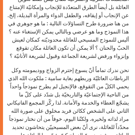
العائلة بل أيضاً الطرق المتعدّدة للإنجاب وإمكانيّة الإمتناع
عن الإنجاب أو إيقافه، والطفل الدواء والمرأة البديلة، إلخ.
من هنا ضرورة طرح التساؤلات التالية : ما هو جوهري في
هذا النموذج وما هو عرضي وبالتالي يمكن الإستغناء عنه ؟
أليس للنموذج المسيحي للعائلة محدوديّته كمكان لعيش
الحبّ والحنان ؟ ألا يمكن أن تكون العائلة مكان تقوقع
وإنزواء ورفض لشريعة الجماعة وقبول لشريعة الأنانيّة ؟
نحن ندرك تماماً أنّ يسوع إحترم الزواج ووديمومته وكل
الرباطات العائليّة وربطهم بغاية سامية : ملكوت الله الذي
يحمي الكلّ من التقوقع. فالإنجيل لم يطرح نموذجاً واحداً
من الناحية الإجتماعيّة والتاريخيّة بل شدّد على كلّ ما
يشجّع العطاء والخدمة والأمانة. لذا ركّز المجمع الفاتيكاني
الثاني على الشخص ككائن فريد مخلوق على صورة الله
مراد لذاته ولخيره. ولكنّنا اليوم، خوفاً من أن نختار نموذجاً
محدّداً للعائلة، نرى أنّ بعض المسيحييّن يتحاشون تحديد