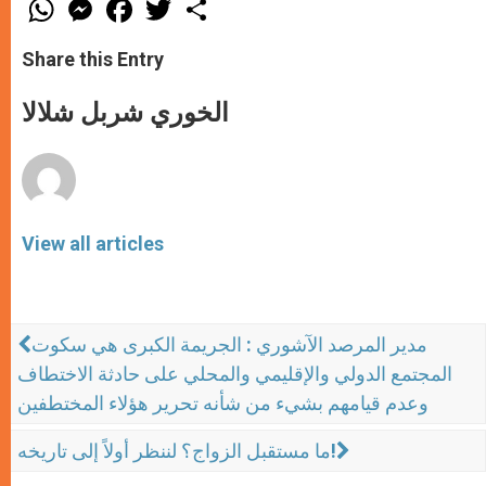
W
M
F
T
S
h
e
a
w
h
a
s
c
i
a
t
s
e
t
r
Share this Entry
s
e
b
t
e
A
n
o
e
p
g
o
r
الخوري شربل شلالا
p
e
k
r
View all articles
مدير المرصد الآشوري : الجريمة الكبرى هي سكوت
المجتمع الدولي والإقليمي والمحلي على حادثة الاختطاف
وعدم قيامهم بشيء من شأنه تحرير هؤلاء المختطفين
ما مستقبل الزواج؟ لننظر أولاً إلى تاريخه!