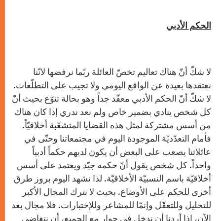
الحكم الأدبي
لا شكّ أنّ هناك تعاليم تخصّ العائلة ربّما نرفضها لانّنا
نعتقدها بعيدة عن الواقع اليومي ولا تجيب على التطلّعات.
لا شكّ أنّ الحكم الأدبي معقّد جداً وهو بحالة تنوّع بحيث أنّ
كل شخص ينادي بضمير خاص ولم نعد ندري إذا كان هناك
من أسس مشتركة لمثل هذه القضايا المتشعّبة أخلاقيّاً.
فأمام التعدّديّة الموجودة اليوم في مجتمعاتنا وحتّى في
عائلاتنا يصعب على البعض أن يكون لديهم حكماً أدبياً
واحداً. كل شخص يقول أنّ حكمه جيّد ويعتمد على أسس
أخلاقيّة باسم النسبيّة الأخلاقيّة. لذا نشهد اليوم بروز طرق
أخرى للحكم على الأوضاع. بحيث لا نترك المجال الأكبر
للتحليل وللتعقّل وإنمّا للمشاعر وللإختبارات. فلا مجال بعد
الآن، إذا أردنا أن ندخل في حوار مع الجميع، أن نتغاضى