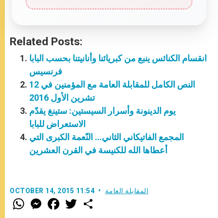
Related Posts:
انقسام الكنائس ينبع من كبريائنا وأنانيتنا بحسب البابا
فرنسيس
النص الكامل للمقابلة العامة مع المؤمنين في 12
تشرين الأول 2016
يوم الدينونة وأسرار السيستين: ستينغ يقدّم
الاستعراض للبابا
المجمع الفاتيكاني الثاني… النّعمة الكبرى التي
أعطاها الله للكنيسة في القرن العشرين
المقابلة العامة
OCTOBER 14, 2015 11:54
W
M
F
T
S
h
e
a
w
h
a
s
c
i
a