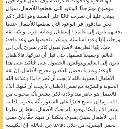
أيّها الأخوة والأخوات الأعزّاء، سوف نتأمّل اليوم حول
p
e
k
r
موضوع مهمّ جدًّا: الوعود التي نقطعها للأطفال. سؤال
ينبغي علينا أن نطرحه غالبًا على أنفسنا وهو التّالي: كم
نحن صادقون في الوعود التي نقطعها للأطفال عندما
نجعلهم يأتون إلى عالمنا؟ إستقبال وعناية، قرب وتنبّه، ثقة
ورجاء، إنّها وعود أساسيّة، ويمكن تلخيصها في وعد واحد:
حبّ. إنّها الطريقة الأصحّ لقبول كائن بشريّ يأتي إلى
العالم، وجميعنا نتعلّمها، حتى قبل أن ندركها. فالأطفال
يأتون إلى العالم ويتوقّعون الحصول على التأكيد على هذا
الوعد: وعندما يحصل العكس ينجرح الأطفال. إنّ ثقة
الأطفال العفوية بالله لا يجب أن تُجرح أبدًا وعلاقة الله
الحنونة والسرّية مع نفس الأطفال لا يجب أن تُنتهك أبدًا.
فالطفل هو جاهز منذ ولادته لكي يشعر بأنّه محبوب من
الله. وما إن يصبح قادرًا على الشعور بأنّه محبوب لذاته،
يشعر الإبن أيضًا بوجود إله يحبّ الأطفال. فقط إن نظرنا
إلى الأطفال بعينيّ يسوع، يمكننا أن نفهم حقًّا بأيّ معنى
نحمي البشريّة من خلال دفاعنا عن العائلة. إنّ الكنيسة