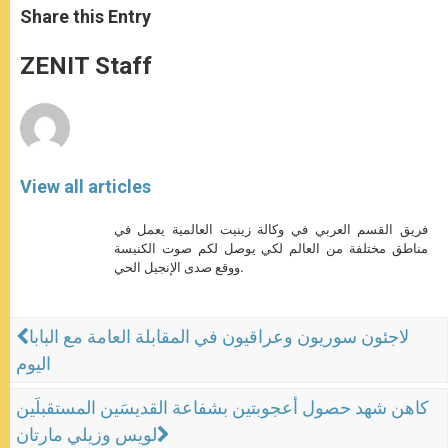
t
s
e
t
r
Share this Entry
s
e
b
t
e
A
n
o
e
p
g
o
r
ZENIT Staff
p
e
k
r
View all articles
فريق القسم العربي في وكالة زينيت العالمية يعمل في
مناطق مختلفة من العالم لكي يوصل لكم صوت الكنيسة
ووقع صدى الإنجيل الحي.
لاجئون سوريون وعراقيون في المقابلة العامة مع البابا
اليوم
كاهن شهد حصول أعجوبتين بشفاعة القديسَين المستقبلَين
لويس وزيلي مارتان