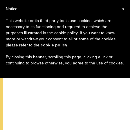
AR
Notice
x
This website or its third party tools use cookies, which are
necessary to its functioning and required to achieve the
purposes illustrated in the cookie policy. If you want to know
البابا يتحدث عن الوعود التي نقطعها
more or withdraw your consent to all or some of the cookies,
please refer to the
cookie policy
.
كأهل لأطفالنا وعن أهمية حفظها
By closing this banner, scrolling this page, clicking a link or
continuing to browse otherwise, you agree to the use of cookies.
ملخص تعليم الأربعاء للبابا فرنسيس