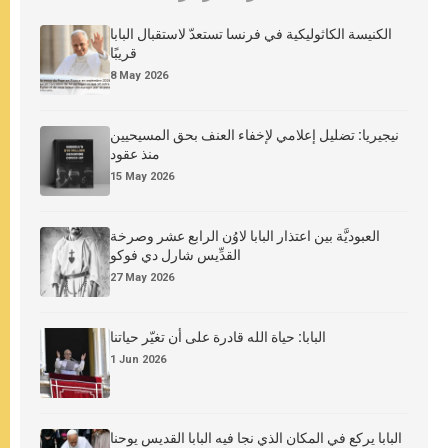
الكنيسة الكاثوليكية في فرنسا تستعدّ لاستقبال البابا
قريبًا
8 May 2026
نيجيريا: تضليل إعلامي لإخفاء العنف بحق المسيحيين
منذ عقود
15 May 2026
العبوديَّة بين اعتذار البابا لاوُن الرابع عشر وصرخة
القدِّيس شارل دي فوكو
27 May 2026
البابا: حياة الله قادرة على أن تغيّر حياتنا
1 Jun 2026
البابا يركع في المكان الذي نجا فيه البابا القديس يوحنا