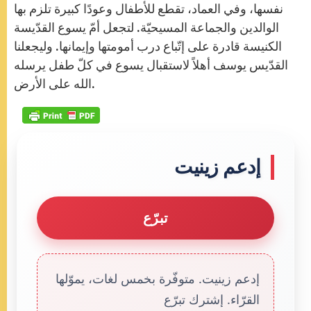
نفسها، وفي العماد، تقطع للأطفال وعودًا كبيرة تلزم بها
الوالدين والجماعة المسيحيّة. لتجعل أمّ يسوع القدّيسة
الكنيسة قادرة على إتّباع درب أمومتها وإيمانها. وليجعلنا
القدّيس يوسف أهلاً لاستقبال يسوع في كلّ طفل يرسله
الله على الأرض.
إدعم زينيت
تبرّع
إدعم زينيت. متوفّرة بخمس لغات، يموّلها
القرّاء. إشترك تبرّع