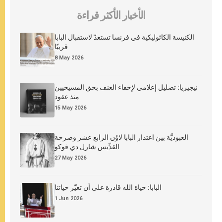
الأخبار الأكثر قراءة
الكنيسة الكاثوليكية في فرنسا تستعدّ لاستقبال البابا
قريبًا
8 May 2026
نيجيريا: تضليل إعلامي لإخفاء العنف بحق المسيحيين
منذ عقود
15 May 2026
العبوديَّة بين اعتذار البابا لاوُن الرابع عشر وصرخة
القدِّيس شارل دي فوكو
27 May 2026
البابا: حياة الله قادرة على أن تغيّر حياتنا
1 Jun 2026