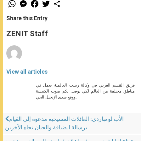
W
M
F
T
S
h
e
a
w
h
a
s
c
i
a
t
s
e
t
r
Share this Entry
s
e
b
t
e
A
n
o
e
p
g
o
r
ZENIT Staff
p
e
k
r
View all articles
فريق القسم العربي في وكالة زينيت العالمية يعمل في
مناطق مختلفة من العالم لكي يوصل لكم صوت الكنيسة
ووقع صدى الإنجيل الحي.
الأب لومباردي: العائلات المسيحية مدعوة إلى القيام
برسالة الضيافة والحنان تجاه الآخرين