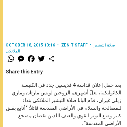
صلاة التبشير
ZENIT STAFF
OCTOBER 18, 2015 10:16
الملائكي
W
M
F
T
S
h
e
a
w
h
a
s
c
i
a
t
s
e
t
r
Share this Entry
s
e
b
t
e
A
n
o
e
p
g
o
r
بعد حفل إعلان قداسة 4 قديسين جدد في الكنيسة
p
e
k
r
الكاثوليكية، لعلّ أشهرهم الزوجين لويس مارتان وماري
زيلي غيران، قدّم البابا صلاة التبشير الملائكي بنداء
للمصالحة والسلام في الأراضي المقدسة قائلاً: “أتابع بقلق
كبير وضع التوتر القوي والعنف اللذين تقضان مضجع
الأراضي المقدسة”.