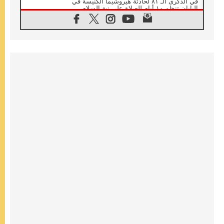
في الذكرى الـ ٨١ لحادثة هيروشيما الكنيسة في
اليابان تنظم ١٠ أيام للصلاة على نية السلام
07.08.2026
الكنيسة في الأوروغواي: زيارة البابا ستعزز
الإيمان والرجاء
06.08.2026
الاجتماع الشهري للمطارنة الموارنة
06.08.2026
الكاردينال روسي: زيارة البابا لاوُن إلى الأرجنتين
هي تكريم للبابا فرنسيس
06.08.2026
زيارة البابا إلى البيرو ستكون زمن نعمة ومصالحة
ورجاء
06.08.2026
الكاردينال بارولين في المكسيك: علينا أن نكون
حاضرين إلى جانب المهمشين والمهاجرين
والأجانب
06.08.2026
البابا لاوُن الرابع عشر للشباب في أسيزي:
"أوروبا والعالم يبحثان اليوم عن قديسين جُدد
فيكم"