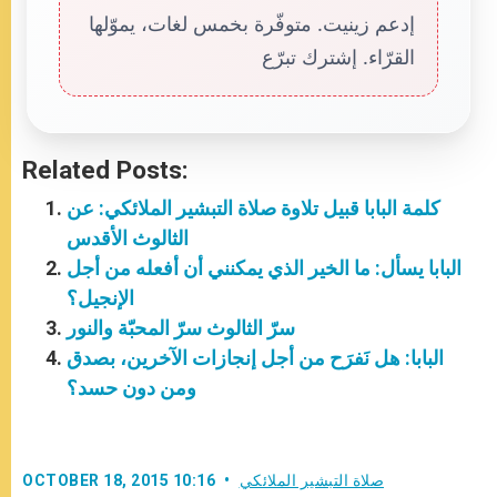
إدعم زينيت. متوفّرة بخمس لغات، يموّلها
القرّاء. إشترك تبرّع
Related Posts:
كلمة البابا قبيل تلاوة صلاة التبشير الملائكي: عن
الثالوث الأقدس
البابا يسأل: ما الخير الذي يمكنني أن أفعله من أجل
الإنجيل؟
سرّ الثالوث سرّ المحبّة والنور
البابا: هل نَفرَح من أجل إنجازات الآخرين، بصدق
ومن دون حسد؟
صلاة التبشير الملائكي
OCTOBER 18, 2015 10:16