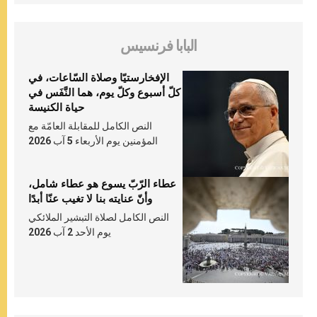
البابا فرنسيس
الإفخارستيّا وصلاة السّاعات، في
كلّ أسبوع وكلّ يوم، هما النَّفَس في
حياة الكنيسة
النص الكامل للمقابلة العامّة مع
المؤمنين يوم الأربعاء 5 آب 2026
عطاء الرّبّ يسوع هو عطاء شامل،
وأنّ عنايته بنا لا تغيب عنّا أبدًا
النص الكامل لصلاة التبشير الملائكي
يوم الأحد 2 آب 2026