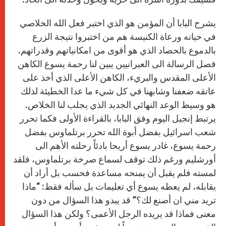
يشرح البابا أن المؤمن هو الذي اختبر فعل الله الخلاصي
في حياته ورعاة الكنيسة هم من اختبروا نتيجة الزرع
بالدموع بالحصاد الذي هو أقوى من امكانياتهم وقدراتهم.
فصل الرسالة الى العبرانيين يبين لنا رحمة يسوع الكاهن
الأعلى المقدس والبريء، الكاهن الأعلى الذي أخذ على
عاتقه ضعفنا وشابهنا في كل شيء ما عدا الخطيئة لذلك
هو وسيط الوعد النهائي الجديد الذي يجلب لنا الخلاص.
يرتبط إنجيل اليوم وفق البابا، بالقراءة الأولى فكما تحرر
شعب اسرائيل بفضل أبوة الله تحرر برتلماوس بفضل
رحمة يسوع، غادر يسوع أريحا بادئاً رحلته الأهم الى
أورشليم ورغم ذلك توقف لسماع صرخة برتلماوس، فلقد
لمسته فلم يقبل أن يمنحه مساعدة فحسب بل أراد أن
يقابله، لم يعطه يسوع أي تعليمات بل سأله فقط: “ماذا
تريد مني ان أصنع لك؟” قد يبدو هذا السؤال من دون
معنى فماذا قد يريده الرجل الأعمى؟ ولكن هذا السؤال