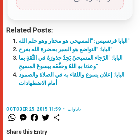
Related Posts:
البابا فرنسيس: "المسيحي هو مختار وهو حلم الله"
البابا: "التواضع هو السير بحضرة الله بفرح"
البابا: "الرّجاء المسيحيّ يَجِدُ جذورَهُ في الثّقةِ بما
وعدَنا بهِ اللهُ وحقَّقَه بيسوعَ المسيحِ"
البابا: إعلان يسوع واللقاء به في الصلاة والصمود
أمام الاضطهادات
باباوات
OCTOBER 25, 2015 11:59
W
M
F
T
S
h
e
a
w
h
a
s
c
i
a
t
s
e
t
r
Share this Entry
s
e
b
t
e
A
n
o
e