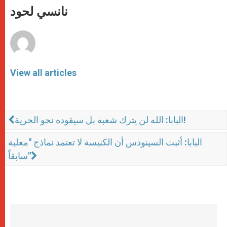
p
g
o
r
نانسي لحود
p
e
k
r
View all articles
البابا: الله لن يترك شعبه بل سيقوده نحو الحرية!
البابا: أثبت السينودس أن الكنيسة لا تعتمد نماذج "معلبة
سابقاً"