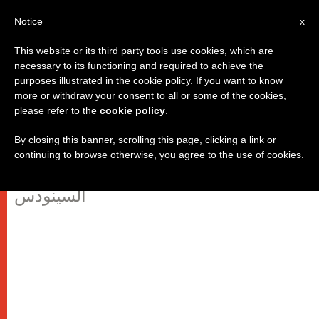
AR
Notice
x
This website or its third party tools use cookies, which are
necessary to its functioning and required to achieve the
purposes illustrated in the cookie policy. If you want to know
البابا: يسوع يثق بنا أكثر مما نثق
more or withdraw your consent to all or some of the cookies,
please refer to the
cookie policy
.
بأنفسنا!
By closing this banner, scrolling this page, clicking a link or
continuing to browse otherwise, you agree to the use of cookies.
في عظته اليوم بمناسبة ختام أعمال
السينودس