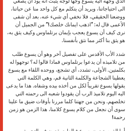
الذي وجهه اليه يسوع وجهاً لوجه يثبت أنه يود أن يصغي
الى احتياجاتنا، ويريد أن يتكلم مع كل واحد منا عن حياتنا،
ووضعنا الحقيقي، فلا نخفي أي شيء عنه. بعد أن شفى
الأعمى قال له: “اذهب ايمانك خلصك!” من الجميل أن
نرى كيف أن يسوع يعجب بإيمان برتلماوس وكيف يثق به،
هو يثق بنا أكثر مما نثق بأنفسنا.
شدد الأب الأقدس على تفصيل آخر وهو أن يسوع طلب
من تلاميذه أن يدعوا برتلماوس فماذا قالوا له؟ توجهوا له
بكلمتين. الأولى، تشدد، أي تشجع، ووحده اللقاء مع يسوع
يعطينا الشجاعة والكلمة الثانية قم، وهي الكلمة التي
يقولها يسوع تقريباً لكل من أخذه بيده وشفاه. هذا ما يدعى
اليه اليوم تلاميذ الرب أن يقودوا شعبه الى رحمته التي
تخلصهم. ونحن من جهتنا كلما مررنا بأوقات ضيق ما علينا
سوى أن نجعل من كلام يسوع كلامنا، هذا الزمن هو زمن
رحمة!
أما الذين يتبعون يسوع فبالطبع يقعون في التجربة