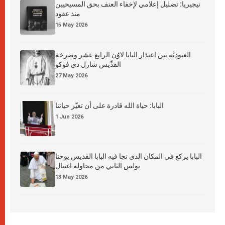
نيجيريا: تضليل إعلامي لإخفاء العنف بحق المسيحيين
منذ عقود
15 May 2026
العبوديَّة بين اعتذار البابا لاوُن الرابع عشر وصرخة
القدِّيس شارل دي فوكو
27 May 2026
البابا: حياة الله قادرة على أن تغيّر حياتنا
1 Jun 2026
البابا يركع في المكان الذي نجا فيه البابا القديس يوحنا
بولس الثاني من محاولة اغتيال
13 May 2026