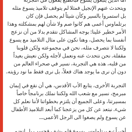
ويتحدث عنهم الإنجيل فمثلا لم يتوقف تلاميذ يسوع مثله
بل استمروا بالسير وكأن شيئاً لم يحصل فإن كان
برتلماوس أعمى هم كانوا صم ولا شأن لهم بمشكلته وهذا
الأمر خطير علينا: بوجه المشاكل نتقدم بدلا من أن نزعج
أنفسنا بما يحصل، وهنا نكون على مثال التلاميذ مع يسوع
ولكننا لا نتصرف مثله، نحن في مجموعته ولكن قلوبنا
مقفلة. نحن نتحدث عنه ونعمل لأجله ولكن نعيش بعيداً
من قلبه، هذه هي التجربة، نسير في صحراء العالم من
دون أن نرى ما يوجد هناك فعلاً، بل نرى فقط ما نود رؤيته.
التجربة الأخرى، يتابع الأب الأقدس، هي أن نقع في إيمان
مبرمج، نسير مع شعب الله ولكننا نملك برنامجاً خاصاً
بمسيرتنا، وعلى الجميع أن يلتزم بخطواتنا لأننا نعلم كل
شيء. نبتعد عن كل من يزعجنا كما أبعد التلاميذ الأطفال
عن يسوع ولم يصغوا الى الرجل الأعمى…
أخيراً تبع برتلماوس يسوع فلم يشف فحسب بل انضم