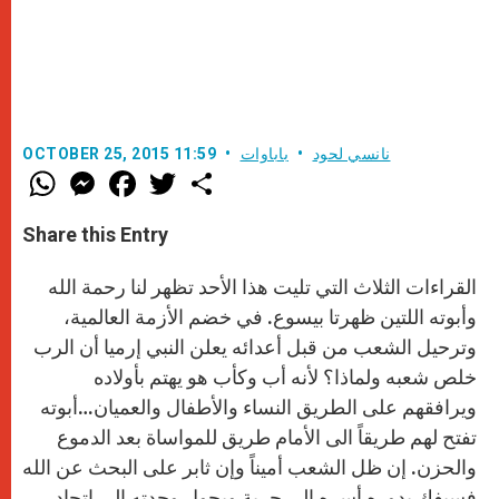
نانسي لحود
باباوات
OCTOBER 25, 2015 11:59
W
M
F
T
S
h
e
a
w
h
a
s
c
i
a
t
s
e
t
r
Share this Entry
s
e
b
t
e
A
n
o
e
p
g
o
r
القراءات الثلاث التي تليت هذا الأحد تظهر لنا رحمة الله
p
e
k
r
وأبوته اللتين ظهرتا بيسوع. في خضم الأزمة العالمية،
وترحيل الشعب من قبل أعدائه يعلن النبي إرميا أن الرب
خلص شعبه ولماذا؟ لأنه أب وكأب هو يهتم بأولاده
ويرافقهم على الطريق النساء والأطفال والعميان…أبوته
تفتح لهم طريقاً الى الأمام طريق للمواساة بعد الدموع
والحزن. إن ظل الشعب أميناً وإن ثابر على البحث عن الله
فسيفك بدوره أسره الى حرية ويحول وحدته الى اتحاد.