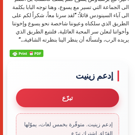
الى الجماعة التي تسير مع يسوع، وهنا توجه البابا بكلمة
الى آباء السينودس قائلاً: “لقد سرنا معاً، شكراً لكم على
الطريق الذي سلكناه وعيوننا شاخصة نحو يسوع وإخوتنا
وأخواتنا لنعلن سر المحبة العائلية. فلنتبع الطريق الذي
يريده الرب، ولنسأله أن ينظر الينا بنظرته الشافية…”
إدعم زينيت
تبرّع
إدعم زينيت. متوفّرة بخمس لغات، يموّلها
القرّاء. إشترك تبرّع