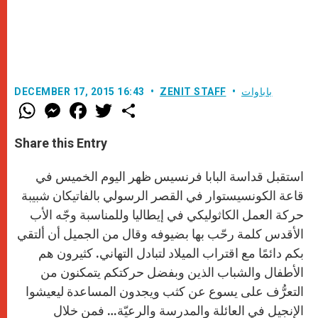
باباوات
ZENIT STAFF
DECEMBER 17, 2015 16:43
W
M
F
T
S
h
e
a
w
h
a
s
c
i
a
t
s
e
t
r
Share this Entry
s
e
b
t
e
A
n
o
e
p
g
o
r
استقبل قداسة البابا فرنسيس ظهر اليوم الخميس في
p
e
k
r
قاعة الكونسيستوار في القصر الرسولي بالفاتيكان شبيبة
حركة العمل الكاثوليكي في إيطاليا وللمناسبة وجّه الأب
الأقدس كلمة رحّب بها بضيوفه وقال من الجميل أن ألتقي
بكم دائمًا مع اقتراب الميلاد لتبادل التهاني. كثيرون هم
الأطفال والشباب الذين وبفضل حركتكم يتمكنون من
التعرُّف على يسوع عن كثب ويجدون المساعدة ليعيشوا
الإنجيل في العائلة والمدرسة والرعيّة… فمن خلال