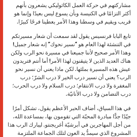
مشاركتهم في حركة العمل الكاثوليكي يشعرون بأنهم
أكثر التزامًا في الكنيسة وبأن يسوع ليس بعيدًا وإنما هو
قريب ويقيم في وسطنا وهذا الأمر يعطينا فرحًا كبيرًا.
تابع البابا فرنسيس يقول لقد سمعت أن شعار مسيرتكم
في التنشئة لهذا العام هو “نسير نحوك” إنه شعار جميل!
وهذا الأمر صحيح لأننا جميعنا في مسيرة نحو الرب ولكن
هناك العديد الذين لا يتيقنون لهذا الأمر! أما أنتم فتريدون
عيش هذه المسيرة بملئها. لكن ماذا يعني أن نسير نحو
الرب؟ يعني أن نسير درب الخير لا درب الشرّ؛ درب
المغفرة ولا درب الانتقام؛ درب السلام ولا درب الحرب؛
درب التضامن ولا درب الأنانيّة.
في هذا السياق، أضاف الحبر الأعظم يقول، تشكل أمرًا
جيّدًا جدًّا مبادرة المحبّة التي تقومون بها، بمساعدة الله،
من أجل المهاجرين في أبرشيّة أغريجنتو. ليبارك الرب هذا
المشروع الذي سيمدُّ يد العون لتلك الجماعة الملتزمة