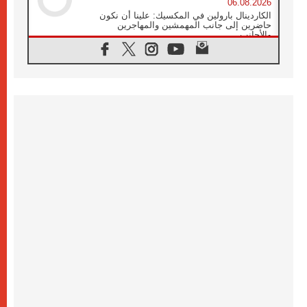
06.08.2026
الكاردينال بارولين في المكسيك: علينا أن نكون
حاضرين إلى جانب المهمشين والمهاجرين
والأجانب
06.08.2026
البابا لاوُن الرابع عشر للشباب في أسيزي:
"أوروبا والعالم يبحثان اليوم عن قديسين جُدد
فيكم"
06.08.2026
البابا في أسيزي يتحدث إلى الشباب المشاركين
في لقاء الشباب الفرنسيسكاني
06.08.2026
البابا لاوُن الرابع عشر يبرق معزيا بوفاة
الكاردينال جوليو دوارتي لانغا
05.08.2026
في مقابلته العامة مع المؤمنين البابا لاوُن الرابع
عشر يواصل الحديث عن الدستور في الليتورجيا
المقدسة مسلطا الضوء على صلاة الكنيسة
05.08.2026
البابا لاوُن الرابع عشر يزور في تشرين الثاني
٢٠٢٦ أوروغواي والأرجنتين وبيرو
05.08.2026
خمسون عاما على استشهاد الأسقف الأرجنتيني
الطوباوي إنريكي أنجيليلي