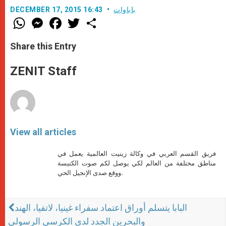
باباوات
DECEMBER 17, 2015 16:43
W
M
F
T
S
h
e
a
w
h
a
s
c
i
a
t
s
e
t
r
Share this Entry
s
e
b
t
e
A
n
o
e
p
g
o
r
ZENIT Staff
p
e
k
r
View all articles
فريق القسم العربي في وكالة زينيت العالمية يعمل في
مناطق مختلفة من العالم لكي يوصل لكم صوت الكنيسة
ووقع صدى الإنجيل الحي.
البابا يتسلم أوراق اعتماد سفراء غينيا، لاتفيا، الهند
والبحرين الجدد لدى الكرسي الرسولي