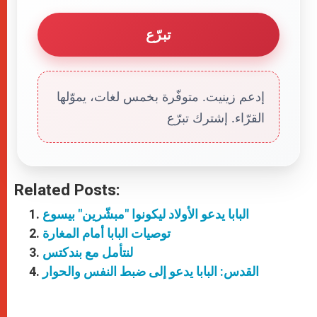
تبرّع
إدعم زينيت. متوفّرة بخمس لغات، يموّلها
القرّاء. إشترك تبرّع
Related Posts:
البابا يدعو الأولاد ليكونوا "مبشّرين" بيسوع
توصيات البابا أمام المغارة
لنتأمل مع بندكتس
القدس: البابا يدعو إلى ضبط النفس والحوار