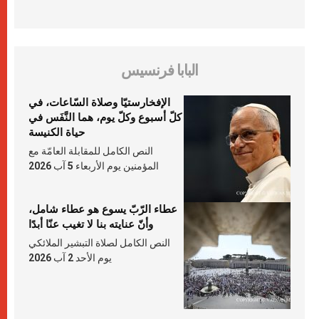
البابا فرنسيس
الإفخارستيّا وصلاة السّاعات، في
كلّ أسبوع وكلّ يوم، هما النَّفَس في
حياة الكنيسة
النص الكامل للمقابلة العامّة مع
المؤمنين يوم الأربعاء 5 آب 2026
عطاء الرّبّ يسوع هو عطاء شامل،
وأنّ عنايته بنا لا تغيب عنّا أبدًا
النص الكامل لصلاة التبشير الملائكي
يوم الأحد 2 آب 2026