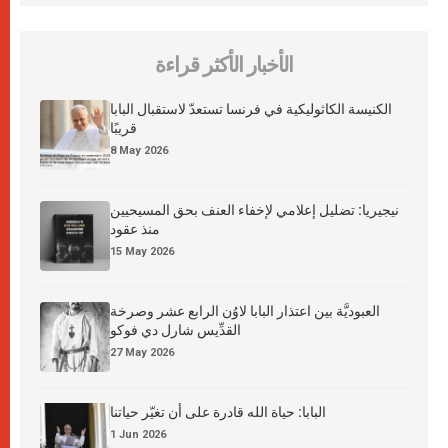
الأخبار الأكثر قراءة
الكنيسة الكاثوليكية في فرنسا تستعدّ لاستقبال البابا
قريبًا
8 May 2026
نيجيريا: تضليل إعلامي لإخفاء العنف بحق المسيحيين
منذ عقود
15 May 2026
العبوديَّة بين اعتذار البابا لاوُن الرابع عشر وصرخة
القدِّيس شارل دي فوكو
27 May 2026
البابا: حياة الله قادرة على أن تغيّر حياتنا
1 Jun 2026