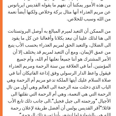
من هذه الأمور يمكننا أن نفهم ما يقوله القديس ايريانوس
عن مريم العذراء أنها مثال بركة وخلاص ولكنها أيضاً نعمة
من الله وسبب للخلاص.
من الممكن أن التعبد لميرم المبالغ به أوصل البروتستانت
الى هنا لذلك علينا أن نبعد بكلانا وأفعالنا عن كل ما يقود
الى الضلال، والتعبد الحق لمريم العذراء بحسب الأب ينبع
من عمق الإيمان، ومع أن التعبد لمريم قد يختلف إلا أن
الأمر المشترك هو أننا جميعاً نعلنها أم الله، وأم جميع
المؤمنين. أما في العلاقة بين سنة الرحمة ومريم العذراء
فيقول واعظ الدار الرسولي وفق إذاعة الفاتيكان أننا في
صلاة السلام عليك أيتها الملكة ندعو مريم أم الرحمة وهي
الباب الذي دخلت منه الرحمة الى العالم وهي أول من نال
الرحمة التي هي النعمة، وهي أم الرحمة التي نقلتها الى
الأجيال “ورجمته الى جيل فجيل”.الى جانب ذلك تابع الأب
قائلا:”أقر القديس بولس أن أفضل طريقة لإعلان رحمة
الله هي بالشهادة لها لنشعر بأننا ثمرة تلك الرحمة.”