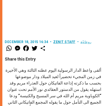
روحانيّة
ZENIT STAFF
DECEMBER 18, 2015 16:34
W
M
F
T
S
h
e
a
w
h
a
s
c
i
a
t
s
e
t
r
Share this Entry
s
e
b
t
e
A
n
o
e
p
g
o
r
ألقى واعظ الدار الرسولية اليوم عظته الثالثة وهي الأخيرة
p
e
k
r
في زمن المجيء تحضيراً لعيد الميلاد ودار موضوعها
بحسب ما ذكرته إذاعة الفاتيكان حول العذراء مريم وقد
استهله يقول من الدستور العقائدي نور الأمم تحت عنوان
“الكوباوية مريم أم الله في سر المسيح والكنيسة” ودعا
الجميع الى التأمل حول ما يقوله المجمع الفاتيكاني الثاني