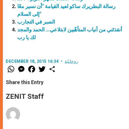
رسالة البطريرك ساكو لعيد القيامة "أن نسير معًا
إلى السلام"
الصبر في التجارب
أنقذتَني من أنياب المتأهّبين لابتلاعي… الحمد والمجد
لك يا رب
روحانيّة
DECEMBER 18, 2015 16:34
W
M
F
T
S
h
e
a
w
h
a
s
c
i
a
t
s
e
t
r
Share this Entry
s
e
b
t
e
A
n
o
e
p
g
o
r
ZENIT Staff
p
e
k
r