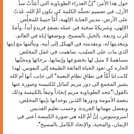
حول هذا الأمر:
“
إنَّ العذراء الطوباوية التي أُعِدَّتْ منذُ
الأزل، في تصميم تجسُّد الكلمة كي تكون أمَّ الله، غَدَتْ
على الأرض، بتدبيرِ العناية الإلهية، أُمّاً حبيبةً للمخلِّص
الإلهي، وشريكةً سخية في عمله بصفةٍ فريدةٍ أبداً، وأَمَةً
للرب وديعة. بالحبلِ بالمسيح، وبوضعها إياه في العالم،
وبتغذيتها له، وبتقدمته في الهيكل إلى أبيه، وبتألمها مع إبنها
الذي مات على الصليب، ساهمت في عَمَل المخلص
مساهمةً لا مثيل لها بخضوعها وإيمانها، برجائها ومحبَّتها
الحارة كي تعود الحياة الفائقة الطبيعة إلى النفوس. لهذا
كانت لنا أُمَّاً في نطاقِ نظامِ النعمة” الى جانب أنها أم الله
يشير المجمع الى دور مريم كماثل للكنيسة وصورة عنها
بالقول:”تتحد الطوباوية مريم إتحاداً وثيقاً بالكنيسة وذلك
بنعمةِ الأمومة ودورها اللذين يوحدانها بإبنها المخلص،
وبفضل مهماتها الفريدة. وحسب تعليم القديس
أمبروسيوس، إنَّ أمَّ الله هي صورة الكنيسة أعني في
الإيمان، والمحبة، والإتحاد الكامل بالمسيح
“
.