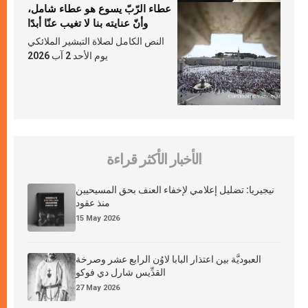
عطاء الرّبّ يسوع هو عطاء شامل،
وأنّ عنايته بنا لا تغيب عنّا أبدًا
النص الكامل لصلاة التبشير الملائكي
يوم الأحد 2 آب 2026
الأخبار الأكثر قراءة
نيجيريا: تضليل إعلامي لإخفاء العنف بحق المسيحيين
منذ عقود
15 May 2026
العبوديَّة بين اعتذار البابا لاوُن الرابع عشر وصرخة
القدِّيس شارل دي فوكو
27 May 2026