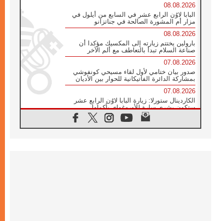
08.08.2026
البابا لاوُن الرابع عشر في السابع من أيلول في
مزار أم المشورة الصالحة في جناتزانو
08.08.2026
بارولين يختتم زيارته إلى المكسيك مؤكدا أن
صناعة السلام تبدأ بالتعاطف مع ألم الآخر
07.08.2026
صدور بيان ختامي لأول لقاء مسيحي كونفوشي
بمشاركة الدائرة الفاتيكانية للحوار بين الأديان
07.08.2026
الكاردينال ستورلا: زيارة البابا لاوُن الرابع عشر
ستكون بشرى سارة للأوروغواي بأكملها
07.08.2026
الفاتيكان يعلن برنامج الزيارة الرسولية للبابا لاوُن
الرابع عشر إلى فرنسا
07.08.2026
في الذكرى الـ ٨١ لحادثة هيروشيما الكنيسة في
اليابان تنظم ١٠ أيام للصلاة على نية السلام
07.08.2026
الكنيسة في الأوروغواي: زيارة البابا ستعزز
الإيمان والرجاء
06.08.2026
الاجتماع الشهري للمطارنة الموارنة