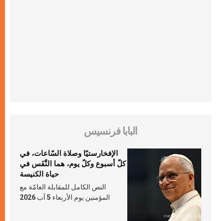
البابا فرنسيس
الإفخارستيّا وصلاة السّاعات، في
كلّ أسبوع وكلّ يوم، هما النَّفَس في
حياة الكنيسة
النص الكامل للمقابلة العامّة مع
المؤمنين يوم الأربعاء 5 آب 2026