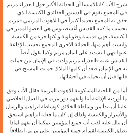
شرح الأب كانتالاميسا أن الحداثة الأكبر حول العذراء مريم
في المجمع تقوم في الدستور العقائدي للكنيسة الذي
حقق به المجمع تجديداً كبيراً في اللاهوت المريمي فمريم
بحسب ما كتبه القديس أغسطينوس هي العضو المميز في
الكنيسة، فهي قديسة وطوباوية ولكنها جزء من الكنيسة
وليست أهم منها، الحداثة الاخرى للمجمع بحسب الإذاعة
عينها فهي التشديد على ايمان مريم وكما يقول أيضاً
القديس عينه فالعذراء مريم ولدت في الإيمان من حملت
به في الإيمان فبعد أن كلمها الملاك حملت المسيح في
قلبها قبل أن تحمله في أحشائها.
أما من الناحية المسكونية للاهوت المريمة فقال الأب وفق
ما أوردته الإذاعة أننا ولنفهم دور مريم في العمل الخلاصي
علينا أن نبدأ من وساطة الخلائق كوساطة ابراهيم والرسل
والأسرار والكنيسة ولذلك إن كان ما فعله ابراهيم استحق
أن ينال عليه لقب أب جميع المؤمنين يمكننا أن نفهم لماذا
تطلق الكنيسة لقم أم جميع المؤمنين على مريم. انطلاقاً