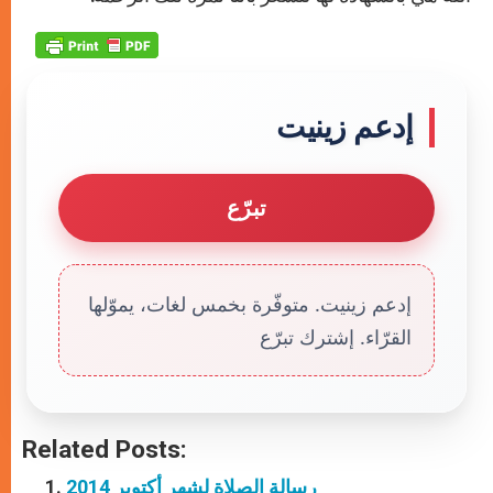
إدعم زينيت
تبرّع
إدعم زينيت. متوفّرة بخمس لغات، يموّلها
القرّاء. إشترك تبرّع
Related Posts:
رسالة الصلاة لشهر أكتوبر 2014