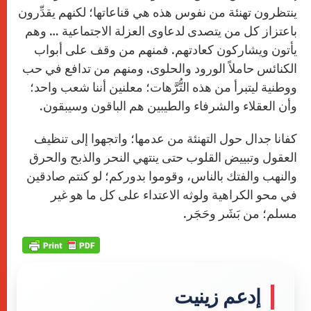
ينتظرون تهنئة من نفوس هذه هي قناعاتها؛ لكنهم يقدِّرون
باعتزاز كل من يتصدى لدعاوى العزلة الاجتماعية … وهم
يأتون ويشاركون كعادتهم. فمنهم من وقف على أبواب
الكنائس حاملاً الورود والحلوى. ومنهم من تدافع في حب
ووطنية ليتبرأ من هذه التُّرَّهات؛ معلنين أننا شعب واحد؛
وأن العقلاء والشرفاء والطيبين هم الباقون وسيبقون.
كفانا جدال حول التهنئة من عدمها؛ واتجهوا إلى تنظيف
العقول وتبييض القلوب حتى ينتهي النحر والذبح والحرق
والنهب والفتك بالناس، وقوموا بدوركم؛ لو كنتم صادقين
في محو الكراهية ولوثه الاعتداء على كل ما هو غير
مسلم؛ من بَشَر وحَجَر
.
إدعم زينيت