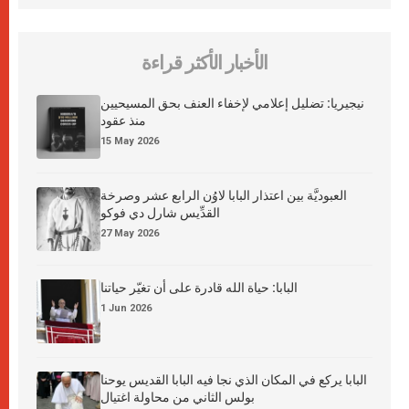
الأخبار الأكثر قراءة
نيجيريا: تضليل إعلامي لإخفاء العنف بحق المسيحيين
منذ عقود
15 May 2026
العبوديَّة بين اعتذار البابا لاوُن الرابع عشر وصرخة
القدِّيس شارل دي فوكو
27 May 2026
البابا: حياة الله قادرة على أن تغيّر حياتنا
1 Jun 2026
البابا يركع في المكان الذي نجا فيه البابا القديس يوحنا
بولس الثاني من محاولة اغتيال