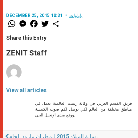
باباوات
DECEMBER 25, 2015 10:31
W
M
F
T
S
h
e
a
w
h
a
s
c
i
a
t
s
e
t
r
Share this Entry
s
e
b
t
e
A
n
o
e
p
g
o
r
ZENIT Staff
p
e
k
r
View all articles
فريق القسم العربي في وكالة زينيت العالمية يعمل في
مناطق مختلفة من العالم لكي يوصل لكم صوت الكنيسة
ووقع صدى الإنجيل الحي.
رسالة الميلاد 2015 للمطران مارون لحام