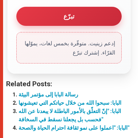
تبرّع
إدعم زينيت. متوفّرة بخمس لغات، يموّلها
القرّاء. إشترك تبرّع
Related Posts:
رسالة البابا إلى مؤتمر البيئة
البابا: سبحوا الله من خلال حياتكم التي تعيشونها
البابا: "إنّ التعلّق بالأمور الباطلة لا يبعدنا عن الله
فحسب بل يجعلنا نسقط في السخافة"
البابا: "اعملوا على نمو ثقافة احترام الحياة والصحة"