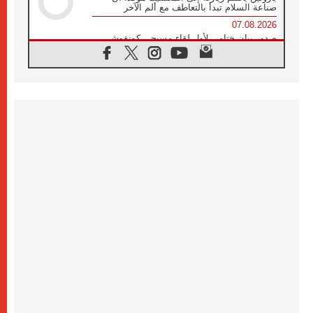
صناعة السلام تبدأ بالتعاطف مع ألم الآخر
07.08.2026
صدور بيان ختامي لأول لقاء مسيحي كونفوشي
بمشاركة الدائرة الفاتيكانية للحوار بين الأديان
07.08.2026
الكاردينال ستورلا: زيارة البابا لاوُن الرابع عشر
ستكون بشرى سارة للأوروغواي بأكملها
07.08.2026
الفاتيكان يعلن برنامج الزيارة الرسولية للبابا لاوُن
الرابع عشر إلى فرنسا
07.08.2026
في الذكرى الـ ٨١ لحادثة هيروشيما الكنيسة في
اليابان تنظم ١٠ أيام للصلاة على نية السلام
07.08.2026
الكنيسة في الأوروغواي: زيارة البابا ستعزز
الإيمان والرجاء
06.08.2026
الاجتماع الشهري للمطارنة الموارنة
06.08.2026
الكاردينال روسي: زيارة البابا لاوُن إلى الأرجنتين
هي تكريم للبابا فرنسيس