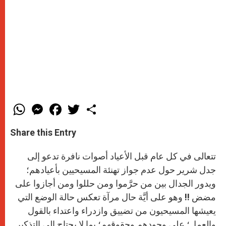
W
M
F
T
S
h
e
a
w
h
a
s
c
i
a
t
s
e
t
r
Share this Entry
s
e
b
t
e
A
n
o
e
p
g
o
r
تتعالى في كل عام قبل الأعياد أصوات نافرة تدعو إلى
p
e
k
r
جدل شرير حول عدم جواز تهنئة المسيحيين بأعيادهم؛
ويدور الجدال بين من حرَّموا ومن حللوا ومن أجازوا على
مضض !! وهو على أيَّة حال مرآة تعكس حالة الوضع التي
يعيشها المسيحيون من تضييق وازدراء واعتداء بالقول
والعمل؛ على وجودهم وحقوقهم؛ بما لا يحتاج إلى التذكير