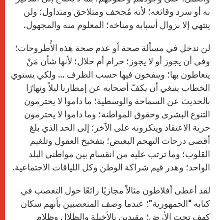
به أو سرد وقائعه؛ لأنه مُجحف ومتلاحق ومتداول؛ ولن
ينتهي إلا بزوال أسبابه ومناخه؛ المعلوم منه والمجهول
.
لن ندخل في مسألة صحة أو عدم صحة هذه الأُطروحات؛
وفي أن يجوز أو لا يجوز؛ حرام أم حلال؛ لأنها شأن مَنْ
يتعاطون بها؛ وينفخون فيها حسب الظرف … ولكي يستوي
الخطاب ينبغي أن يكفّ أصحابه عن إمطارنا ليلاً ونهارًا
بالحديث عن السماحة والوسطية؛ ما داموا لا يحترمون
التنوع البشري وحقوق المواطنة؛ وما داموا لا يحترمون
حرية الاعتقاد وينكرونه على الآخر؛ إلى الحد الذي بلغ
أقصى درجات التهجم البغيض؛ بتفخيخ العقول وتلغيم
القلوب؛ وما ترتب عليه من انقسام بين مواطني البلد
الواحد؛ وهدر قيم شراكة الوطن وكل اللياقات الاجتماعية
.
لقد أعطى أفلاطون مثالاً مجازيًا رائعًا حول التعصب في
كتابه “الجمهورية”؛ عندما وصف المتعصبين بأنهم سكان
كهف تحت الأرض؛ مقيدين بالأخيلة والظلال وظلام