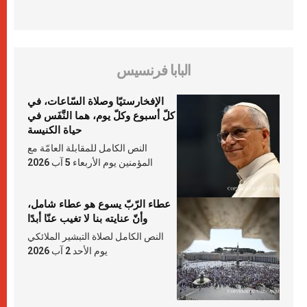
البابا فرنسيس
الإفخارستيّا وصلاة السّاعات، في
كلّ أسبوع وكلّ يوم، هما النَّفَس في
حياة الكنيسة
النص الكامل للمقابلة العامّة مع
المؤمنين يوم الأربعاء 5 آب 2026
عطاء الرّبّ يسوع هو عطاء شامل،
وأنّ عنايته بنا لا تغيب عنّا أبدًا
النص الكامل لصلاة التبشير الملائكي
يوم الأحد 2 آب 2026