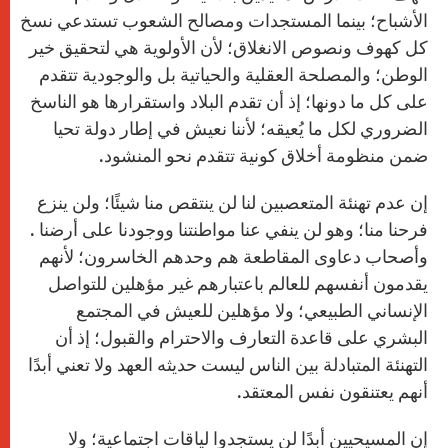
الأشباح؛ بينما المستجدات ومصالح الشعوب تستدعي نسخ
كل كهوف ونصوص الانغلاق؛ لأن الأولوية هي لتحقيق خير
الوطن؛ والمصلحة العقلية والحياتية بل والوجودية تتقدم
على كل ما دونها؛ إذ أن تقدم البلاد واستقرارها هو الناسخ
الضروري لكل ما يُعيقه؛ لأننا نعيش في إطار دولة تحيا
ضمن منظومة أخلاق كونية تتقدم نحو المنشود
.
إن عدم تهنئة المتعصبين لنا لن ينتقص منا شيئًا؛ ولن ينزع
فرحنا منا؛ وهو لن ينفي عنا مواطنتنا ووجودنا على أرضنا .
وأصحاب دعاوى المقاطعة هم وحدهم الخاسرون؛ لأنهم
يقدمون أنفسهم للعالم باعتبارهم غير مؤهلين للتواصل
الإنساني الطبيعي؛ ولا مؤهلين للعيش في المجتمع
البشري على قاعدة التعارف والاحترام والقبول؛ إذ أن
التهنئة المتبادلة بين الناس ليست حديثه العهد ولا تعني أبدًا
أنهم يعتنقون نفس المعتقد
.
إن المسيحيين أبدًا لن يستجدوا لياقات اجتماعية؛ ولا