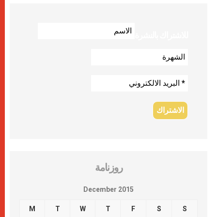
للاشتراك بالنشرة
روزنامة
December 2015
M
T
W
T
F
S
S