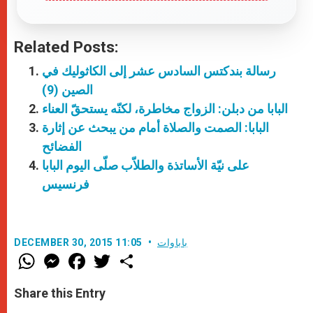
Related Posts:
رسالة بندكتس السادس عشر إلى الكاثوليك في
الصين (9)
البابا من دبلن: الزواج مخاطرة، لكنّه يستحقّ العناء
البابا: الصمت والصلاة أمام من يبحث عن إثارة
الفضائح
على نيّة الأساتذة والطلاّب صلّى اليوم البابا
فرنسيس
باباوات
DECEMBER 30, 2015 11:05
W
M
F
T
S
h
e
a
w
h
a
s
c
i
a
t
s
e
t
r
Share this Entry
s
e
b
t
e
A
n
o
e