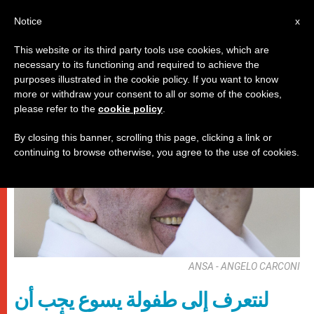
AR
Notice
x
This website or its third party tools use cookies, which are
necessary to its functioning and required to achieve the
باباوات
purposes illustrated in the cookie policy. If you want to know
more or withdraw your consent to all or some of the cookies,
please refer to the
cookie policy
.
By closing this banner, scrolling this page, clicking a link or
continuing to browse otherwise, you agree to the use of cookies.
ANSA - ANGELO CARCONI
لنتعرف إلى طفولة يسوع يجب أن