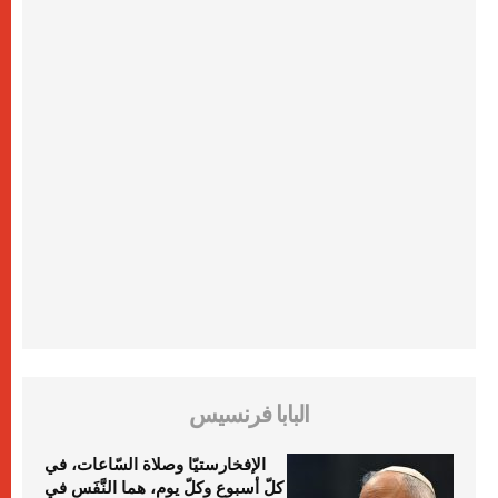
البابا فرنسيس
الإفخارستيّا وصلاة السّاعات، في
كلّ أسبوع وكلّ يوم، هما النَّفَس في