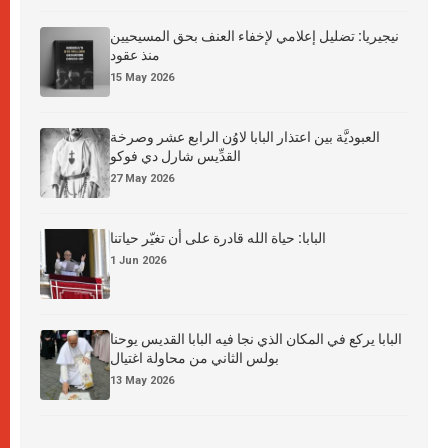
نيجيريا: تضليل إعلامي لإخفاء العنف بحق المسيحيين
منذ عقود
15 May 2026
العبوديَّة بين اعتذار البابا لاوُن الرابع عشر وصرخة
القدِّيس شارل دي فوكو
27 May 2026
البابا: حياة الله قادرة على أن تغيّر حياتنا
1 Jun 2026
البابا يركع في المكان الذي نجا فيه البابا القديس يوحنا
بولس الثاني من محاولة اغتيال
13 May 2026