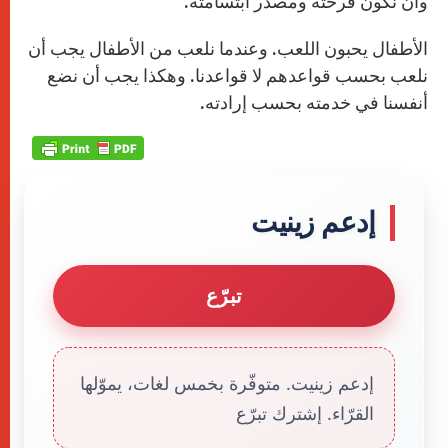
وأن نكون فرحته ومصدر ابتسامته.
الأطفال يحبون اللعب. وعندما نلعب من الأطفال يجب أن
نلعب بحسب قواعدهم لا قواعدنا. وهكذا يجب أن نضع
أنفسنا في خدمته بحسب إرادته.
إدعم زينيت
تبرّع
إدعم زينيت. متوفّرة بخمس لغات، يموّلها
القرّاء. إشترك تبرّع