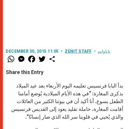
باباوات
ZENIT STAFF
DECEMBER 30, 2015 11:05
W
M
F
T
S
h
e
a
w
h
a
s
c
i
a
t
s
e
t
r
Share this Entry
s
e
b
t
e
A
n
o
e
p
g
o
r
بدأ البابا فرنسيس تعليمه اليوم الأربعاء بعد عيد الميلاد
p
e
k
r
بذكرى المغارة: “في هذه الأيام الميلادية يُوضع أمامنا
الطفل يسوع. أنا أكيد أن في بيوتنا الكثير من العائلات
أقامت المغارة، حاملة تقليد يعود إلى القديس فرنسيس
والذي يُحيي في قلوبنا سر الله الذي صار إنسانًا”.