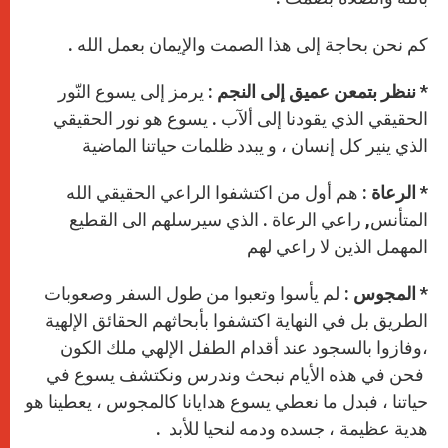
كم نحن بحاجة إلى هذا الصمت والإيمان بعمل الله .
*
ننظر بتمعن عميق إلى النجم
: يرمز إلى يسوع النّور
الحقيقي الذي يقودنا إلى ألآب . يسوع هو نور الحقيقي
الذي ينير كل إنسان ، و يبدد ظلمات حياتنا الماضية
*
الرعاة
: هم أول من اكتشفوا الراعي الحقيقي الله
المتأنس, راعي الرعاة . الذي سيرسلهم الى القطيع
المهمل الذين لا راعي لهم
*
المجوس
: لم يأسوا وتعبوا من طول السفر وصعوبات
الطريق بل في النهاية اكتشفوا بأبحاثهم الحقائق الإلهية
،وفازوا بالسجود عند أقدام الطفل الإلهي ملك الكون
فحن في هذه الأيام نبحث وندرس ونكتشف يسوع في
حياتنا ، فبدل ما نعطي يسوع هدايانا كالمجوس ، يعطينا هو
هدية عظيمة ، جسده ودمه لنحيا للأبد .