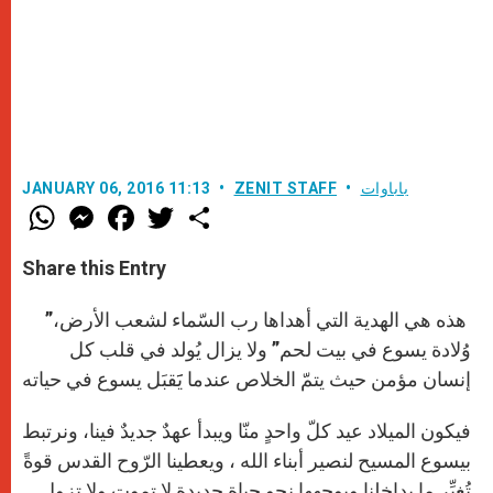
باباوات
ZENIT STAFF
JANUARY 06, 2016 11:13
W
M
F
T
S
h
e
a
w
h
a
s
c
i
a
t
s
e
t
r
Share this Entry
s
e
b
t
e
A
n
o
e
p
g
o
r
هذه هي الهدية التي أهداها رب السّماء لشعب الأرض،”
p
e
k
r
وُلادة يسوع في بيت لحم” ولا يزال يُولد في قلب كل
إنسان مؤمن حيث يتمّ الخلاص عندما يََقبَل يسوع في حياته
فيكون الميلاد عيد كلّ واحدٍ منّا ويبدأ عهدٌ جديدٌ فينا، ونرتبط
بيسوع المسيح لنصير أبناء الله ، ويعطينا الرّوح القدس قوةً
تُغيِّر ما بداخلنا ويوجهها نحو حياة جديدة لا تموت ولا تزول