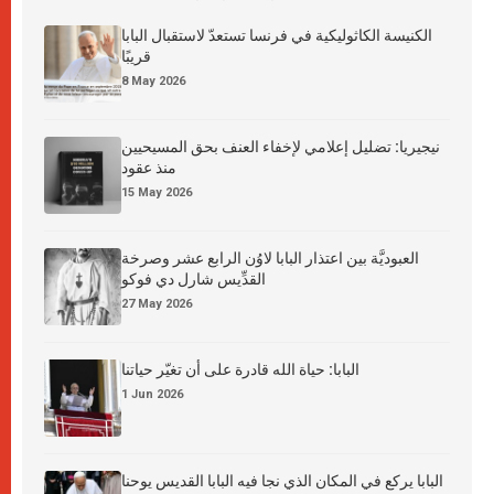
الكنيسة الكاثوليكية في فرنسا تستعدّ لاستقبال البابا
قريبًا
8 May 2026
نيجيريا: تضليل إعلامي لإخفاء العنف بحق المسيحيين
منذ عقود
15 May 2026
العبوديَّة بين اعتذار البابا لاوُن الرابع عشر وصرخة
القدِّيس شارل دي فوكو
27 May 2026
البابا: حياة الله قادرة على أن تغيّر حياتنا
1 Jun 2026
البابا يركع في المكان الذي نجا فيه البابا القديس يوحنا