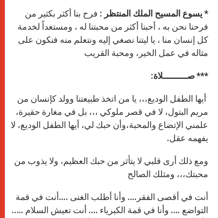
*
يسوع المسيح الملك المنتظر
: فرح بنا أكثر بكثير من
فرحنا نحن به ، أحبنا أكثر من محبتنا له ، ومستعداً لخدمة
كل إنسان منا ، يا ليتنا نصغي إليه ونتعلم منه فنكون على
مثاله في عمل الخير، ومحبة القريب
***
صــــــــــلاة:
أيها الطفل الوديع،،، يا من اتخذ طبيعتنا وولد كإنسان من
مريم البتول، لا في قصر ملوكي ،،، بل في مغارة حقيرة،
علمني الإتضاع والمحبة،وأن حبك لي، أيها الطفل الوديع، لا
يفهمه عقل.
ومع ذلك أرى قلبي لا يتأثر من حبك العظيم، ولا يذوب من
محبتك،،، ومثلك الصالح
أنت في أقصى الفقر…. وأنا أطلب الغنى .…أنت في قمة
التواضع …. وأنا في قمة الكبرياء …. أنت تعيش السلام …..