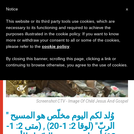
AR
Notice
x
This website or its third party tools use cookies, which are
necessary to its functioning and required to achieve the
باباوات
purposes illustrated in the cookie policy. If you want to know
more or withdraw your consent to all or some of the cookies,
please refer to the
cookie policy
.
By closing this banner, scrolling this page, clicking a link or
continuing to browse otherwise, you agree to the use of cookies.
Screenshot CTV - Image Of Child Jesus And Gospel
" وُلد لكم اليوم مخلّص هو المسيح
الربّ" (لوقا 2: 1-20) , (متى 2: 1-