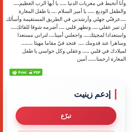
وأنا أتخبط في مغريات الدنيا ….. يا أيها الرب العظيم….
والطفل الوديع .…. يا أمير السلام .… يا طفل المغارة
….عرفنّي جهلي وأرشدني في الطريق المستقيمة وأسألك
أن تنير عقلي …. وتطهر قلبي …. أضرمه شوقا للقائك….
واستعدادا لمجيئك…. واجعلني أمينا…. لتراني مستعدا
وساهرا عند قدومك …. فتجد فيّ مقاما مهيئا ……..
لميلادك في قلبي ….. وعقلي وكل حواسي يا طفل
المغارة ارحمنا…… آمين
إدعم زينيت
تبرّع