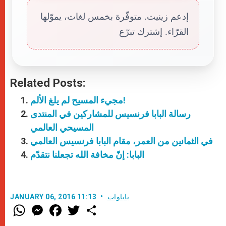
إدعم زينيت. متوفّرة بخمس لغات، يموّلها
القرّاء. إشترك تبرّع
Related Posts:
مجيء المسيح لم يلغ الألم!
رسالة البابا فرنسيس للمشاركين في المنتدى
المسيحي العالمي
في الثمانين من العمر، مقام البابا فرنسيس العالمي
البابا: إنّ مخافة الله تجعلنا نتقدّم
باباوات
JANUARY 06, 2016 11:13
W
M
F
T
S
h
e
a
w
h
a
s
c
i
a