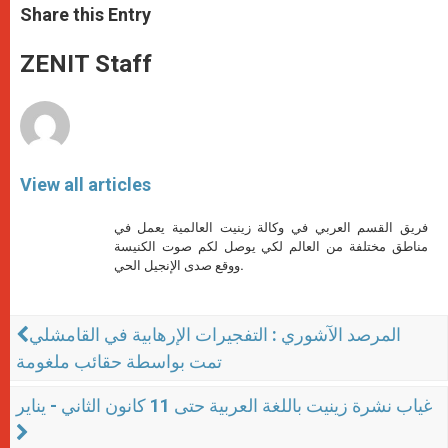
t
s
e
t
r
Share this Entry
s
e
b
t
e
A
n
o
e
p
g
o
r
ZENIT Staff
p
e
k
r
View all articles
فريق القسم العربي في وكالة زينيت العالمية يعمل في
مناطق مختلفة من العالم لكي يوصل لكم صوت الكنيسة
ووقع صدى الإنجيل الحي.
المرصد الآشوري : التفجيرات الإرهابية في القامشلي
تمت بواسطة حقائب ملغومة
غياب نشرة زينيت باللغة العربية حتى 11 كانون الثاني - يناير