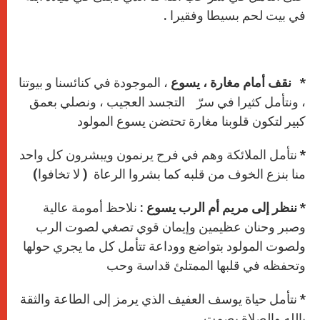
في بيت لحم بسيطا وفقيرا .
*
نقف أمام مغارة ، يسوع
، الموجودة في كنائسنا و بيوتنا
، ونتأمل كثيرا في سرّ التجسد العجيب ، ونصلي بعمق
كبير لتكون قلوبنا مغارة تحتضن يسوع المولود
* نتأمل الملائكة وهم في فرح يرنمون ويبشرون كل واحد
منا بنزع الخوف من قلبه كما بشروا الرعاة ( لا تخافوا)
*
ننظر إلى مريم أم الرب يسوع
: نلاحظ أمومة عالية
وصبر وحنان عظيمين وإيمان قوي تصغي لصوت الرب
ولصوت المولود بتواضع ووداعة تتأمل كل ما يجري حولها
وتحفظه في قلبها الممتلئ قداسة وحب
* نتأمل حياة يوسف العفيف الذي يرمز إلى الطاعة والثقة
بالله والصلاة بصمت .