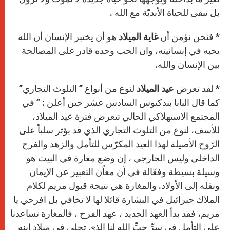
بل تبقى للحياة الأبديّة مع الله .
* فنحن نؤمن أن
غاية الميلاد
هو أن يختبر الإنسان أن الله
يحبه في إنسانيته، وان الحب وحده قادر على المصالحة
بين الإنسان والله.
* لقد تعرض
عيد الميلاد
لنوع من أنواع ” التلوث التجاري”
كما قال البابا بندكتوس السادس عشر حين أعلن : ” في
المجتمع الاستهلاكي الحالي تتعرض فترة عيد الميلاد،
للأسف، لنوع من التلوث التجاري الذي قد يؤثر سلباً على
الرّوح الأصيلة لهذا العيد المكرّس للتأمل والزهد والفرح
الداخلي وليس الخارجي ، إن وضع مغارة في البيت هو
وسيلة بسيطة وفعّالة في آن معاًن التعبير عن الإيمان
ونقله إلى الأولاد. والمغارة هي نتيجة قبول مريم لكلام
الملاك جبرائيل في البشارة قائلا لها لا تخافي بل افرحي يا
مريم، فقد بدأ العهد الجديد ، عهد الفرح ، فالمغارة تساعدنا
على التأمل في سرِّ حبِّ الله لنا الذي تجلى في ميلاد ابنه