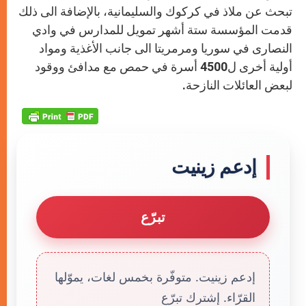
تبحث عن ملاذ في كركوك والسليمانية، بالإضافة الى ذلك
قدمت المؤسسة ستة أشهر تمويل للمدارس في وادي
النصارى في سوريا ومرمريتا الى جانب الأغذية ومواد
أولية أخرى ل4500 أسرة في حمص مع مدافئ ووقود
لبعض العائلات النازحة.
إدعم زينيت
تبرّع
إدعم زينيت. متوفّرة بخمس لغات، يموّلها
القرّاء. إشترك تبرّع