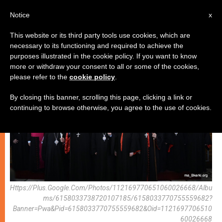
AR
Notice
x
This website or its third party tools use cookies, which are
necessary to its functioning and required to achieve the
كنيسة محليّة
purposes illustrated in the cookie policy. If you want to know
more or withdraw your consent to all or some of the cookies,
please refer to the
cookie policy
.
By closing this banner, scrolling this page, clicking a link or
continuing to browse otherwise, you agree to the use of cookies.
Https://plus.google.com/photos/112169770651060026668/albu
Ms/6158033738720107185/6158033770755559682?
Banner=pwa&pid=6158033770755559682&oid=1121697706510
60026668