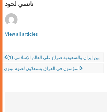
p
g
o
r
نانسي لحود
p
e
k
r
View all articles
بين إيران والسعودية صراع على العالم الإسلامي (1)
المؤمنون في العراق يستعدّون لصوم نينوى