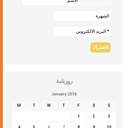
للاشتراك بالنشرة
روزنامة
January 2016
M
T
W
T
F
S
S
1
2
3
4
5
6
7
8
9
10