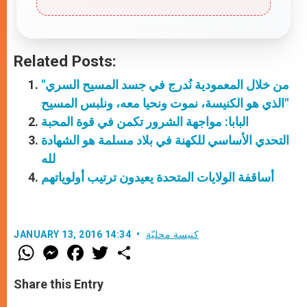
Related Posts:
"من خلال المعمودية نُدرج في جسد المسيح السري
الذي هو الكنيسة، نموت ونحيا معه، ونلبس المسيح"
البابا: مواجهة الشرور تكمن في قوة المحبة
التحدي الأساسي للكهنة في بلاد مسلمة هو الشهادة
لله
أساقفة الولايات المتحدة يعيدون ترتيب أولوياتهم
كنيسة محليّة
JANUARY 13, 2016 14:34
W
M
F
T
S
h
e
a
w
h
a
s
c
i
a
t
s
e
t
r
Share this Entry
s
e
b
t
e
A
n
o
e