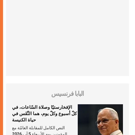
البابا فرنسيس
الإفخارستيّا وصلاة السّاعات، في
كلّ أسبوع وكلّ يوم، هما النَّفَس في
حياة الكنيسة
النص الكامل للمقابلة العامّة مع
المؤمنين يوم الأربعاء 5 آب 2026