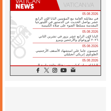
05.08.2026
في مقابلته العامة مع المؤمنين البابا لاوُن الرابع
عشر يواصل الحديث عن الدستور في الليتورجيا
المقدسة مسلطا الضوء على صلاة الكنيسة
05.08.2026
البابا لاوُن الرابع عشر يزور في تشرين الثاني
٢٠٢٦ أوروغواي والأرجنتين وبيرو
05.08.2026
خمسون عاما على استشهاد الأسقف الأرجنتيني
الطوباوي إنريكي أنجيليلي
05.08.2026
البابا لفرسان كولومبوس: هناك حاجة ماسة إلى
أنبياء تناغم يسعون إلى بناء الجسور
04.08.2026
وفاة الكاردينال جوليو دوارتي لانغا
04.08.2026
عميد دائرة الحوار بين الأديان يفتتح في سيول
أول لقاء مسيحي كونفوشي
04.08.2026
إطلاق النشيد الرسمي لليوم العالمي للشباب في
سيول