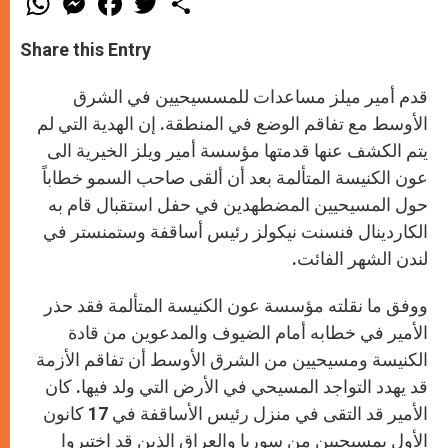
h
e
a
w
h
a
s
c
i
a
t
s
e
t
r
Share this Entry
s
e
b
t
e
A
n
o
e
p
g
o
r
قدم أمير ميلز مساعدات للمسسيحيين في الشرق
p
e
k
r
الأوسط مع تفاقم الوضع في المنطقة. إن الهدية التي لم
يتم الكشف عنها قدمتها مؤسسة أمير ويلز الخيرية الى
عون الكنيسة المتألمة بعد أن ألقى صاحب السمو خطاباً
حول المسيحيين المضطهدين في حفل استقبال قام به
الكاردينال فنسنت نيكولز رئيس أساقفة وستمنستر في
لندن الشهر الفائت.
ووفق ما نقلته مؤسسة عون الكنيسة المتألمة فقد حذر
الأمير في خطابه أمام الضيوف والمدعوين من قادة
الكنيسة ومسيحيين من الشرق الأوسط أن تفاقم الأزمة
قد يهدد التواجد المسيحي في الأرض التي ولد فيها. كان
الأمير قد التقى في منزل رئيس الأساقفة في 17 كانون
الأول بمسيحيين من سوريا والعراق الذين قد اختبروا