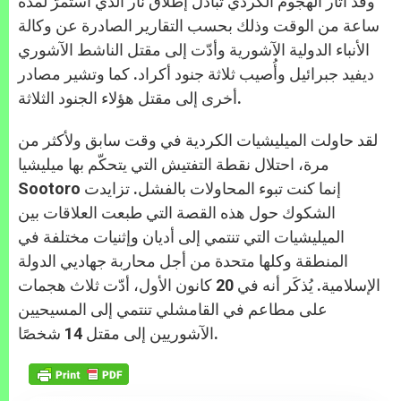
وقد أثار الهجوم الكردي تبادل إطلاق نار الذي استمرّ لمدة
ساعة من الوقت وذلك بحسب التقارير الصادرة عن وكالة
الأنباء الدولية الآشورية وأدّت إلى مقتل الناشط الآشوري
ديفيد جبرائيل وأُصيب ثلاثة جنود أكراد. كما وتشير مصادر
أخرى إلى مقتل هؤلاء الجنود الثلاثة.
لقد حاولت الميليشيات الكردية في وقت سابق ولأكثر من
مرة، احتلال نقطة التفتيش التي يتحكّم بها ميليشيا
Sootoro إنما كنت تبوء المحاولات بالفشل. تزايدت
الشكوك حول هذه القصة التي طبعت العلاقات بين
الميليشيات التي تنتمي إلى أديان وإثنيات مختلفة في
المنطقة وكلها متحدة من أجل محاربة جهاديي الدولة
الإسلامية. يُذكَر أنه في 20 كانون الأول، أدّت ثلاث هجمات
على مطاعم في القامشلي تنتمي إلى المسيحيين
الآشوريين إلى مقتل 14 شخصًا.