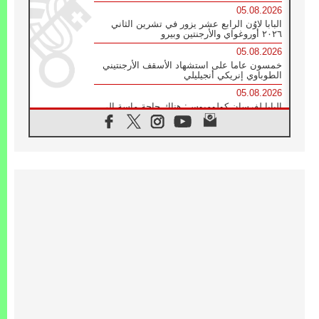
05.08.2026
البابا لاوُن الرابع عشر يزور في تشرين الثاني
٢٠٢٦ أوروغواي والأرجنتين وبيرو
05.08.2026
خمسون عاما على استشهاد الأسقف الأرجنتيني
الطوباوي إنريكي أنجيليلي
05.08.2026
البابا لفرسان كولومبوس: هناك حاجة ماسة إلى
أنبياء تناغم يسعون إلى بناء الجسور
04.08.2026
وفاة الكاردينال جوليو دوارتي لانغا
04.08.2026
عميد دائرة الحوار بين الأديان يفتتح في سيول
أول لقاء مسيحي كونفوشي
04.08.2026
إطلاق النشيد الرسمي لليوم العالمي للشباب في
سيول
04.08.2026
رسالة البابا لاوُن الرابع عشر إلى المشاركين في
المؤتمر العالمي لمنظمة سيغنيس
04.08.2026
الكاردينال بارولين: إنَّ الحوار يُستبدل اليوم
بالقوة، ويجب حماية الحقوق المهددة