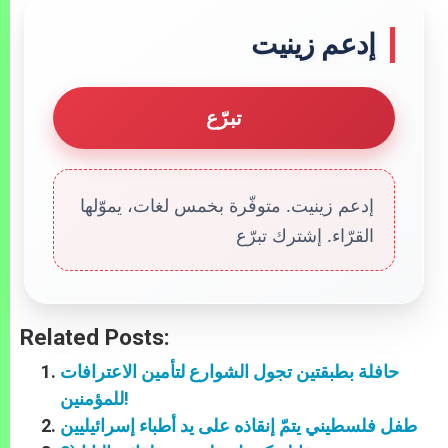
إدعم زينيت
تبرّع
إدعم زينيت. متوفّرة بخمس لغات، يموّلها
القرّاء. إشترك تبرّع
Related Posts:
حافلة بطبقتين تجول الشوارع لتأمين الاعترافات
للمؤمنين!
طفل فلسطيني يتمّ إنقاذه على يد أطباء إسرائيليين