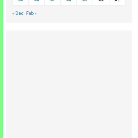
« Dec
Feb »