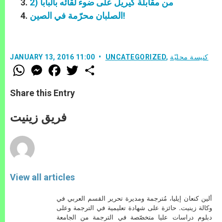
من مقابلة كيريل على ضوء لقائه بالبابا (2
الصلبان محرّمة في الصين!
كنيسة محليّة
,
UNCATEGORIZED
JANUARY 13, 2016 11:00
W
M
F
T
S
h
e
a
w
h
a
s
c
i
a
t
s
e
t
r
Share this Entry
s
e
b
t
e
A
n
o
e
p
g
o
r
فريق زينيت
p
e
k
r
View all articles
ألين كنعان إيليا، مُترجمة ومديرة تحرير القسم العربي في
وكالة زينيت. حائزة على شهادة تعليمية في الترجمة وعلى
دبلوم دراسات عليا متخصّصة في الترجمة من الجامعة