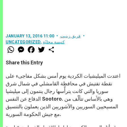
فريق زينيت
JANUARY 13, 2016 11:00
كنيسة محليّة
,
UNCATEGORIZED
W
M
F
T
S
h
e
a
w
h
a
s
c
i
a
t
s
e
t
r
Share this Entry
s
e
b
t
e
A
n
o
e
p
g
o
r
اعتدت الميليشيات الكردية يوم أمس بشكل مفاجىء على
p
e
k
r
نقطة تفتيش في محافظة القامشلي في شمال شرق
سوريا والتي كانت يترأّسها رجال ينتمون إلى ميليشيا
الدفاع عن النفس Sootoro. وهي بالأساس تتألّف من
المسيحيين السوريين والآشوريين الذين يعملون بالتنسيق
مع جيش الحكومة السورية.