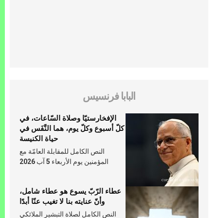
البابا فرنسيس
الإفخارستيّا وصلاة السّاعات، في
كلّ أسبوع وكلّ يوم، هما النَّفَس في
حياة الكنيسة
النص الكامل للمقابلة العامّة مع
المؤمنين يوم الأربعاء 5 آب 2026
عطاء الرّبّ يسوع هو عطاء شامل،
وأنّ عنايته بنا لا تغيب عنّا أبدًا
النص الكامل لصلاة التبشير الملائكي