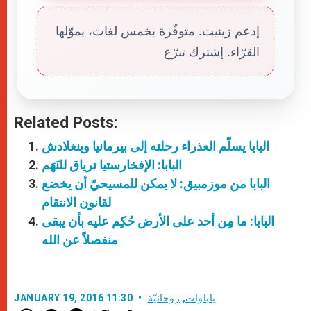
إدعم زينيت. متوفّرة بخمس لغات، يموّلها
القرّاء. إشترك تبرّع
Related Posts:
البابا يسلّم العذراء رحلته إلى بيرمانيا وبنغلادش
البابا: الإفخارستيا ترياق للنَهَم
البابا من موزمبيق: لا يمكن للمسيحيّ أن يخضع
لقانون الانتقام
البابا: ما مِن أحد على الأرض حُكِم عليه بأن يبقى
منفصلاً عن الله
باباوات
,
روحانيّة
JANUARY 19, 2016 11:30
W
M
F
T
S