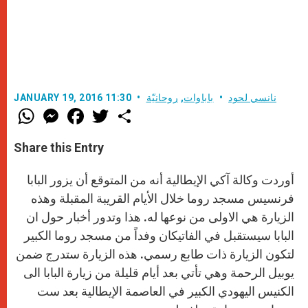
نانسي لحود
باباوات
,
روحانيّة
JANUARY 19, 2016 11:30
W
M
F
T
S
h
e
a
w
h
a
s
c
i
a
t
s
e
t
r
Share this Entry
s
e
b
t
e
A
n
o
e
p
g
o
r
أوردت وكالة آكي الإيطالية أنه من المتوقع أن يزور البابا
p
e
k
r
فرنسيس مسجد روما خلال الأيام القريبة المقبلة وهذه
الزيارة هي الاولى من نوعها له. هذا وتدور أخبار حول ان
البابا سيستقبل في الفاتيكان وفداً من مسجد روما الكبير
لتكون الزيارة ذات طابع رسمي. هذه الزيارة ستدرج ضمن
يوبيل الرحمة وهي تأتي بعد أيام قليلة من زيارة البابا الى
الكنيس اليهودي الكبير في العاصمة الإيطالية بعد ست