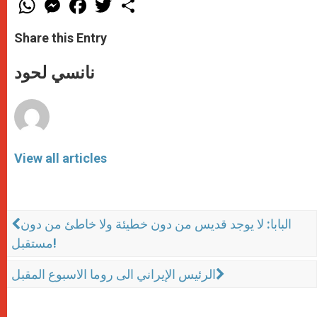
h
e
a
w
h
a
s
c
i
a
t
s
e
t
r
Share this Entry
s
e
b
t
e
A
n
o
e
p
g
o
r
نانسي لحود
p
e
k
r
View all articles
البابا: لا يوجد قديس من دون خطيئة ولا خاطئ من دون
مستقبل!
الرئيس الإيراني الى روما الاسبوع المقبل