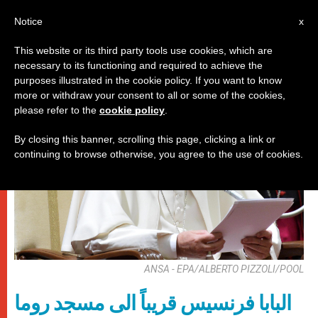
AR
Notice
x
This website or its third party tools use cookies, which are
necessary to its functioning and required to achieve the
,
باباوات
روحانيّة
purposes illustrated in the cookie policy. If you want to know
more or withdraw your consent to all or some of the cookies,
please refer to the
cookie policy
.
By closing this banner, scrolling this page, clicking a link or
continuing to browse otherwise, you agree to the use of cookies.
ANSA - EPA/ALBERTO PIZZOLI/POOL
البابا فرنسيس قريباً الى مسجد روما