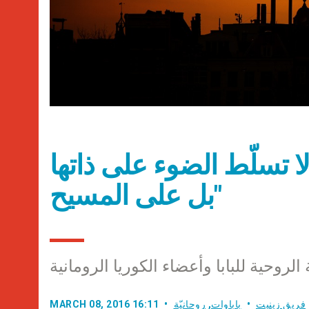
ا تسلّط الضوء على ذاتها
بل على المسيح"
لروحية للبابا وأعضاء الكوريا الرومانية
فريق زينيت
باباوات
,
روحانيّة
MARCH 08, 2016 16:11