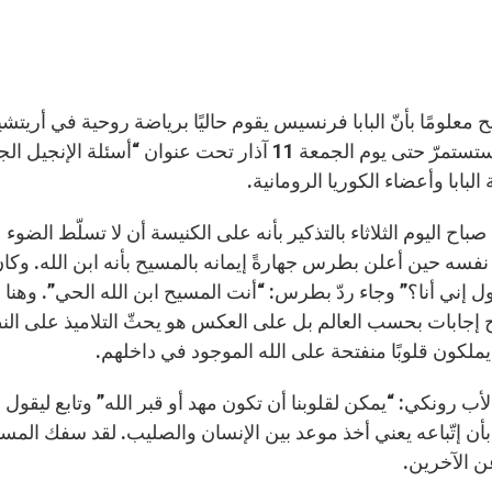
 معلومًا بأنّ البابا فرنسيس يقوم حاليًا برياضة روحية في أريتش
الأحد وستستمرّ حتى يوم الجمعة 11 آذار تحت عنوا
البابا وأعضاء الكوريا الرومانية.
باح اليوم الثلاثاء بالتذكير بأنه على الكنيسة أن لا تسلّط الضو
 نفسه حين أعلن بطرس جهارةً إيمانه بالمسيح بأنه ابن الله. وك
ل إني أنا؟” وجاء ردّ بطرس: “أنت المسيح ابن الله الحي”. وهن
ح إجابات بحسب العالم بل على العكس هو يحثّ التلاميذ على الن
يملكون قلوبًا منفتحة على الله الموجود في داخلهم.
أب رونكي: “يمكن لقلوبنا أن تكون مهد أو قبر الله” وتابع ليقول
 بأن إتّباعه يعني أخذ موعد بين الإنسان والصليب. لقد سفك المس
ن الآخرين.