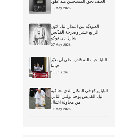
العنف بحق المسيحيين منذ عقود
15 May 2026
العبوديَّة بين اعتذار البابا لاوُن
الرابع عشر وصرخة القدِّيس
شارل دي فوكو
27 May 2026
البابا: حياة الله قادرة على أن تغيّر
حياتنا
1 Jun 2026
البابا يركع في المكان الذي نجا فيه
البابا القديس يوحنا بولس الثاني
من محاولة اغتيال
13 May 2026