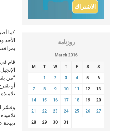
كما أصبح
روزنامة
بمرافقة 
March 2016
قام في ص
M
T
W
T
F
S
S
الإنجيل
“من يقو
1
2
3
4
5
6
أو يقتر
7
8
9
10
11
12
13
تلاميذه 
14
15
16
17
18
19
20
وفسّر ال
21
22
23
24
25
26
27
تلاميذه
28
29
30
31
ذبيحة ع