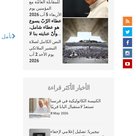
النَّفَس في حياة
للمقابلة العامّة مع
الكنيسة
المؤمنين يوم
الأربعاء 5 آب 2026
عطاء الرّبّ يسوع
هو عطاء شامل،
وأنّ عنايته بنا لا
تأمل 
تغيب عنّا أبدًا
النص الكامل لصلاة
التبشير الملائكي
يوم الأحد 2 آب
2026
الأخبار الأكثر قراءة
الكنيسة الكاثوليكية في فرنسا
تستعدّ لاستقبال البابا قريبًا
8 May 2026
نيجيريا: تضليل إعلامي لإخفاء