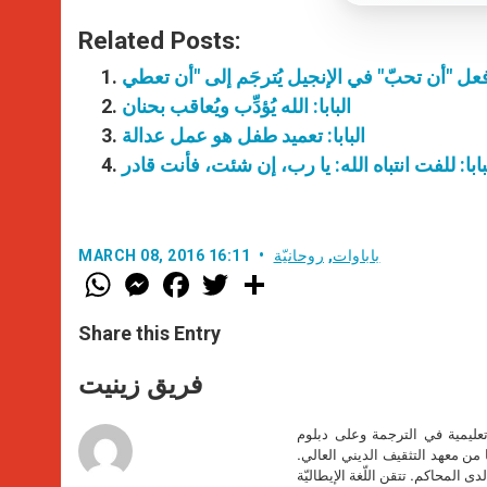
Related Posts:
البابا: الله يُؤدِّب ويُعاقب بحنان
البابا: تعميد طفل هو عمل عدالة
بابا: للفت انتباه الله: يا رب، إن شئت، فأنت قادر
باباوات
,
روحانيّة
MARCH 08, 2016 16:11
W
M
F
T
S
h
e
a
w
h
a
s
c
i
a
t
s
e
t
r
Share this Entry
s
e
b
t
e
A
n
o
e
p
g
o
r
فريق زينيت
p
e
k
r
تعليمية في الترجمة وعلى دبلوم
ا من معهد التثقيف الديني العالي.
دى المحاكم. تتقن اللّغة الإيطاليّة