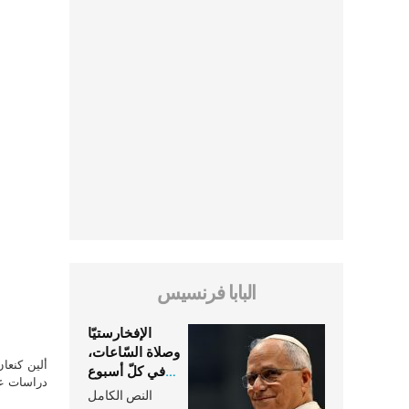
البابا فرنسيس
الإفخارستيّا
وصلاة السّاعات،
ألين كنعا
في كلّ أسبوع
دراسات علي
وكلّ يوم، هما
النص الكامل