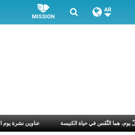
AR
MISSION
ي كلّ أسبوع وكلّ يوم، هما النَّفَس في حياة الكنيسة
عناو