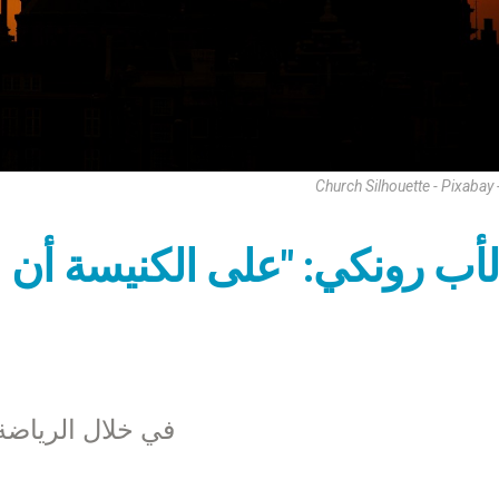
Church Silhouette - Pixabay
لأب رونكي: "على الكنيسة أن ل
في خلال الرياضة ا