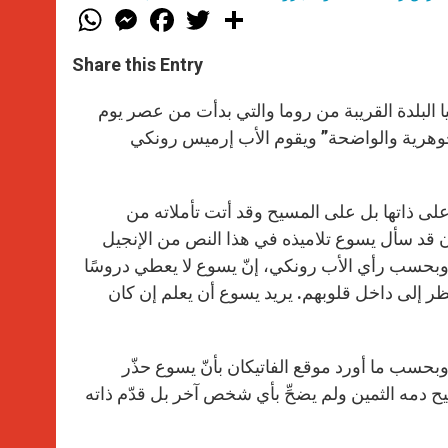
W
M
F
T
S
h
e
a
w
h
a
s
c
i
a
t
s
e
t
r
Share this Entry
s
e
b
t
e
A
n
o
e
p
g
o
r
يا البلدة القريبة من روما والتي بدأت من عصر يوم
p
e
k
ن “أسئلة الإنجيل الجوهرية والواضحة” ويقوم الأب إرميس رونكي
r
ء على ذاتها بل على المسيح وقد أتت تأملاته من
ان قد سأل يسوع تلاميذه في هذا النص من الإنجيل
ا وبحسب رأي الأب رونكي، إنّ يسوع لا يعطي دروسًا
ظر إلى داخل قلوبهم. يريد يسوع أن يعلم إن كان
 وبحسب ما أورد موقع الفاتيكان بأنّ يسوع حذّر
يح دمه الثمين ولم يضحِّ بأي شخص آخر بل قدّم ذاته