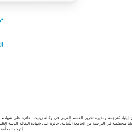
فعل "أن تحبّ" في الإنجيل يُترجَم إلى "أن تعطي"
ال
ن إيليا، مُترجمة ومديرة تحرير القسم العربي في وكالة زينيت. حائزة على شهادة 
ا متخصّصة في الترجمة من الجامعة اللّبنانية. حائزة على شهادة الثقافة الدينية العُلي
مُترجمة محلَّفة ل