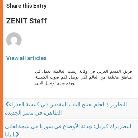
t
s
e
t
r
Share this Entry
s
e
b
t
e
A
n
o
e
p
g
o
r
ZENIT Staff
p
e
k
r
View all articles
فريق القسم العربي في وكالة زينيت العالمية يعمل في
مناطق مختلفة من العالم لكي يوصل لكم صوت الكنيسة
ووقع صدى الإنجيل الحي.
البطريرك لحام يفتتح الباب المقدس في كنيسة العذراء
الطاهرة في مصر الجديدة
البطريرك كيريل: تهدئة الأوضاع في سوريا هي نتيجة لقائي
بالبابا