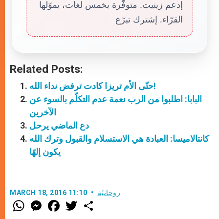
إدعم زينيت. متوفّرة بخمس لغات، يموّلها
القرّاء. إشترك تبرّع
Related Posts:
حتّى الأم تريزا كادت ترفض نداء الله!
البابا: اطلبوا من الرب نعمة عدم التكلّم بالسوء عن
الآخرين
دع الماضي يرحل
كانتالاميسا: العبادة هي الاستسلام والقبول وترك الله
يكون إلهًا
روحانيّة
MARCH 18, 2016 11:10
W
M
F
T
S
h
e
a
w
h
a
s
c
i
a