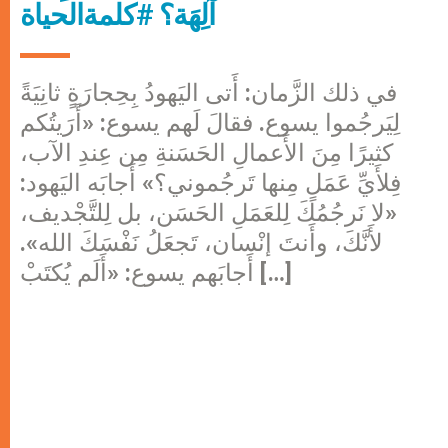
آلِهَة؟ #كلمةالحياة
في ذلك الزَّمان: أَتى اليَهودُ بِحِجارَةٍ ثانِيَةً
لِيَرجُموا يسوع. فقالَ لَهم يسوع: «أَرَيتُكم
كثيرًا مِنَ الأَعمالِ الحَسَنةِ مِن عِندِ الآب،
فِلأَيِّ عَمَلٍ مِنها تَرجُموني؟» أَجابَه اليَهود:
«لا نَرجُمُكَ لِلعَمَلِ الحَسَن، بل لِلتَّجْديف،
لأَنَّكَ، وأَنتَ إنْسان، تَجعَلُ نَفْسَكَ الله».
أَجابَهم يسوع: «أَلَم يُكتَبْ […]