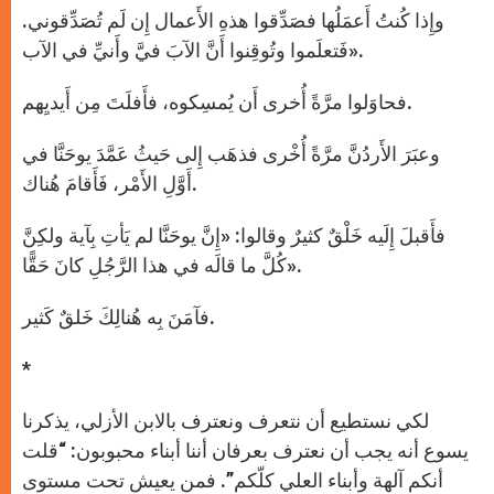
وإِذا كُنتُ أَعمَلُها فصَدِّقوا هذهِ الأَعمال إِن لَم تُصَدِّقوني.
فَتعلَموا وتُوقِنوا أَنَّ الآبَ فيَّ وأَنيِّ في الآب».
فحاوَلوا مرَّةً أُخرى أَن يُمسِكوه، فأَفلَتَ مِن أَيديِهم.
وعبَرَ الأَردُنَّ مرَّةً أُخْرى فذهَب إِلى حَيثُ عَمَّدَ يوحَنَّا في
أَوَّلِ الأَمْر، فَأَقامَ هُناك.
فأَقبلَ إِلَيه خَلْقٌ كثيرٌ وقالوا: «إِنَّ يوحَنَّا لم يَأتِ بِآية ولكِنَّ
كُلَّ ما قالَه في هذا الرَّجُلِ كانَ حَقًّا».
فآمَنَ بِه هُنالِكَ خَلقٌ كَثير.
*
لكي نستطيع أن نتعرف ونعترف بالابن الأزلي، يذكرنا
يسوع أنه يجب أن نعترف بعرفان أننا أبناء محبوبون: “قلت
أنكم آلهة وأبناء العلي كلّكم”. فمن يعيش تحت مستوى