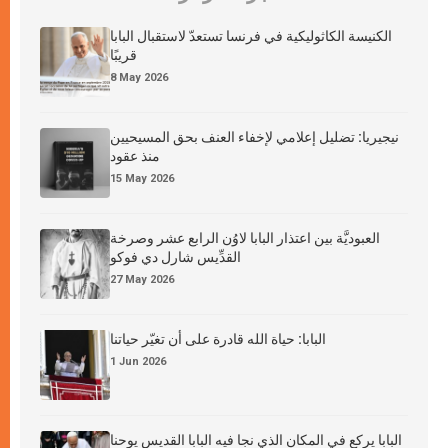
الكنيسة الكاثوليكية في فرنسا تستعدّ لاستقبال البابا
قريبًا
8 May 2026
نيجيريا: تضليل إعلامي لإخفاء العنف بحق المسيحيين
منذ عقود
15 May 2026
العبوديَّة بين اعتذار البابا لاوُن الرابع عشر وصرخة
القدِّيس شارل دي فوكو
27 May 2026
البابا: حياة الله قادرة على أن تغيّر حياتنا
1 Jun 2026
البابا يركع في المكان الذي نجا فيه البابا القديس يوحنا