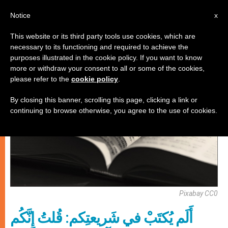
AR
Notice
x
This website or its third party tools use cookies, which are
necessary to its functioning and required to achieve the
روحانيّة
purposes illustrated in the cookie policy. If you want to know
more or withdraw your consent to all or some of the cookies,
please refer to the
cookie policy
.
By closing this banner, scrolling this page, clicking a link or
continuing to browse otherwise, you agree to the use of cookies.
Pixabay CC0
أَلَم يُكتَبْ في شَريعتِكم: قُلتُ إِنَّكُم