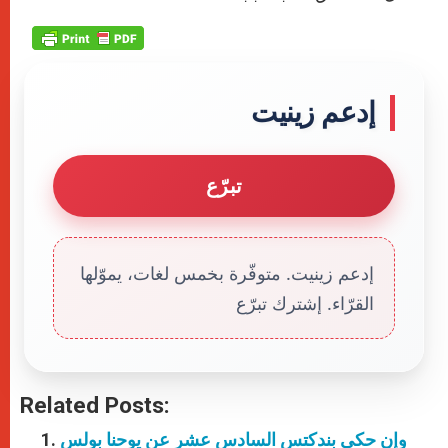
إدعم زينيت
تبرّع
إدعم زينيت. متوفّرة بخمس لغات، يموّلها
القرّاء. إشترك تبرّع
Related Posts:
وإن حكى بندكتس السادس عشر عن يوحنا بولس