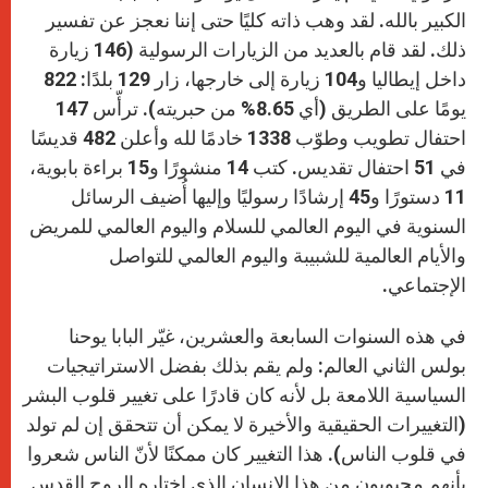
الكبير بالله. لقد وهب ذاته كليًا حتى إننا نعجز عن تفسير
ذلك. لقد قام بالعديد من الزيارات الرسولية (146 زيارة
داخل إيطاليا و104 زيارة إلى خارجها، زار 129 بلدًا: 822
يومًا على الطريق (أي 8.65% من حبريته). ترأّس 147
احتفال تطويب وطوّب 1338 خادمًا لله وأعلن 482 قديسًا
في 51 احتفال تقديس. كتب 14 منشورًا و15 براءة بابوية،
11 دستورًا و45 إرشادًا رسوليًا وإليها أُضيف الرسائل
السنوية في اليوم العالمي للسلام واليوم العالمي للمريض
والأيام العالمية للشبيبة واليوم العالمي للتواصل
الإجتماعي.
في هذه السنوات السابعة والعشرين، غيّر البابا يوحنا
بولس الثاني العالم: ولم يقم بذلك بفضل الاستراتيجيات
السياسية اللامعة بل لأنه كان قادرًا على تغيير قلوب البشر
(التغييرات الحقيقية والأخيرة لا يمكن أن تتحقق إن لم تولد
في قلوب الناس). هذا التغيير كان ممكنًا لأنّ الناس شعروا
بأنهم محبوبون من هذا الإنسان الذي اختاره الروح القدس