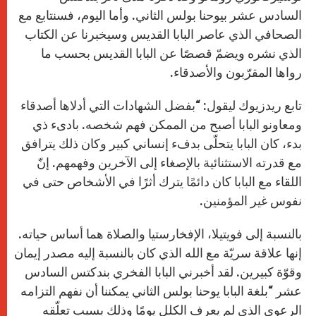
السادس عشر بيوحنا بولس الثاني. وأما اليوم، فسنتابع مع
الصحافي الذي عاصر البابا القديس وسيخبرنا عن الكتاب
الذي نشره ويضمّ قصصًا عن البابا القديس بحسب ما
رواها المقرّبون والأصدقاء.
تابع ريدزيوك ليقول: “بفضل الشهادات التي أدلاها أصدقاء
ومعاونو البابا أصبح من الممكن فهم شخصه. بادىء ذي
بدء، كان البابا يتحلّى بدفء إنساني كبير وكان ذلك يترافق
مع قدرته الاستثنائية بالإصغاء إلى الآخرين وفهمهم. إنّ
اللقاء مع البابا كان دائمًا يترك أثرًا في الأشخاص حتى في
نفوس غير المؤمنين.
بالنسبة إلى فويتيلا، الإفخارستيا والصلاة هما أساس حياته.
إنها علاقة سريّة مع الله الذي كان بالنسبة إليه مصدر إيمان
وقوّة كبيرين. لقد أخبرني البابا الفخري بندكتس السادس
عشر “بلغة البابا يوحنا بولس الثاني يمكننا أن نفهم التزامه
الرعوي الذي لم يعرف الكلل يومًا وذلك بسبب تعلّقه