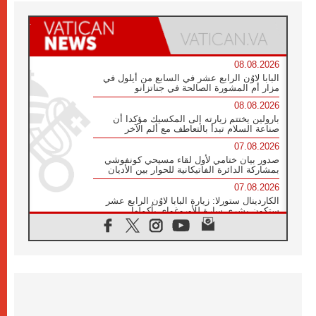
08.08.2026
البابا لاوُن الرابع عشر في السابع من أيلول في
مزار أم المشورة الصالحة في جناتزانو
08.08.2026
بارولين يختتم زيارته إلى المكسيك مؤكدا أن
صناعة السلام تبدأ بالتعاطف مع ألم الآخر
07.08.2026
صدور بيان ختامي لأول لقاء مسيحي كونفوشي
بمشاركة الدائرة الفاتيكانية للحوار بين الأديان
07.08.2026
الكاردينال ستورلا: زيارة البابا لاوُن الرابع عشر
ستكون بشرى سارة للأوروغواي بأكملها
07.08.2026
الفاتيكان يعلن برنامج الزيارة الرسولية للبابا لاوُن
الرابع عشر إلى فرنسا
07.08.2026
في الذكرى الـ ٨١ لحادثة هيروشيما الكنيسة في
اليابان تنظم ١٠ أيام للصلاة على نية السلام
07.08.2026