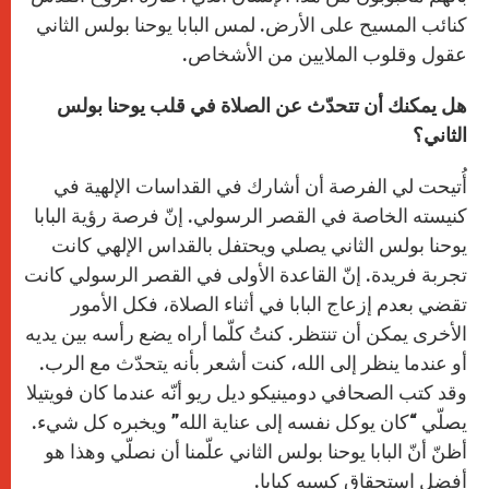
كنائب المسيح على الأرض. لمس البابا يوحنا بولس الثاني
عقول وقلوب الملايين من الأشخاص.
هل يمكنك أن تتحدّث عن الصلاة في قلب يوحنا بولس
الثاني؟
أُتيحت لي الفرصة أن أشارك في القداسات الإلهية في
كنيسته الخاصة في القصر الرسولي. إنّ فرصة رؤية البابا
يوحنا بولس الثاني يصلي ويحتفل بالقداس الإلهي كانت
تجربة فريدة. إنّ القاعدة الأولى في القصر الرسولي كانت
تقضي بعدم إزعاج البابا في أثناء الصلاة، فكل الأمور
الأخرى يمكن أن تنتظر. كنتُ كلّما أراه يضع رأسه بين يديه
أو عندما ينظر إلى الله، كنت أشعر بأنه يتحدّث مع الرب.
وقد كتب الصحافي دومينيكو ديل ريو أنّه عندما كان فويتيلا
يصلّي “كان يوكل نفسه إلى عناية الله” ويخبره كل شيء.
أظنّ أنّ البابا يوحنا بولس الثاني علّمنا أن نصلّي وهذا هو
أفضل استحقاق كسبه كبابا.