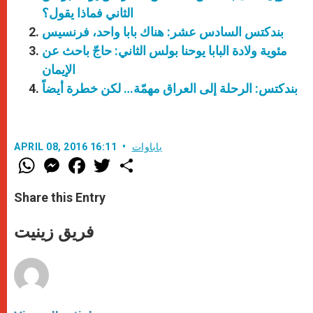
الثاني فماذا يقول؟
بندكتس السادس عشر: هناك بابا واحد، فرنسيس
مئوية ولادة البابا يوحنا بولس الثاني: حاجّ باحث عن
الإيمان
بندكتس: الرحلة إلى العراق مهمّة… لكن خطرة أيضاً
باباوات
APRIL 08, 2016 16:11
W
M
F
T
S
h
e
a
w
h
a
s
c
i
a
t
s
e
t
r
Share this Entry
s
e
b
t
e
A
n
o
e
p
g
o
r
فريق زينيت
p
e
k
r