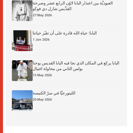
العبوديَّة بين اعتذار البابا لاوُن الرابع عشر وصرخة
القدِّيس شارل دي فوكو
27 May 2026
البابا: حياة الله قادرة على أن تغيّر حياتنا
1 Jun 2026
البابا يركع في المكان الذي نجا فيه البابا القديس يوحنا
بولس الثاني من محاولة اغتيال
13 May 2026
الليتورجيَّا في سرّ الكنيسة
20 May 2026