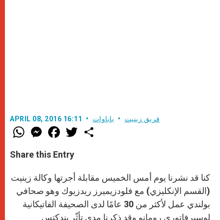
فريق زينيت
باباوات
APRIL 08, 2016 16:11
W
M
F
T
S
h
e
a
w
h
a
s
c
i
a
t
s
e
t
r
Share this Entry
s
e
b
t
e
A
n
o
e
p
g
o
r
كنا قد نشرنا يوم أمس الخميس مقابلة أجرتها وكالة زينيت
p
e
k
r
(القسم الإنكليزي) مع فلودزيميرز ريدزيوك وهو صحافي
بولندي عمل لأكثر من 30 عامًا لدى الصحيفة الفاتيكانية
لوسيرفاتوري رومانو وقد ذكرنا مدى تأثّر بندكتس