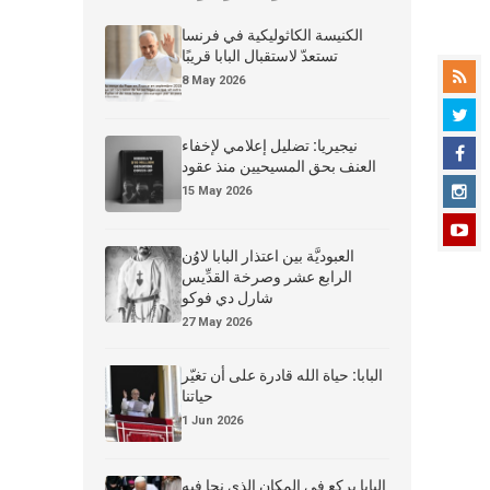
الكنيسة الكاثوليكية في فرنسا
تستعدّ لاستقبال البابا قريبًا
8 May 2026
نيجيريا: تضليل إعلامي لإخفاء
العنف بحق المسيحيين منذ عقود
15 May 2026
العبوديَّة بين اعتذار البابا لاوُن
الرابع عشر وصرخة القدِّيس
شارل دي فوكو
27 May 2026
البابا: حياة الله قادرة على أن تغيّر
حياتنا
1 Jun 2026
البابا يركع في المكان الذي نجا فيه