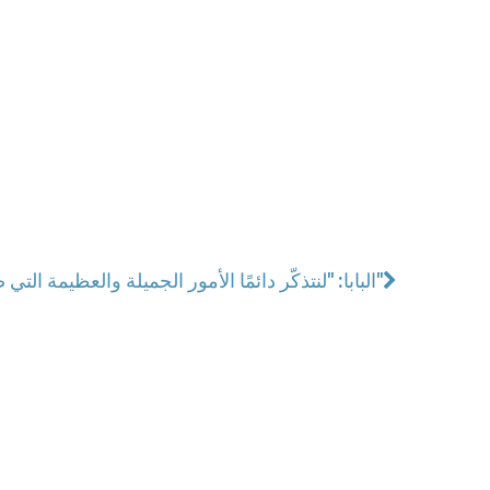
البابا: "لنتذكّر دائمًا الأمور الجميلة والعظيمة التي صنعها الرب من أجلنا"