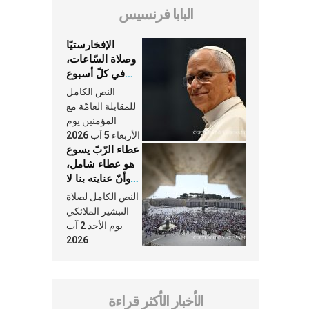
البابا فرنسيس
الإفخارستيّا
وصلاة السّاعات،
في كلّ أسبوع
وكلّ يوم، هما
النص الكامل
النَّفَس في حياة
للمقابلة العامّة مع
الكنيسة
المؤمنين يوم
الأربعاء 5 آب 2026
عطاء الرّبّ يسوع
هو عطاء شامل،
وأنّ عنايته بنا لا
تغيب عنّا أبدًا
النص الكامل لصلاة
التبشير الملائكي
يوم الأحد 2 آب
2026
الأخبار الأكثر قراءة