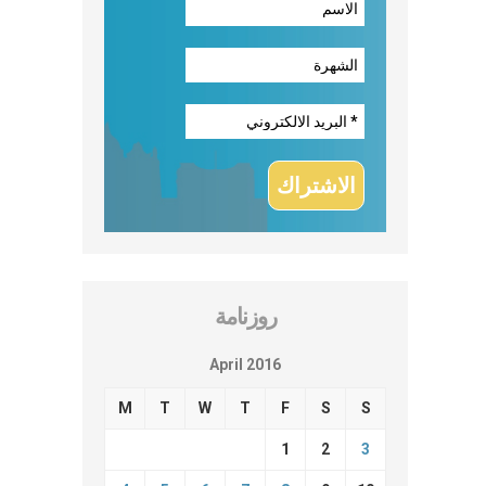
روزنامة
April 2016
M
T
W
T
F
S
S
1
2
3