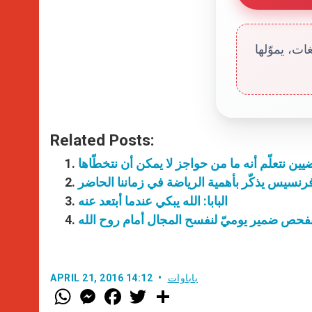
ت، يموّلها
Related Posts:
اضيين نتعلّم أنه ما من حواجز لا يمكن أن نتخطّاها
 فرنسيس يذكّر بأهمية الرياضة في زماننا الحاضر
البابا: الله يبكي عندما أبتعد عنه
م بفحص ضمير يوميّ لنفسح المجال أمام روح الله
باباوات
APRIL 21, 2016 14:12
W
M
F
T
S
h
e
a
w
h