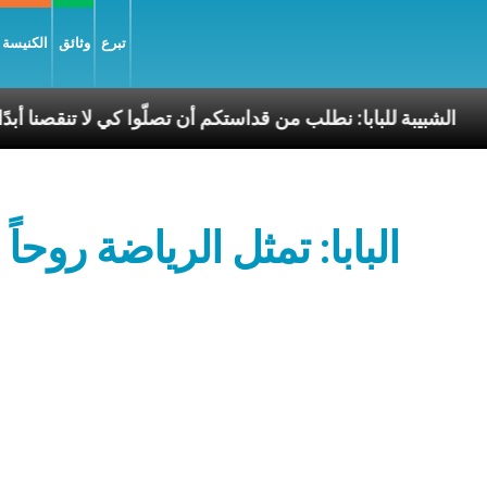
تبرع
وثائق
الكنيسة و
لسّلام
الشبيبة للبابا: نطلب من قداستكم أن تصلّوا كي لا
البابا: تمثل الرياضة ر