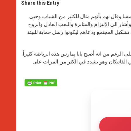
t
s
e
t
r
Share this Entry
s
e
b
t
e
A
n
o
e
p
g
o
r
مسا وقال لهم بأنهم مثال للكثير من الشباب وحيى
p
e
k
ار الى الإلتزام والمثابرة واللعب العادل والروح
r
 في تشكيل المجتمع ودعاهم ليكونوا رسل حماية للبيئة
لى الرغم من انه أصبح بابا يمارس هذه الرياضة كثيراً.
في الفاتيكان وهو يشدد في الكثر من المرات على