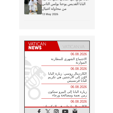
البابا القديس يوحنا بولس الثاني
من محاولة اغتيال
13 May 2026
06.08.2026
الاجتماع الشهري للمطارنة
الموارنة
06.08.2026
الكاردينال روسي: زيارة البابا
لاوُن إلى الأرجنتين هي تكريم
للبابا فرنسيس
06.08.2026
زيارة البابا إلى البيرو ستكون
زمن نعمة ومصالحة ورجاء
06.08.2026
الكاردينال بارولين في المكسيك:
علينا أن نكون حاضرين إلى جانب