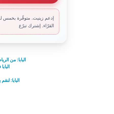
إدعم زينيت. متوفّرة بخمس لغا
القرّاء. إشترك تبرّع
البابا: من الري
البابا
البابا: لنق