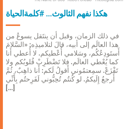
هكذا نفهم الثالوث… #كلمةالحياة
في ذلك الزمان، وقبل أن ينتَقل يسوعُ من
هذا العالَم إلى أبيه، قالَ لتلاميذِه: «السَّلامَ
أَستَودِعُكُم، وسَلامي أُعْطيكم. لا أُعطي أَنا
كما يُعْطي العالَم. فلا تَضْطَرِبْ قُلوبُكم ولا
تَفْزَعْ. سمِعتمُوني أَقولُ لَكم: أَنا ذاهِبٌ، ثُمَّ
أَرجعُ إِلَيكمُ. لو كُنتُم تُحِبُّوني لَفَرِحتُم بِأَنِّي
[…]