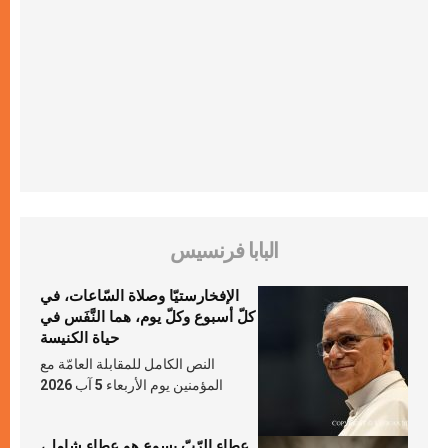
البابا فرنسيس
الإفخارستيّا وصلاة السّاعات، في
كلّ أسبوع وكلّ يوم، هما النَّفَس في
حياة الكنيسة
النص الكامل للمقابلة العامّة مع
المؤمنين يوم الأربعاء 5 آب 2026
عطاء الرّبّ يسوع هو عطاء شامل،