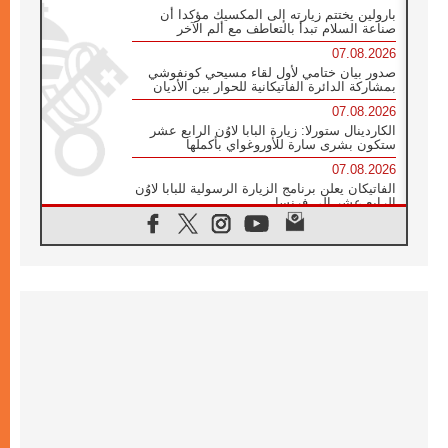
بارولين يختتم زيارته إلى المكسيك مؤكدا أن
صناعة السلام تبدأ بالتعاطف مع ألم الآخر
07.08.2026
صدور بيان ختامي لأول لقاء مسيحي كونفوشي
بمشاركة الدائرة الفاتيكانية للحوار بين الأديان
07.08.2026
الكاردينال ستورلا: زيارة البابا لاوُن الرابع عشر
ستكون بشرى سارة للأوروغواي بأكملها
07.08.2026
الفاتيكان يعلن برنامج الزيارة الرسولية للبابا لاوُن
الرابع عشر إلى فرنسا
07.08.2026
في الذكرى الـ ٨١ لحادثة هيروشيما الكنيسة في
اليابان تنظم ١٠ أيام للصلاة على نية السلام
07.08.2026
الكنيسة في الأوروغواي: زيارة البابا ستعزز
الإيمان والرجاء
06.08.2026
الاجتماع الشهري للمطارنة الموارنة
06.08.2026
الكاردينال روسي: زيارة البابا لاوُن إلى الأرجنتين
هي تكريم للبابا فرنسيس
06.08.2026