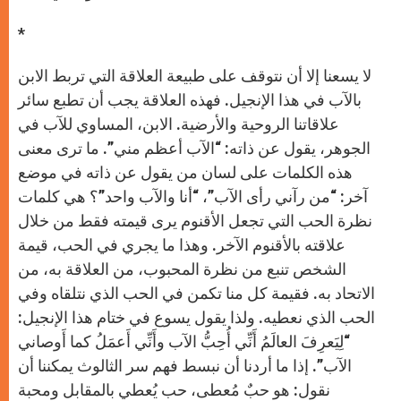
*
لا يسعنا إلا أن نتوقف على طبيعة العلاقة التي تربط الابن
بالآب في هذا الإنجيل. فهذه العلاقة يجب أن تطبع سائر
علاقاتنا الروحية والأرضية. الابن، المساوي للآب في
الجوهر، يقول عن ذاته: “الآب أعظم مني”. ما ترى معنى
هذه الكلمات على لسان من يقول عن ذاته في موضع
آخر: “من رآني رأى الآب”، “أنا والآب واحد”؟ هي كلمات
نظرة الحب التي تجعل الأقنوم يرى قيمته فقط من خلال
علاقته بالأقنوم الآخر. وهذا ما يجري في الحب، قيمة
الشخص تنبع من نظرة المحبوب، من العلاقة به، من
الاتحاد به. فقيمة كل منا تكمن في الحب الذي نتلقاه وفي
الحب الذي نعطيه. ولذا يقول يسوع في ختام هذا الإنجيل:
“لِيَعرِفَ العالَمُ أَنِّي أُحِبُّ الآب وأَنِّي أَعمَلُ كما أَوصاني
الآب”. إذا ما أردنا أن نبسط فهم سر الثالوث يمكننا أن
نقول: هو حبٌ مُعطى، حب يُعطي بالمقابل ومحبة