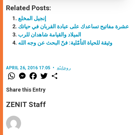
Related Posts:
إنجيل المخلع
عشرة مفاتيح تساعدك على عبادة القربان في حياتك
الميلاد والقيامة شاهدان للرب
وثيقة للحياة التأمّلية: فنّ البحث عن وجه الله
روحانيّة
APRIL 26, 2016 17:05
W
M
F
T
S
h
e
a
w
h
a
s
c
i
a
t
s
e
t
r
Share this Entry
s
e
b
t
e
A
n
o
e
p
g
o
r
ZENIT Staff
p
e
k
r