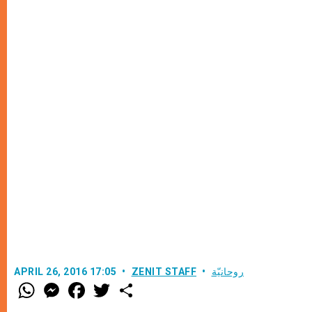
روحانيّة
ZENIT STAFF
APRIL 26, 2016 17:05
W
M
F
T
S
h
e
a
w
h
a
s
c
i
a