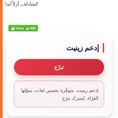
متبادلة… أزلاً أبدا!
إدعم زينيت
تبرّع
إدعم زينيت. متوفّرة بخمس لغات، يموّلها
القرّاء. إشترك تبرّع